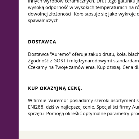
innych wyrobów ceramicznych. Drut tego gatunku j
wysoką odporność w wysokich temperaturach na różn
dowolnej złożoności. Koło stosuje się jako wykroje 
spawalniczych.
DOSTAWCA
Dostawca "Auremo" oferuje zakup drutu, koła, bla
Zgodność z GOST i międzynarodowymi standardami ja
Czekamy na Twoje zamówienia. Kup dzisiaj. Cena dl
KUP OKAZYJNĄ CENĘ.
W firmie "Auremo" posiadamy szeroki asortyment st
ENI288, dziś w najlepszej cenie. Specjaliści fir
sprzętu. Pomogą określić optymalne parametry prod