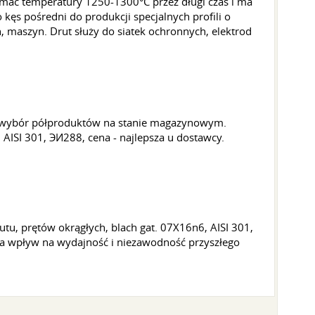
mać temperatury 1250-1300°C przez długi czas i ma
ęs pośredni do produkcji specjalnych profili o
n, maszyn. Drut służy do siatek ochronnych, elektrod
ży wybór półproduktów na stanie magazynowym.
AISI 301, ЭИ288, cena - najlepsza u dostawcy.
u, prętów okrągłych, blach gat. 07X16n6, AISI 301,
ma wpływ na wydajność i niezawodność przyszłego