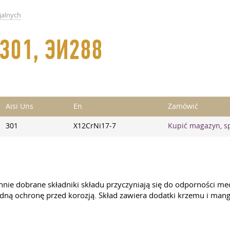
jalnych
 301, ЭИ288
Aisi Uns
En
Zamówić
301
X12CrNi17-7
Kupić magazyn, s
nie dobrane składniki składu przyczyniają się do odporności mec
dną ochronę przed korozją. Skład zawiera dodatki krzemu i man