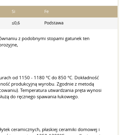
Si
Fe
≤0,6
Podstawa
równaniu z podobnymi stopami gatunek ten
orozyjne,
turach od 1150 - 1180 °C do 850 °C. Dokładność
adność produkcyjną wyrobu. Zgodnie z metodą
walcowaniu). Temperatura utwardzania pręta wynosi
 służą do ręcznego spawania łukowego.
ytek ceramicznych, płaskiej ceramiki domowej i