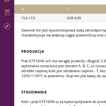
Kr
C
15,5-17,5
0,05-0,09
Gatunek ten jest wysokostopową stalą żaroodporn
charakteryzuje się większą ciągłą żywotnością oraz
PRODUKCJA
Pręt 07X16H6-sch ma okrągły przekrój i długość 2-
wykonania oznaczona jest literami A, B, C, co oz
obróbki cieplnej koło jest obrabiane cieplnie - T, 
1050-1150°C w powietrzu. Stop ten jest łatwy do s
STOSOWANIE
Koło i pręt 07Х16Н6-ш są wykorzystywane do produk