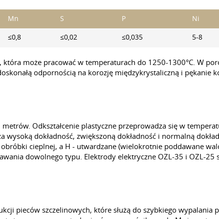
Mn
S
P
Ni
≤0,8
≤0,02
≤0,035
5-8
ą, która może pracować w temperaturach do 1250-1300°C. W po
 doskonałą odpornością na korozję międzykrystaliczną i pękanie k
6 metrów. Odkształcenie plastyczne przeprowadza się w tempera
nacza wysoką dokładność, zwiększoną dokładność i normalną dokł
bez obróbki cieplnej, a H - utwardzane (wielokrotnie poddawane 
pawania dowolnego typu. Elektrody elektryczne OZL-35 i OZL-25
cji pieców szczelinowych, które służą do szybkiego wypalania pł