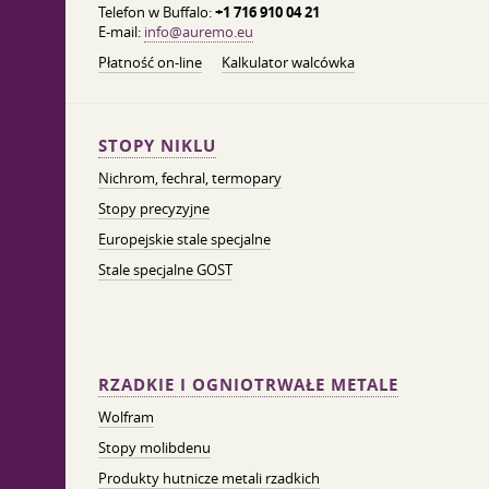
Telefon w Buffalo:
+1 716 910 04 21
E-mail:
info@auremo.eu
Płatność on-line
Kalkulator walcówka
STOPY NIKLU
Nichrom, fechral, termopary
Stopy precyzyjne
Europejskie stale specjalne
Stale specjalne GOST
RZADKIE I OGNIOTRWAŁE METALE
Wolfram
Stopy molibdenu
Produkty hutnicze metali rzadkich