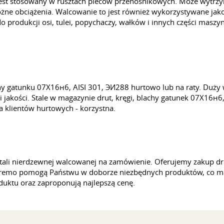
est stosowany w rusztach pieców przenośnikowych. Może wytrzy
e obciążenia. Walcowanie to jest również wykorzystywane jako k
do produkcji osi, tulei, popychaczy, wałków i innych części maszy
chy gatunku 07Х16н6, AISI 301, ЭИ288 hurtowo lub na raty. Du
kości. Stale w magazynie drut, kręgi, blachy gatunek 07Х16н6, 
a klientów hurtowych - korzystna.
ali nierdzewnej walcowanej na zamówienie. Oferujemy zakup drut
my Auremo pomogą Państwu w doborze niezbędnych produktów, co 
uktu oraz zaproponują najlepszą cenę.