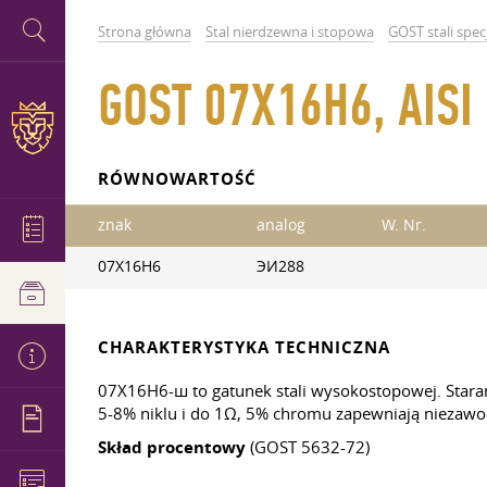
Strona główna
Stal nierdzewna i stopowa
GOST stali spec
GOST 07Х16Н6, AISI
RÓWNOWARTOŚĆ
znak
analog
W. Nr.
07X16H6
ЭИ288
CHARAKTERYSTYKA TECHNICZNA
07Х16Н6-ш to gatunek stali wysokostopowej. Staran
5-8% niklu i do 1Ω, 5% chromu zapewniają niezawo
Skład procentowy
(GOST 5632-72)