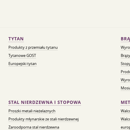
TYTAN
BRĄ
Produkty z przemiału tytanu
Wyro
Tytanowe GOST
Brązy
Europejski tytan
Stopy
Prod
Wyro
Mosią
STAL NIERDZEWNA I STOPOWA
MET
Proszki metali nieżelaznych
Walc
Produkty młynarskie ze stali nierdzewnej
Walc
Żaroodporna stal nierdzewna
euro