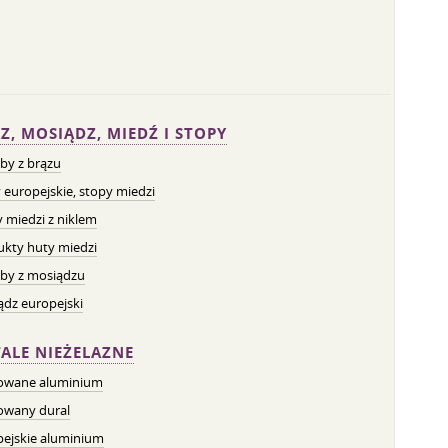
Z, MOSIĄDZ, MIEDŹ I STOPY
by z brązu
 europejskie, stopy miedzi
 miedzi z niklem
ukty huty miedzi
by z mosiądzu
dz europejski
ALE NIEŻELAZNE
owane aluminium
owany dural
pejskie aluminium