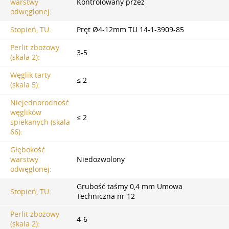
warstwy
Kontrolowany przez
odwęglonej:
Stopień, TU:
Pręt Ø4-12mm TU 14-1-3909-85
Perlit zbożowy
3-5
(skala 2):
Węglik tarty
≤ 2
(skala 5):
Niejednorodność
węglików
≤ 2
spiekanych (skala
66):
Głębokość
warstwy
Niedozwolony
odwęglonej:
Grubość taśmy 0,4 mm Umowa
Stopień, TU:
Techniczna nr 12
Perlit zbożowy
4-6
(skala 2):