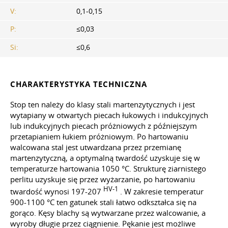
V:
0,1-0,15
P:
≤0,03
Si:
≤0,6
CHARAKTERYSTYKA TECHNICZNA
Stop ten należy do klasy stali martenzytycznych i jest
wytapiany w otwartych piecach łukowych i indukcyjnych
lub indukcyjnych piecach próżniowych z późniejszym
przetapianiem łukiem próżniowym. Po hartowaniu
walcowana stal jest utwardzana przez przemianę
martenzytyczną, a optymalną twardość uzyskuje się w
temperaturze hartowania 1050 °C. Strukturę ziarnistego
perlitu uzyskuje się przez wyżarzanie, po hartowaniu
HV-1
twardość wynosi 197-207
. W zakresie temperatur
900-1100 °C ten gatunek stali łatwo odkształca się na
gorąco. Kęsy blachy są wytwarzane przez walcowanie, a
wyroby długie przez ciągnienie. Pękanie jest możliwe