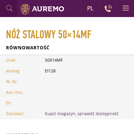
PL
NÓŻ STALOWY 50×14MF
RÓWNOWARTOŚĆ
znak:
50X14MF
analog:
EI128
W. Nr.:
Aisi Uns:
En:
Zamówić:
Kupić magazyn, sprawdź dostępność