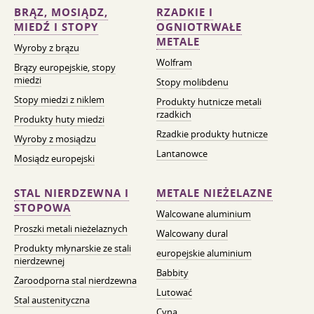
BRĄZ, MOSIĄDZ,
RZADKIE I
MIEDŹ I STOPY
OGNIOTRWAŁE
METALE
Wyroby z brązu
Wolfram
Brązy europejskie, stopy
miedzi
Stopy molibdenu
Stopy miedzi z niklem
Produkty hutnicze metali
rzadkich
Produkty huty miedzi
Rzadkie produkty hutnicze
Wyroby z mosiądzu
Lantanowce
Mosiądz europejski
STAL NIERDZEWNA I
METALE NIEŻELAZNE
STOPOWA
Walcowane aluminium
Proszki metali nieżelaznych
Walcowany dural
Produkty młynarskie ze stali
europejskie aluminium
nierdzewnej
Babbity
Żaroodporna stal nierdzewna
Lutować
Stal austenityczna
Cyna