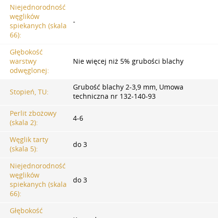
Niejednorodność
węglików
-
spiekanych (skala
66):
Głębokość
warstwy
Nie więcej niż 5% grubości blachy
odwęglonej:
Grubość blachy 2-3,9 mm, Umowa
Stopień, TU:
techniczna nr 132-140-93
Perlit zbożowy
4-6
(skala 2):
Węglik tarty
do 3
(skala 5):
Niejednorodność
węglików
do 3
spiekanych (skala
66):
Głębokość