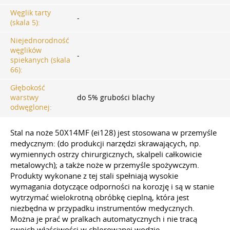
Węglik tarty
-
(skala 5):
Niejednorodność
węglików
-
spiekanych (skala
66):
Głębokość
warstwy
do 5% grubości blachy
odwęglonej:
Stal na noże 50X14MF (ei128) jest stosowana w przemyśle
medycznym: (do produkcji narzędzi skrawających, np.
wymiennych ostrzy chirurgicznych, skalpeli całkowicie
metalowych); a także noże w przemyśle spożywczym.
Produkty wykonane z tej stali spełniają wysokie
wymagania dotyczące odporności na korozję i są w stanie
wytrzymać wielokrotną obróbkę cieplną, która jest
niezbędna w przypadku instrumentów medycznych.
Można je prać w pralkach automatycznych i nie tracą
swoich właściwości w chlorowanej wodzie.