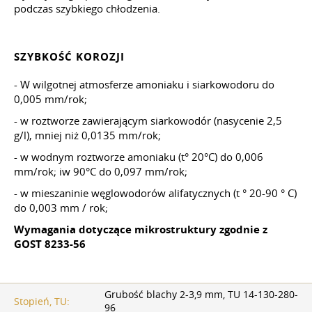
podczas szybkiego chłodzenia.
SZYBKOŚĆ KOROZJI
- W wilgotnej atmosferze amoniaku i siarkowodoru do
0,005 mm/rok;
- w roztworze zawierającym siarkowodór (nasycenie 2,5
g/l), mniej niż 0,0135 mm/rok;
- w wodnym roztworze amoniaku (t° 20°C) do 0,006
mm/rok; iw 90°C do 0,097 mm/rok;
- w mieszaninie węglowodorów alifatycznych (t ° 20-90 ° C)
do 0,003 mm / rok;
Wymagania dotyczące mikrostruktury zgodnie z
GOST 8233-56
Grubość blachy 2-3,9 mm, TU 14-130-280-
Stopień, TU:
96