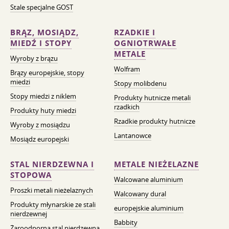
Stale specjalne GOST
BRĄZ, MOSIĄDZ,
RZADKIE I
MIEDŹ I STOPY
OGNIOTRWAŁE
METALE
Wyroby z brązu
Wolfram
Brązy europejskie, stopy
miedzi
Stopy molibdenu
Stopy miedzi z niklem
Produkty hutnicze metali
rzadkich
Produkty huty miedzi
Rzadkie produkty hutnicze
Wyroby z mosiądzu
Lantanowce
Mosiądz europejski
STAL NIERDZEWNA I
METALE NIEŻELAZNE
STOPOWA
Walcowane aluminium
Proszki metali nieżelaznych
Walcowany dural
Produkty młynarskie ze stali
europejskie aluminium
nierdzewnej
Babbity
Żaroodporna stal nierdzewna