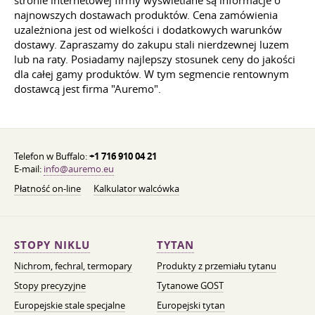
stronie internetowej firmy wyświetlane są informacje o
najnowszych dostawach produktów. Cena zamówienia
uzależniona jest od wielkości i dodatkowych warunków
dostawy. Zapraszamy do zakupu stali nierdzewnej luzem
lub na raty. Posiadamy najlepszy stosunek ceny do jakości
dla całej gamy produktów. W tym segmencie rentownym
dostawcą jest firma "Auremo".
Telefon w Buffalo:
+1 716 910 04 21
E-mail:
info@auremo.eu
Płatność on-line
Kalkulator walcówka
STOPY NIKLU
TYTAN
Nichrom, fechral, termopary
Produkty z przemiału tytanu
Stopy precyzyjne
Tytanowe GOST
Europejskie stale specjalne
Europejski tytan