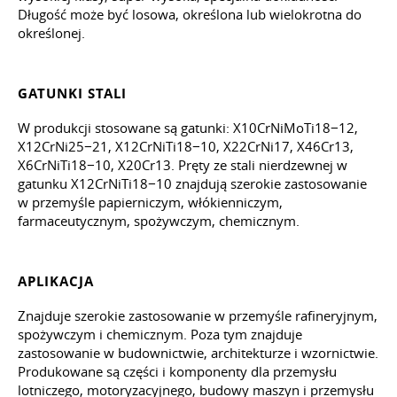
Długość może być losowa, określona lub wielokrotna do
określonej.
GATUNKI STALI
W produkcji stosowane są gatunki: X10CrNiMoTi18−12,
X12CrNi25−21, X12CrNiTi18−10, X22CrNi17, X46Cr13,
X6CrNiTi18−10, X20Cr13. Pręty ze stali nierdzewnej w
gatunku X12CrNiTi18−10 znajdują szerokie zastosowanie
w przemyśle papierniczym, włókienniczym,
farmaceutycznym, spożywczym, chemicznym.
APLIKACJA
Znajduje szerokie zastosowanie w przemyśle rafineryjnym,
spożywczym i chemicznym. Poza tym znajduje
zastosowanie w budownictwie, architekturze i wzornictwie.
Produkowane są części i komponenty dla przemysłu
lotniczego, motoryzacyjnego, budowy maszyn i przemysłu