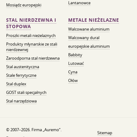
Lantanowce
Mosiądz europejski
STAL NIERDZEWNA I
METALE NIEŻELAZNE
STOPOWA
Walcowane aluminium
Proszki metali nieżelaznych
Walcowany dural
Produkty młynarskie ze stali
europejskie aluminium
nierdzewnej
Babbity
Żaroodporna stal nierdzewna
Lutować
Stal austenityczna
Cyna
Stale ferrytyczne
Ołów
Stal duplex
GOST stali specjalnych
Stal narzędziowa
© 2007–2026. Firma „Auremo”.
Sitemap