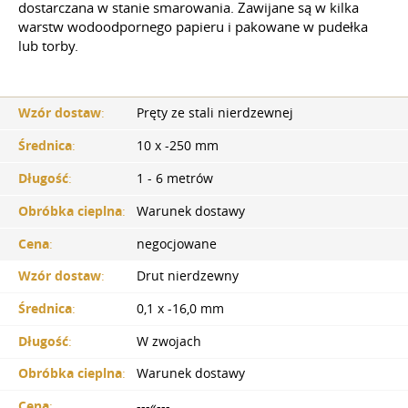
dostarczana w stanie smarowania. Zawijane są w kilka
warstw wodoodpornego papieru i pakowane w pudełka
lub torby.
Wzór dostaw
:
Pręty ze stali nierdzewnej
Średnica
:
10 x -250 mm
Długość
:
1 - 6 metrów
Obróbka cieplna
:
Warunek dostawy
Cena
:
negocjowane
Wzór dostaw
:
Drut nierdzewny
Średnica
:
0,1 x -16,0 mm
Długość
:
W zwojach
Obróbka cieplna
:
Warunek dostawy
Cena
:
---«---