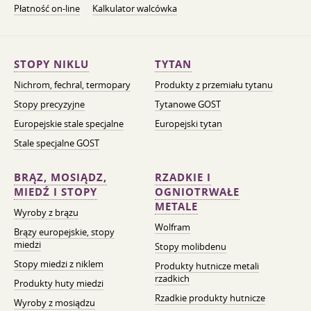
Płatność on-line
Kalkulator walcówka
STOPY NIKLU
TYTAN
Nichrom, fechral, termopary
Produkty z przemiału tytanu
Stopy precyzyjne
Tytanowe GOST
Europejskie stale specjalne
Europejski tytan
Stale specjalne GOST
BRĄZ, MOSIĄDZ,
RZADKIE I
MIEDŹ I STOPY
OGNIOTRWAŁE
METALE
Wyroby z brązu
Wolfram
Brązy europejskie, stopy
miedzi
Stopy molibdenu
Stopy miedzi z niklem
Produkty hutnicze metali
rzadkich
Produkty huty miedzi
Rzadkie produkty hutnicze
Wyroby z mosiądzu