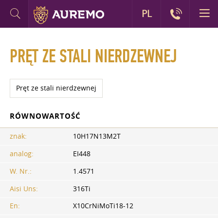
PL
PRĘT ZE STALI NIERDZEWNEJ
Pręt ze stali nierdzewnej
RÓWNOWARTOŚĆ
znak:
10H17N13M2T
analog:
EI448
W. Nr.:
1.4571
Aisi Uns:
316Ti
En:
X10CrNiMoTi18-12