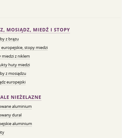
Z, MOSIĄDZ, MIEDŹ I STOPY
by z brązu
 europejskie, stopy miedzi
 miedzi z niklem
ukty huty miedzi
by z mosiądzu
dz europejski
ALE NIEŻELAZNE
owane aluminium
owany dural
pejskie aluminium
ity