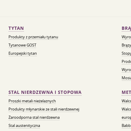
TYTAN
BRĄ
Produkty z przemiału tytanu
Wyro
Tytanowe GOST
Brązy
Europejski tytan
Stopy
Prod
Wyro
Mosią
STAL NIERDZEWNA I STOPOWA
MET
Proszki metali nieżelaznych
Walc
Produkty młynarskie ze stali nierdzewnej
Walc
Żaroodporna stal nierdzewna
euro
Stal austenityczna
Babb