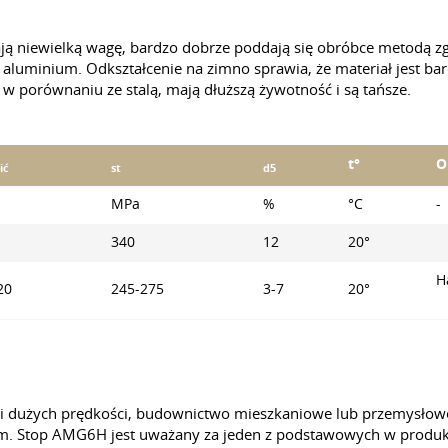
ją niewielką wagę, bardzo dobrze poddają się obróbce metodą z
 aluminium. Odkształcenie na zimno sprawia, że materiał jest bar
w porównaniu ze stalą, mają dłuższą żywotność i są tańsze.
t°
O
ić
st
d5
MPa
%
°С
-
340
12
20°
H
20
245-275
3-7
20°
i dużych prędkości, budownictwo mieszkaniowe lub przemysłowe
. Stop AMG6H jest uważany za jeden z podstawowych w produkcji 