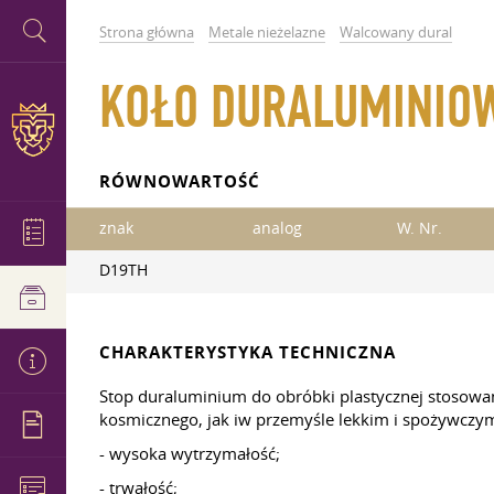
Strona główna
Metale nieżelazne
Walcowany dural
KOŁO DURALUMINIOW
RÓWNOWARTOŚĆ
znak
analog
W. Nr.
D19TH
CHARAKTERYSTYKA TECHNICZNA
Stop duraluminium do obróbki plastycznej stosowa
kosmicznego, jak iw przemyśle lekkim i spożywczym.
- wysoka wytrzymałość;
- trwałość;