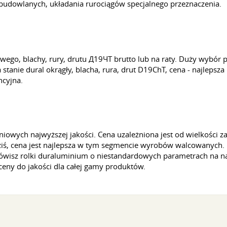
udowlanych, układania rurociągów specjalnego przeznaczenia.
ego, blachy, rury, drutu Д19ЧТ brutto lub na raty. Duży wybór
anie dural okrągły, blacha, rura, drut D19ChT, cena - najlepsza
ncyjna.
iowych najwyższej jakości. Cena uzależniona jest od wielkośc
dziś, cena jest najlepsza w tym segmencie wyrobów walcowanych.
amówisz rolki duraluminium o niestandardowych parametrach na n
ceny do jakości dla całej gamy produktów.