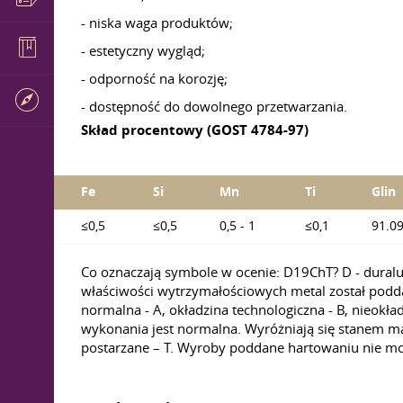
- niska waga produktów;
- estetyczny wygląd;
- odporność na korozję;
- dostępność do dowolnego przetwarzania.
Skład procentowy (GOST 4784-97)
Fe
Si
Mn
Ti
Glin
≤0,5
≤0,5
0,5 - 1
≤0,1
91.09
Co oznaczają symbole w ocenie: D19ChT? D - duralum
właściwości wytrzymałościowych metal został podd
normalna - A, okładzina technologiczna - B, nieokł
wykonania jest normalna. Wyróżniają się stanem ma
postarzane – T. Wyroby poddane hartowaniu nie mo