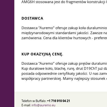
AMG6H stosowana jest do fragmentów konstrukcji b
DOSTAWCA
Dostawca "Auremo" oferuje zakup koła duraluminiow
międzynarodowymi standardami jakości. Zawsze na st
zamówienia. Cena dla klientów hurtowych - prefere
KUP OKAZYJNĄ CENĘ.
Dostawca "Auremo" oferuje zakup prętów duralumin
Kup duralowe koło, blachę, rurę, drut D19ChT już 
posiada odpowiednie certyfikaty jakości. U nas z
współpracy partnerskiej. Mamy najlepszy stosunek 
Telefon w Buffalo:
+1 716 910 04 21
E-mail:
info@auremo.eu