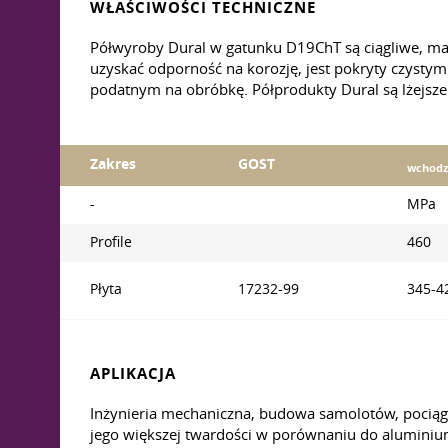
WŁAŚCIWOŚCI TECHNICZNE
Półwyroby Dural w gatunku D19ChT są ciągliwe, ma
uzyskać odporność na korozję, jest pokryty czystym
podatnym na obróbkę. Półprodukty Dural są lżejsze 
Zakres
GOST
wchodz
-
MPa
Profile
460
Płyta
17232-99
345-4
APLIKACJA
Inżynieria mechaniczna, budowa samolotów, pociąg
jego większej twardości w porównaniu do aluminium