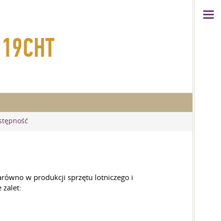
D19CHT
stępność
ówno w produkcji sprzętu lotniczego i
 zalet: