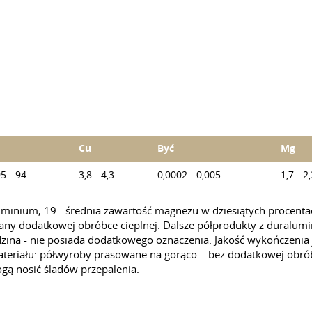
Cu
Być
Mg
5 - 94
3,8 - 4,3
0,0002 - 0,005
1,7 - 2
inium, 19 - średnia zawartość magnezu w dziesiątych procentach
any dodatkowej obróbce cieplnej. Dalsze półprodukty z duralum
adzina - nie posiada dodatkowego oznaczenia. Jakość wykończenia
teriału: półwyroby prasowane na gorąco – bez dodatkowej obróbki
gą nosić śladów przepalenia.