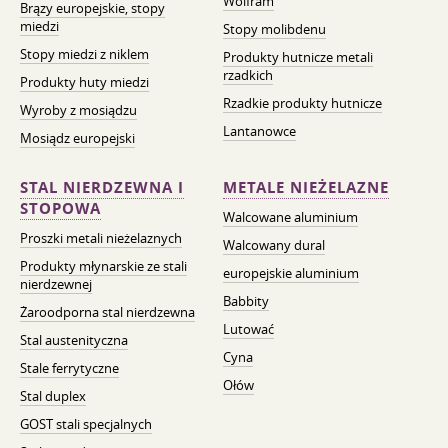
Wolfram
Brązy europejskie, stopy
miedzi
Stopy molibdenu
Stopy miedzi z niklem
Produkty hutnicze metali
rzadkich
Produkty huty miedzi
Rzadkie produkty hutnicze
Wyroby z mosiądzu
Lantanowce
Mosiądz europejski
STAL NIERDZEWNA I
METALE NIEŻELAZNE
STOPOWA
Walcowane aluminium
Proszki metali nieżelaznych
Walcowany dural
Produkty młynarskie ze stali
europejskie aluminium
nierdzewnej
Babbity
Żaroodporna stal nierdzewna
Lutować
Stal austenityczna
Cyna
Stale ferrytyczne
Ołów
Stal duplex
GOST stali specjalnych