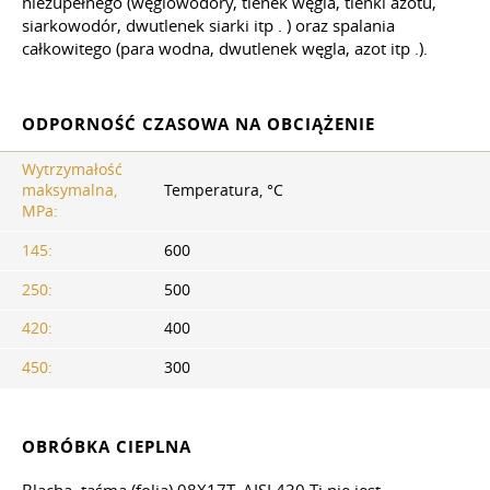
niezupełnego (węglowodory, tlenek węgla, tlenki azotu,
siarkowodór, dwutlenek siarki itp
.
) oraz spalania
całkowitego (para wodna, dwutlenek węgla, azot
itp
.).
ODPORNOŚĆ CZASOWA NA OBCIĄŻENIE
Wytrzymałość
maksymalna,
Temperatura, °C
MPa:
145:
600
250:
500
420:
400
450:
300
OBRÓBKA CIEPLNA