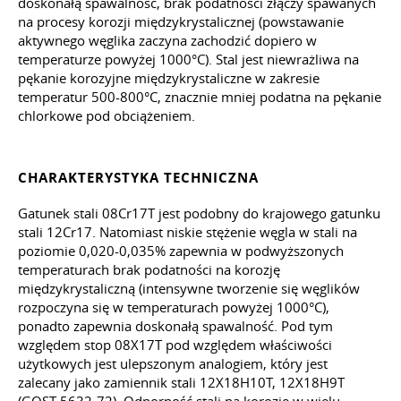
doskonałą spawalność, brak podatności złączy spawanych
na procesy korozji międzykrystalicznej (powstawanie
aktywnego węglika zaczyna zachodzić dopiero w
temperaturze powyżej 1000°C). Stal jest niewrażliwa na
pękanie korozyjne międzykrystaliczne w zakresie
temperatur 500-800°C, znacznie mniej podatna na pękanie
chlorkowe pod obciążeniem.
CHARAKTERYSTYKA TECHNICZNA
Gatunek stali 08Cr17T jest podobny do krajowego gatunku
stali 12Cr17. Natomiast niskie stężenie węgla w stali na
poziomie 0,020-0,035% zapewnia w podwyższonych
temperaturach brak podatności na korozję
międzykrystaliczną (intensywne tworzenie się węglików
rozpoczyna się w temperaturach powyżej 1000°C),
ponadto zapewnia doskonałą spawalność. Pod tym
względem stop 08X17T pod względem właściwości
użytkowych jest ulepszonym analogiem, który jest
zalecany jako zamiennik stali 12X18H10T, 12X18H9T