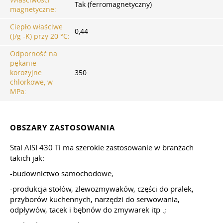
Tak (ferromagnetyczny)
magnetyczne:
Ciepło właściwe
0,44
(J/g -K) przy 20 °С:
Odporność na
pękanie
korozyjne
350
chlorkowe, w
MPa:
OBSZARY ZASTOSOWANIA
Stal AISI 430 Ti ma szerokie zastosowanie w branżach
takich jak:
-budownictwo samochodowe;
-produkcja stołów, zlewozmywaków, części do pralek,
przyborów kuchennych, narzędzi do serwowania,
odpływów, tacek i bębnów do zmywarek
itp
.;