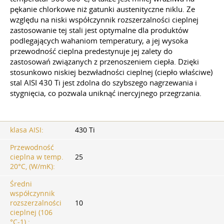
pękanie chlorkowe niż gatunki austenityczne niklu. Ze
względu na niski współczynnik rozszerzalności cieplnej
zastosowanie tej stali jest optymalne dla produktów
podlegających wahaniom temperatury, a jej wysoka
przewodność cieplna predestynuje jej zalety do
zastosowań związanych z przenoszeniem ciepła. Dzięki
stosunkowo niskiej bezwładności cieplnej (ciepło właściwe)
stal AISI 430 Ti jest zdolna do szybszego nagrzewania i
stygnięcia, co pozwala uniknąć inercyjnego przegrzania.
klasa AISI:
430 Ti
Przewodność
cieplna w temp.
25
20°C, (W/mK):
Średni
współczynnik
rozszerzalności
10
cieplnej (106
°С-1).: