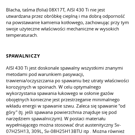
Blacha, taśma (folia) 08X17T, AISI 430 Ti nie jest
utwardzana przez obróbkę cieplną i ma dobrą odporność
na powstawanie kamienia kotłowego, zachowując przy tym
swoje użyteczne właściwości mechaniczne w wysokich
temperaturach.
SPAWALNICZY
AISI 430 Ti jest doskonale spawalny wszystkimi znanymi
metodami pod warunkiem pasywacji,
trawienia/oczyszczania po spawaniu bez utraty właściwości
korozyjnych w spoinach. W celu optymalnego
wykorzystania spawania łukowego w osłonie gazów
obojętnych konieczne jest przestrzeganie minimalnego
wkładu energii w spawanie szwu. Zaleca się spawanie "od
góry" (tj. jeśli spawana powierzchnia znajduje się pod
narzędziem spawalniczym). W postaci materiału
wypełniającego można stosować drut austenityczny Sv-
07H25H13, 309L, Sv-08H25H13BTU
itp
. Można również