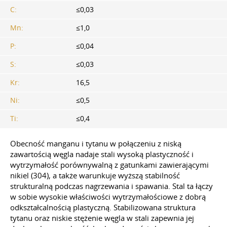
C:
≤0,03
Mn:
≤1,0
P:
≤0,04
S:
≤0,03
Kr:
16,5
Ni:
≤0,5
Ti:
≤0,4
Obecność manganu i tytanu w połączeniu z niską
zawartością węgla nadaje stali wysoką plastyczność i
wytrzymałość porównywalną z gatunkami zawierającymi
nikiel (304), a także warunkuje wyższą stabilność
strukturalną podczas nagrzewania i spawania. Stal ta łączy
w sobie wysokie właściwości wytrzymałościowe z dobrą
odkształcalnością plastyczną. Stabilizowana struktura
tytanu oraz niskie stężenie węgla w stali zapewnia jej