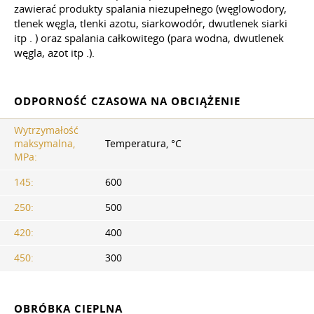
zawierać produkty spalania niezupełnego (węglowodory,
tlenek węgla, tlenki azotu, siarkowodór, dwutlenek siarki
itp
.
) oraz spalania całkowitego (para wodna, dwutlenek
węgla, azot
itp
.).
ODPORNOŚĆ CZASOWA NA OBCIĄŻENIE
Wytrzymałość
maksymalna,
Temperatura, °C
MPa:
145:
600
250:
500
420:
400
450:
300
OBRÓBKA CIEPLNA