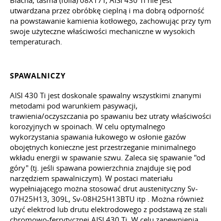
Blacha, taśma (folia) 08X17T, AISI 430 Ti nie jest
utwardzana przez obróbkę cieplną i ma dobrą odporność
na powstawanie kamienia kotłowego, zachowując przy tym
swoje użyteczne właściwości mechaniczne w wysokich
temperaturach.
SPAWALNICZY
AISI 430 Ti jest doskonale spawalny wszystkimi znanymi
metodami pod warunkiem pasywacji,
trawienia/oczyszczania po spawaniu bez utraty właściwości
korozyjnych w spoinach. W celu optymalnego
wykorzystania spawania łukowego w osłonie gazów
obojętnych konieczne jest przestrzeganie minimalnego
wkładu energii w spawanie szwu. Zaleca się spawanie "od
góry" (tj. jeśli spawana powierzchnia znajduje się pod
narzędziem spawalniczym). W postaci materiału
wypełniającego można stosować drut austenityczny Sv-
07H25H13, 309L, Sv-08H25H13BTU
itp
. Można również
użyć elektrod lub drutu elektrodowego z podstawą ze stali
chromowo-ferrytycznej AISI 430 Ti. W celu zapewnienia