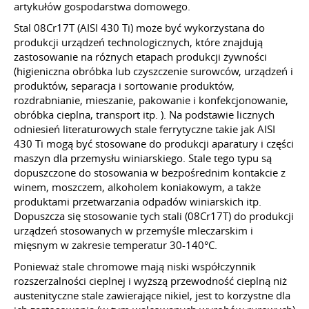
artykułów gospodarstwa domowego.
Stal 08Cr17T (AISI 430 Ti) może być wykorzystana do
produkcji urządzeń technologicznych, które znajdują
zastosowanie na różnych etapach produkcji żywności
(higieniczna obróbka lub czyszczenie surowców, urządzeń i
produktów, separacja i sortowanie produktów,
rozdrabnianie, mieszanie, pakowanie i konfekcjonowanie,
obróbka cieplna, transport
itp.
). Na podstawie licznych
odniesień literaturowych stale ferrytyczne takie jak AISI
430 Ti mogą być stosowane do produkcji aparatury i części
maszyn dla przemysłu winiarskiego. Stale tego typu są
dopuszczone do stosowania w bezpośrednim kontakcie z
winem, moszczem, alkoholem koniakowym, a także
produktami przetwarzania odpadów winiarskich
itp.
Dopuszcza się stosowanie tych stali (08Cr17T) do produkcji
urządzeń stosowanych w przemyśle mleczarskim i
mięsnym w zakresie temperatur 30-140°C.
Ponieważ stale chromowe mają niski współczynnik
rozszerzalności cieplnej i wyższą przewodność cieplną niż
austenityczne stale zawierające nikiel, jest to korzystne dla