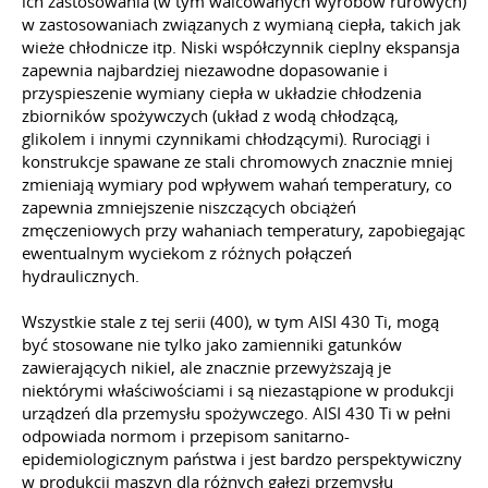
ich zastosowania (w tym walcowanych wyrobów rurowych)
w zastosowaniach związanych z wymianą ciepła, takich jak
wieże chłodnicze
itp.
Niski współczynnik cieplny ekspansja
zapewnia najbardziej niezawodne dopasowanie i
przyspieszenie wymiany ciepła w układzie chłodzenia
zbiorników spożywczych (układ z wodą chłodzącą,
glikolem i innymi czynnikami chłodzącymi). Rurociągi i
konstrukcje spawane ze stali chromowych znacznie mniej
zmieniają wymiary pod wpływem wahań temperatury, co
zapewnia zmniejszenie niszczących obciążeń
zmęczeniowych przy wahaniach temperatury, zapobiegając
ewentualnym wyciekom z różnych połączeń
hydraulicznych.
Wszystkie stale z tej serii (400),
w tym
AISI 430 Ti, mogą
być stosowane nie tylko jako zamienniki gatunków
zawierających nikiel, ale znacznie przewyższają je
niektórymi właściwościami i są niezastąpione w produkcji
urządzeń dla przemysłu spożywczego. AISI 430 Ti w pełni
odpowiada normom i przepisom sanitarno-
epidemiologicznym państwa i jest bardzo perspektywiczny
w produkcji maszyn dla różnych gałęzi przemysłu