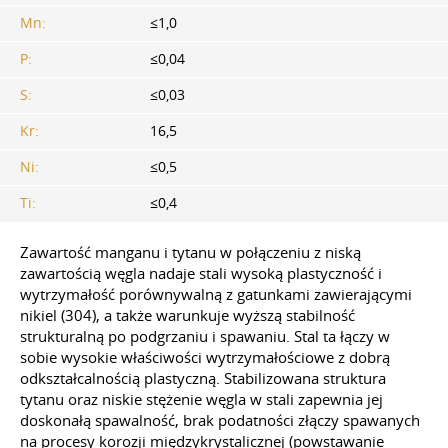
Mn:
≤1,0
P:
≤0,04
S:
≤0,03
Kr:
16,5
Ni:
≤0,5
Ti:
≤0,4
Zawartość manganu i tytanu w połączeniu z niską
zawartością węgla nadaje stali wysoką plastyczność i
wytrzymałość porównywalną z gatunkami zawierającymi
nikiel (304), a także warunkuje wyższą stabilność
strukturalną po podgrzaniu i spawaniu. Stal ta łączy w
sobie wysokie właściwości wytrzymałościowe z dobrą
odkształcalnością plastyczną. Stabilizowana struktura
tytanu oraz niskie stężenie węgla w stali zapewnia jej
doskonałą spawalność, brak podatności złączy spawanych
na procesy korozji międzykrystalicznej (powstawanie