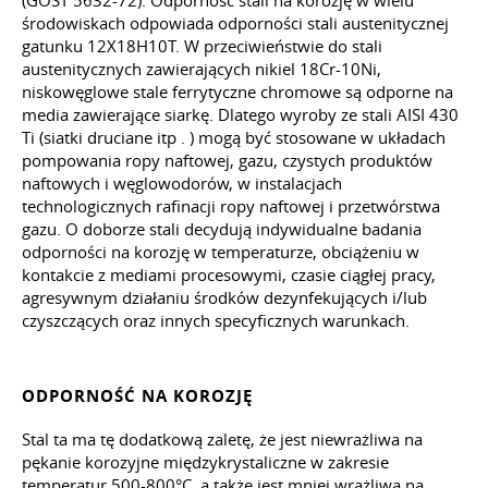
(GOST 5632-72). Odporność stali na korozję w wielu
środowiskach odpowiada odporności stali austenitycznej
gatunku 12Х18Н10Т. W przeciwieństwie do stali
austenitycznych zawierających nikiel 18Cr-10Ni,
niskowęglowe stale ferrytyczne chromowe są odporne na
media zawierające siarkę. Dlatego wyroby ze stali AISI 430
Ti (siatki druciane itp
.
) mogą być stosowane w układach
pompowania ropy naftowej, gazu, czystych produktów
naftowych i węglowodorów, w instalacjach
technologicznych rafinacji ropy naftowej i przetwórstwa
gazu. O doborze stali decydują indywidualne badania
odporności na korozję w temperaturze, obciążeniu w
kontakcie z mediami procesowymi, czasie ciągłej pracy,
agresywnym działaniu środków dezynfekujących i/lub
czyszczących oraz innych specyficznych warunkach.
ODPORNOŚĆ NA KOROZJĘ
Stal ta ma tę dodatkową zaletę, że jest niewrażliwa na
pękanie korozyjne międzykrystaliczne w zakresie
temperatur 500-800°C, a także jest mniej wrażliwa na