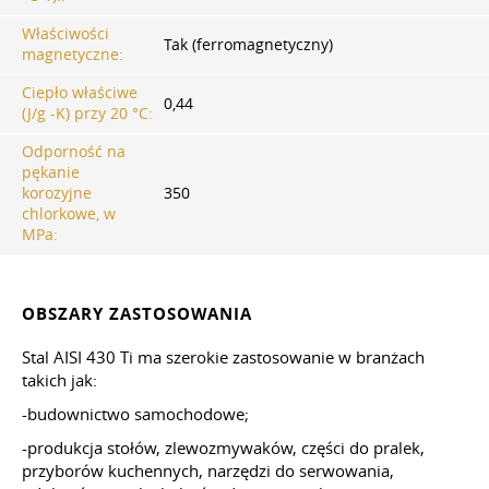
Właściwości
Tak (ferromagnetyczny)
magnetyczne:
Ciepło właściwe
0,44
(J/g -K) przy 20 °С:
Odporność na
pękanie
korozyjne
350
chlorkowe, w
MPa:
OBSZARY ZASTOSOWANIA
Stal AISI 430 Ti ma szerokie zastosowanie w branżach
takich jak:
-budownictwo samochodowe;
-produkcja stołów, zlewozmywaków, części do pralek,
przyborów kuchennych, narzędzi do serwowania,