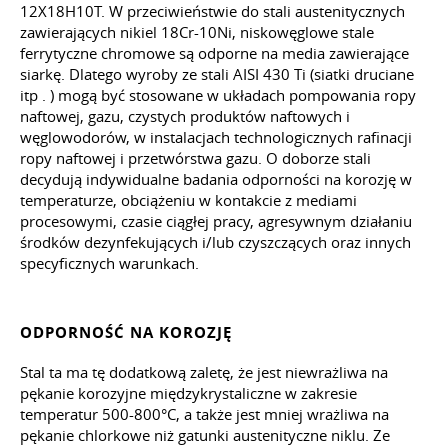
12Х18Н10Т. W przeciwieństwie do stali austenitycznych
zawierających nikiel 18Cr-10Ni, niskowęglowe stale
ferrytyczne chromowe są odporne na media zawierające
siarkę. Dlatego wyroby ze stali AISI 430 Ti (siatki druciane
itp
.
) mogą być stosowane w układach pompowania ropy
naftowej, gazu, czystych produktów naftowych i
węglowodorów, w instalacjach technologicznych rafinacji
ropy naftowej i przetwórstwa gazu. O doborze stali
decydują indywidualne badania odporności na korozję w
temperaturze, obciążeniu w kontakcie z mediami
procesowymi, czasie ciągłej pracy, agresywnym działaniu
środków dezynfekujących i/lub czyszczących oraz innych
specyficznych warunkach.
ODPORNOŚĆ NA KOROZJĘ
Stal ta ma tę dodatkową zaletę, że jest niewrażliwa na
pękanie korozyjne międzykrystaliczne w zakresie
temperatur 500-800°C, a także jest mniej wrażliwa na
pękanie chlorkowe niż gatunki austenityczne niklu. Ze