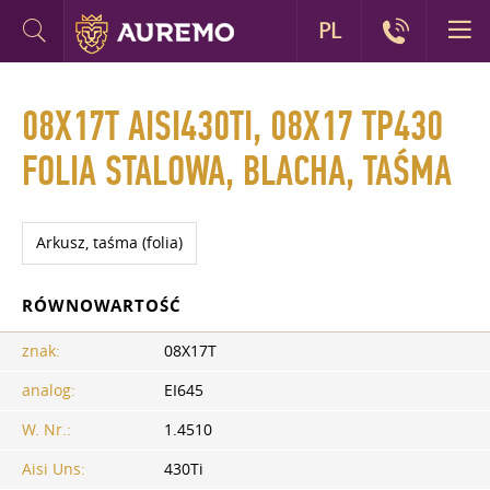
PL
08X17T AISI430TI, 08X17 TP430
FOLIA STALOWA, BLACHA, TAŚMA
Arkusz, taśma (folia)
RÓWNOWARTOŚĆ
znak:
08Х17Т
analog:
EI645
W. Nr.:
1.4510
Aisi Uns:
430Ti