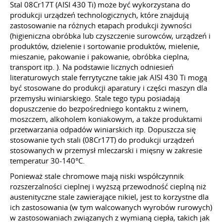
Stal 08Cr17T (AISI 430 Ti) może być wykorzystana do
produkcji urządzeń technologicznych, które znajdują
zastosowanie na różnych etapach produkcji żywności
(higieniczna obróbka lub czyszczenie surowców, urządzeń i
produktów, dzielenie i sortowanie produktów, mielenie,
mieszanie, pakowanie i pakowanie, obróbka cieplna,
transport
itp.
). Na podstawie licznych odniesień
literaturowych stale ferrytyczne takie jak AISI 430 Ti mogą
być stosowane do produkcji aparatury i części maszyn dla
przemysłu winiarskiego. Stale tego typu posiadają
dopuszczenie do bezpośredniego kontaktu z winem,
moszczem, alkoholem koniakowym, a także produktami
przetwarzania odpadów winiarskich
itp.
Dopuszcza się
stosowanie tych stali (08Cr17T) do produkcji urządzeń
stosowanych w przemysł mleczarski i mięsny w zakresie
temperatur 30-140°C.
Ponieważ stale chromowe mają niski współczynnik
rozszerzalności cieplnej i wyższą przewodność cieplną niż
austenityczne stale zawierające nikiel, jest to korzystne dla
ich zastosowania (w tym walcowanych wyrobów rurowych)
w zastosowaniach związanych z wymianą ciepła, takich jak