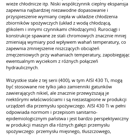
wieże chłodnicze
itp.
Niski współczynnik cieplny ekspansja
zapewnia najbardziej niezawodne dopasowanie i
przyspieszenie wymiany ciepła w układzie chłodzenia
zbiorników spożywczych (układ z wodą chłodzącą,
glikolem i innymi czynnikami chłodzącymi). Rurociągi i
konstrukcje spawane ze stali chromowych znacznie mniej
zmieniają wymiary pod wpływem wahań temperatury, co
zapewnia zmniejszenie niszczących obciążeń
zmęczeniowych przy wahaniach temperatury, zapobiegając
ewentualnym wyciekom z różnych połączeń
hydraulicznych.
Wszystkie stale z tej serii (400),
w tym
AISI 430 Ti, mogą
być stosowane nie tylko jako zamienniki gatunków
zawierających nikiel, ale znacznie przewyższają je
niektórymi właściwościami i są niezastąpione w produkcji
urządzeń dla przemysłu spożywczego. AISI 430 Ti w pełni
odpowiada normom i przepisom sanitarno-
epidemiologicznym państwa i jest bardzo perspektywiczny
w produkcji maszyn dla różnych gałęzi przemysłu
spożywczego: przemysłu mięsnego, tłuszczowego,