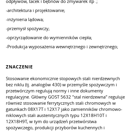
odpływów, tacek i bębnów do zmywarek
itp
.;
-architektura i projektowanie;
-inżynieria lądowa;
-przemysł spożywczy;
-oprzyrządowanie do wymienników ciepła;
-Produkcja wyposażenia wewnętrznego i zewnętrznego;
ZNACZENIE
Stosowanie ekonomicznie stopowych stali nierdzewnych
bez niklu (tj. analogów 430) w przemyśle spożywczym i
przetwórczym regulują normy i inne dokumenty
regulacyjne. Główny
GOST 5632
"stal nierdzewna" reguluje
również stosowanie ferrytycznych stali chromowych w
gatunkach 08X17T i 12X17 jako zamienników chromowo-
niklowych stali austenitycznych typu 12X18H10T i
12X18H9T,
w tym
do urządzeń przetwórstwa
spożywczego, produkcji przyborów kuchennych i