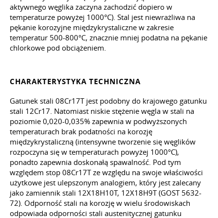
aktywnego węglika zaczyna zachodzić dopiero w
temperaturze powyżej 1000°C). Stal jest niewrażliwa na
pękanie korozyjne międzykrystaliczne w zakresie
temperatur 500-800°C, znacznie mniej podatna na pękanie
chlorkowe pod obciążeniem.
CHARAKTERYSTYKA TECHNICZNA
Gatunek stali 08Cr17T jest podobny do krajowego gatunku
stali 12Cr17. Natomiast niskie stężenie węgla w stali na
poziomie 0,020-0,035% zapewnia w podwyższonych
temperaturach brak podatności na korozję
międzykrystaliczną (intensywne tworzenie się węglików
rozpoczyna się w temperaturach powyżej 1000°C),
ponadto zapewnia doskonałą spawalność. Pod tym
względem stop 08Cr17T ze względu na swoje właściwości
użytkowe jest ulepszonym analogiem, który jest zalecany
jako zamiennik stali 12X18H10T, 12X18H9T (GOST 5632-
72). Odporność stali na korozję w wielu środowiskach
odpowiada odporności stali austenitycznej gatunku