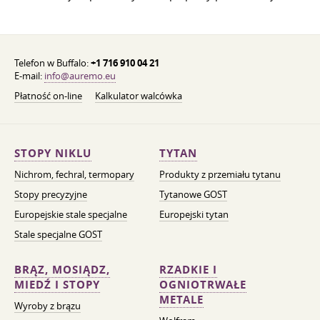
Telefon w Buffalo:
+1 716 910 04 21
E-mail:
info@auremo.eu
Płatność on-line
Kalkulator walcówka
STOPY NIKLU
TYTAN
Nichrom, fechral, termopary
Produkty z przemiału tytanu
Stopy precyzyjne
Tytanowe GOST
Europejskie stale specjalne
Europejski tytan
Stale specjalne GOST
BRĄZ, MOSIĄDZ,
RZADKIE I
MIEDŹ I STOPY
OGNIOTRWAŁE
METALE
Wyroby z brązu