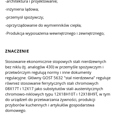
-architektura i projektowanie;
-inżynieria lądowa;
-przemysł spożywczy;
-oprzyrządowanie do wymienników ciepła;
-Produkcja wyposażenia wewnętrznego i zewnętrznego;
ZNACZENIE
Stosowanie ekonomicznie stopowych stali nierdzewnych
bez niklu (tj. analogów 430) w przemyśle spożywczym i
przetwórczym regulują normy i inne dokumenty
regulacyjne. Główny
GOST 5632
"stal nierdzewna" reguluje
również stosowanie ferrytycznych stali chromowych
08X17T i 12X17 jako substytutów stali austenitycznych
chromowo-niklowych typu 12X18H10T i 12X18H9T,
w tym
do urządzeń do przetwarzania żywności, produkcji
przyborów kuchennych i artykułów gospodarstwa
domowego.