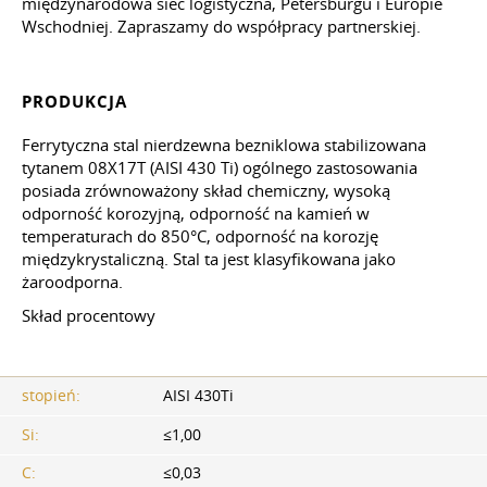
międzynarodowa sieć logistyczna, Petersburgu i Europie
Wschodniej. Zapraszamy do współpracy partnerskiej.
PRODUKCJA
Ferrytyczna stal nierdzewna bezniklowa stabilizowana
tytanem 08X17T (AISI 430 Ti) ogólnego zastosowania
posiada zrównoważony skład chemiczny, wysoką
odporność korozyjną, odporność na kamień w
temperaturach do 850°C, odporność na korozję
międzykrystaliczną. Stal ta jest klasyfikowana jako
żaroodporna.
Skład procentowy
stopień:
AISI 430Ti
Si:
≤1,00
C:
≤0,03