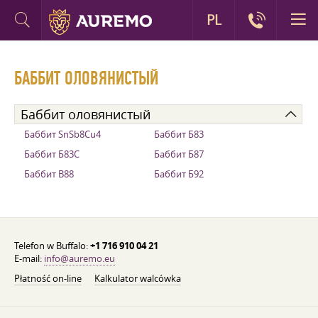
PL
БАББИТ ОЛОВЯНИСТЫЙ
Баббит оловянистый
Баббит SnSb8Cu4
Баббит Б83
Баббит Б83С
Баббит Б87
Баббит B88
Баббит Б92
Telefon w Buffalo:
+1 716 910 04 21
E-mail:
info@auremo.eu
Płatność on-line
Kalkulator walcówka