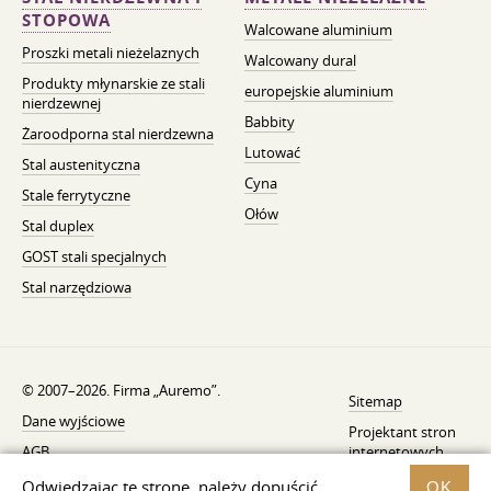
STOPOWA
Walcowane aluminium
Proszki metali nieżelaznych
Walcowany dural
Produkty młynarskie ze stali
europejskie aluminium
nierdzewnej
Babbity
Żaroodporna stal nierdzewna
Lutować
Stal austenityczna
Cyna
Stale ferrytyczne
Ołów
Stal duplex
GOST stali specjalnych
Stal narzędziowa
© 2007–2026. Firma „Auremo”.
Sitemap
Dane wyjściowe
Projektant stron
AGB
internetowych
—
Fresh
Powiadomienie o wycofaniu
Odwiedzając tę ​​stronę, należy dopuścić
OK