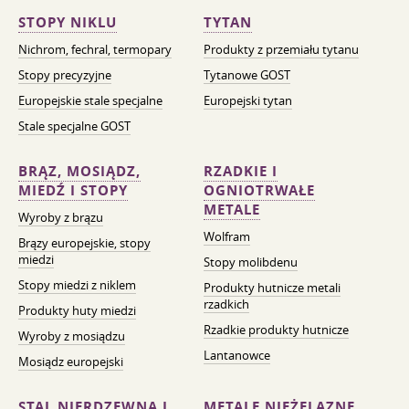
STOPY NIKLU
TYTAN
Nichrom, fechral, termopary
Produkty z przemiału tytanu
Stopy precyzyjne
Tytanowe GOST
Europejskie stale specjalne
Europejski tytan
Stale specjalne GOST
BRĄZ, MOSIĄDZ,
RZADKIE I
MIEDŹ I STOPY
OGNIOTRWAŁE
METALE
Wyroby z brązu
Wolfram
Brązy europejskie, stopy
miedzi
Stopy molibdenu
Stopy miedzi z niklem
Produkty hutnicze metali
rzadkich
Produkty huty miedzi
Rzadkie produkty hutnicze
Wyroby z mosiądzu
Lantanowce
Mosiądz europejski
STAL NIERDZEWNA I
METALE NIEŻELAZNE