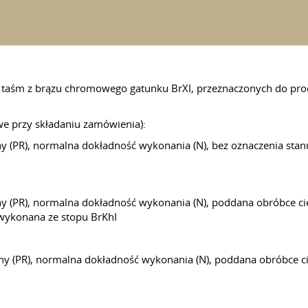
 taśm z brązu chromowego gatunku BrXI, przeznaczonych do produ
e przy składaniu zamówienia):
y (PR), normalna dokładność wykonania (N), bez oznaczenia sta
y (PR), normalna dokładność wykonania (N), poddana obróbce cie
wykonana ze stopu BrKhІ
ny (PR), normalna dokładność wykonania (N), poddana obróbce c