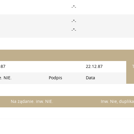
-"-
-"-
-"-
-87
22.12.87
. NIE.
Podpis
Data
Na żądanie. inw. NIE.
Inw. Nie, duplika