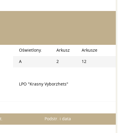
Oświetlony.
Arkusz
Arkusze
A
2
12
LPO "Krasny Vyborzhets"
t.
Podstr. i data