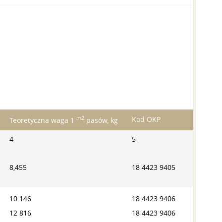
m2
Kod OKP
Teoretyczna waga 1
pasów, kg
4
5
8,455
18 4423 9405
10 146
18 4423 9406
12 816
18 4423 9406