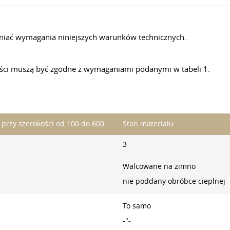
niać wymagania niniejszych warunków technicznych.
ści muszą być zgodne z wymaganiami podanymi w tabeli 1.
przy szerokości od 100 do 600
Stan materiału
3
Walcowane na zimno
nie poddany obróbce cieplnej
To samo
-"-