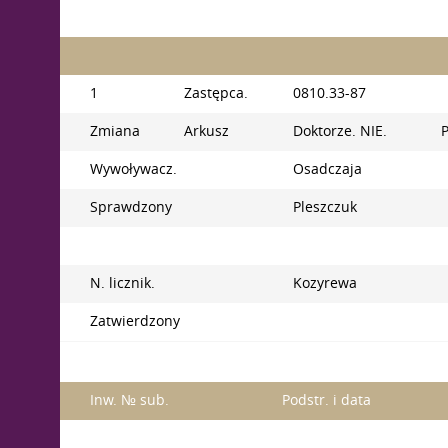
1
Zastępca.
0810.33-87
Zmiana
Arkusz
Doktorze. NIE.
P
Wywoływacz.
Osadczaja
Sprawdzony
Pleszczuk
N. licznik.
Kozyrewa
Zatwierdzony
Inw. № sub.
Podstr. i data