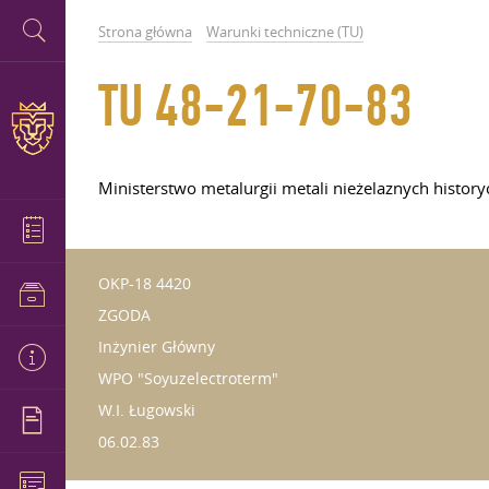
Strona główna
Warunki techniczne (TU)
TU 48-21-70-83
Ministerstwo metalurgii metali nieżelaznych histo
OKP-18 4420
ZGODA
Inżynier Główny
WPO "Soyuzelectroterm"
W.I. Ługowski
06.02.83