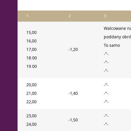
1
2
3
Walcowane na
15,00
poddany obró
16,00
To samo
17,00
-1,20
-"-
18:00
-"-
19.00
-"-
20,00
-"-
21,00
-1,40
-"-
22,00
-"-
23,00
-"-
-1,50
24,00
-"-