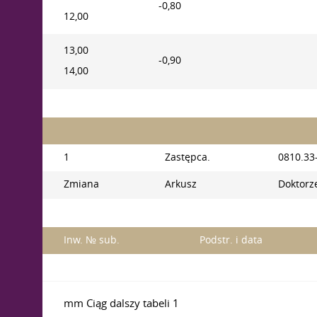
-0,80
12,00
13,00
-0,90
14,00
1
Zastępca.
0810.33
Zmiana
Arkusz
Doktorze
Inw. № sub.
Podstr. i data
mm Ciąg dalszy tabeli 1