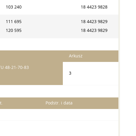
103 240
18 4423 9828
111 695
18 4423 9829
120 595
18 4423 9829
Arkusz
TU 48-21-70-83
3
t.
Podstr. i data