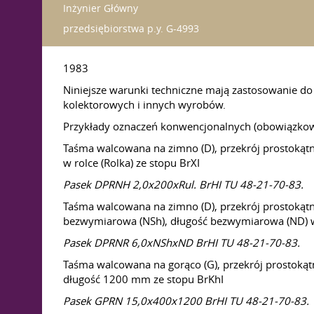
Inżynier Główny
przedsiębiorstwa p.y. G-4993
1983
Niniejsze warunki techniczne mają zastosowanie do
kolektorowych i innych wyrobów.
Przykłady oznaczeń konwencjonalnych (obowiązkow
Taśma walcowana na zimno (D), przekrój prostokątn
w rolce (Rolka) ze stopu BrXІ
Pasek DPRNH 2,0x200xRul. BrHI TU 48-21-70-83.
Taśma walcowana na zimno (D), przekrój prostokątn
bezwymiarowa (NSh), długość bezwymiarowa (ND) 
Pasek DPRNR 6,0xNShxND BrHI TU 48-21-70-83.
Taśma walcowana na gorąco (G), przekrój prostokąt
długość 1200 mm ze stopu BrKhІ
Pasek GPRN 15,0x400x1200 BrHI TU 48-21-70-83.