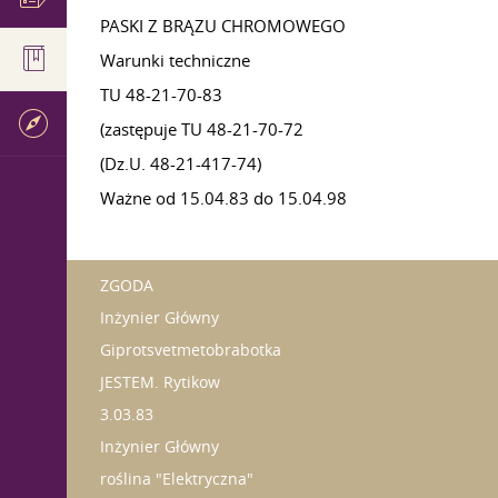
PASKI Z BRĄZU CHROMOWEGO
Warunki techniczne
TU 48-21-70-83
(zastępuje TU 48-21-70-72
(Dz.U. 48-21-417-74)
Ważne od 15.04.83 do 15.04.98
ZGODA
Inżynier Główny
Giprotsvetmetobrabotka
JESTEM. Rytikow
3.03.83
Inżynier Główny
roślina "Elektryczna"