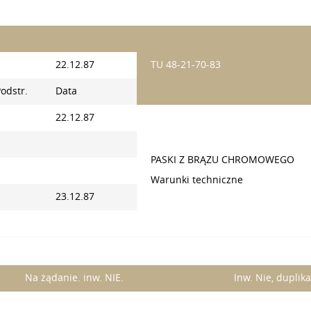
22.12.87
TU 48-21-70-83
odstr.
Data
22.12.87
PASKI Z BRĄZU CHROMOWEGO
Warunki techniczne
23.12.87
Na żądanie. inw. NIE.
Inw. Nie, duplika