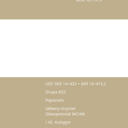
«05». 03.1979
UDC 669 14−422 + 669 14−412,2
Grupa B32
Popieram:
Główny inżynier
Glavspetsstal MCHM
/ VS. Kultygin