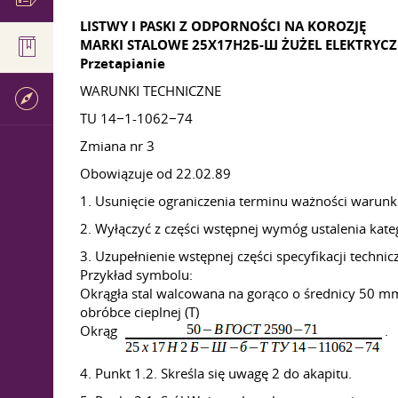
LISTWY I PASKI Z ODPORNOŚCI NA KOROZJĘ
MARKI STALOWE 25Х17Н2Б-Ш ŻUŻEL ELEKTRYC
Przetapianie
WARUNKI TECHNICZNE
TU 14−1-1062−74
Zmiana nr 3
Obowiązuje od 22.02.89
1. Usunięcie ograniczenia terminu ważności warun
2. Wyłączyć z części wstępnej wymóg ustalenia kateg
3. Uzupełnienie wstępnej części specyfikacji techni
Przykład symbolu:
Okrągła stal walcowana na gorąco o średnicy 50 
obróbce cieplnej (T)
Okrąg
.
4. Punkt 1.2. Skreśla się uwagę 2 do akapitu.