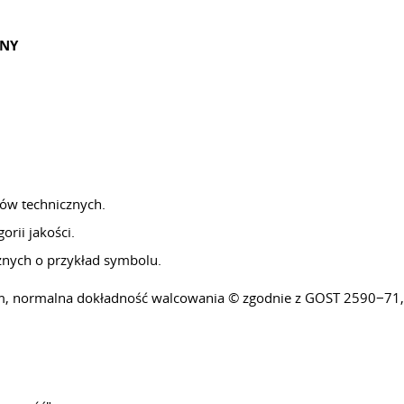
ZNY
ków technicznych.
orii jakości.
cznych o przykład symbolu.
mm, normalna dokładność walcowania © zgodnie z GOST 2590−71,