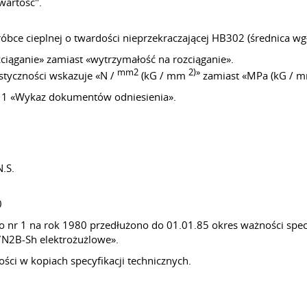
wartość".
óbce cieplnej o twardości nieprzekraczającej HB302 (średnica wgł
zciąganie» zamiast «wytrzymałość na rozciąganie».
mm2
2)»
astyczności wskazuje «N /
(kG / mm
zamiast «MPa (kG / 
ek 1 «Wykaz dokumentów odniesienia».
N.S.
0
o nr 1 na rok 1980 przedłużono
do 01.01.85
okres ważności spec
17N2B-Sh elektrożużlowe».
ci w kopiach specyfikacji technicznych.