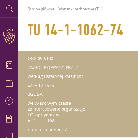
Strona główna
Warunki techniczne (TU)
TU 14-1-1062-74
OKP 09 6400
ZAAKCEPTOWANY PRZEZ
według ustalonej kolejności
«28» 12.1989
ZGODA
we właściwym czasie
zainteresowane organizacje
i Gospriyemkoy
«__" _____ 198__
/ podpis i pieczęć /