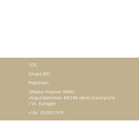
UDC
Grupa B32
Popieram:
Główny inżynier WMO
«Sojuzspetsstal» MCHM okres historyczny
/ VS. Kultygin
«16». 05/05/1979