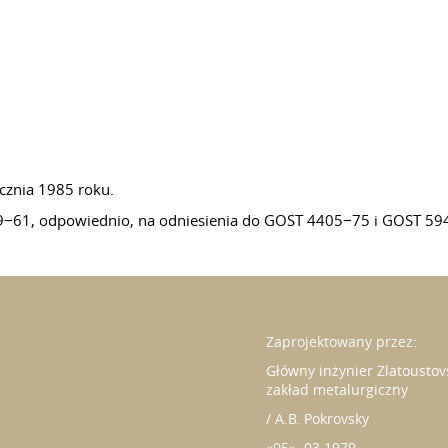
cznia 1985 roku.
9−61, odpowiednio, na odniesienia do GOST 4405−75 i GOST 59
Zaprojektowany przez:
Główny inżynier Zlatoustov
zakład metalurgiczny
/ A.B. Pokrovsky