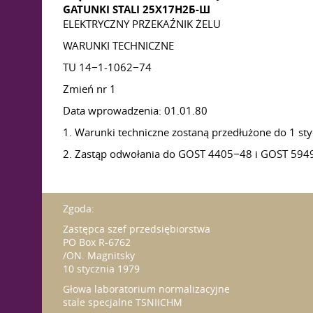
GATUNKI STALI 25Х17Н2Б-Ш
ELEKTRYCZNY PRZEKAŹNIK ŻELU
WARUNKI TECHNICZNE
TU 14−1-1062−74
Zmień nr 1
Data wprowadzenia: 01.01.80
1. Warunki techniczne zostaną przedłużone do 1 sty
2. Zastąp odwołania do GOST 4405−48 i GOST 594
Zgoda:
Zastępca szef przedsiębiorstwa
PO Box R-6762
/ON. Magnitsky
10 stycznia 1979
Głowa laboratorium normalizacyjne
stale specjalne TSNIICHM