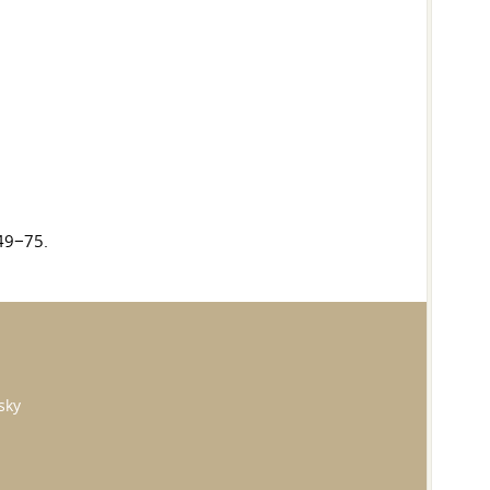
49−75.
sky