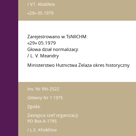
/ V.T. Ababkov
«29» 05.1979
Zarejestrowano w TsNIICHM:
«29» 05.1979
Głowa dział normalizacji
/ L. V. Meandry
Ministerstwo Hutnictwa Żelaza okres historyczny
Inv. Nr RN-2522
Główny Nr 1 1975
Zgoda:
Zastępca szef organizacji
PO Box A-1795
/ L.S. Khokhlov