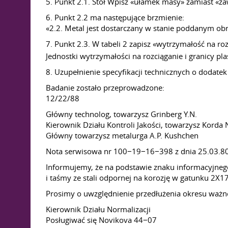
5. Punkt 2.1. Stół Wpisz «ułamek masy» zamiast «za
6. Punkt 2.2 ma następujące brzmienie:
«2.2. Metal jest dostarczany w stanie poddanym obr
7. Punkt 2.3. W tabeli 2 zapisz «wytrzymałość na ro
Jednostki wytrzymałości na rozciąganie i granicy pl
8. Uzupełnienie specyfikacji technicznych o dodat
Badanie zostało przeprowadzone:
12/22/88
Główny technolog, towarzysz Grinberg Y.N.
Kierownik Działu Kontroli Jakości, towarzysz Korda 
Główny towarzysz metalurga A.P. Kushchen
Nota serwisowa nr 100−19−16−398 z dnia 25.03.8
Informujemy, że na podstawie znaku informacyjneg
i taśmy ze stali odpornej na korozję w gatunku 2X
Prosimy o uwzględnienie przedłużenia okresu ważnoś
Kierownik Działu Normalizacji
Posługiwać się Novikova 44−07