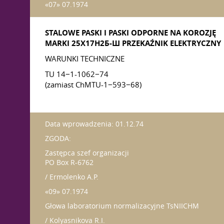
«07» 07.1974
STALOWE PASKI I PASKI ODPORNE NA KOROZJĘ
MARKI 25Х17Н2Б-Ш PRZEKAŹNIK ELEKTRYCZNY
WARUNKI TECHNICZNE
TU 14−1-1062−74
(zamiast ChMTU-1−593−68)
Data wprowadzenia: 01.12.74
ZGODA:
Zastępca szef organizacji
PO Box R-6762
/ Ermolenko A.P.
«09» 07.1974
Głowa laboratorium normalizacyjne TsNIICHM
/ Kolyasnikova R.I.