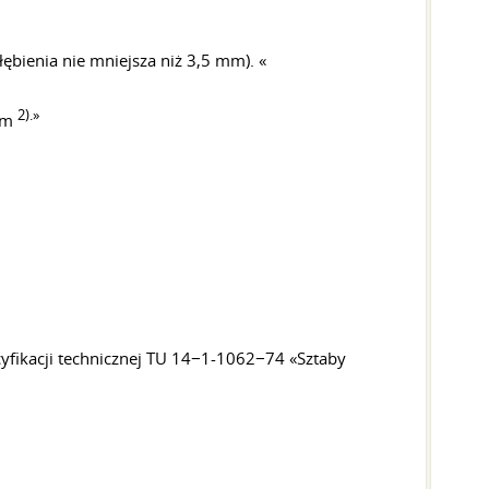
ębienia nie mniejsza niż 3,5 mm). «
2).»
mm
yfikacji technicznej TU 14−1-1062−74 «Sztaby