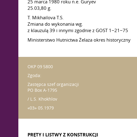
25 marca 1980 roku n.e. Guryev
25.03,80 g.
T. Mikhailova T.S.
Zmiana do wykonania wg.
z klauzulą 39 i innymi zgodnie z GOST 1−21−75
Ministerstwo Hutnictwa Żelaza okres historyczny
OKP 09 5800
Zgoda:
Zastępca szef organizacji
PO Box A-1795
/ L.S. Khokhlov
«03» 05.1979
PRĘTY I LISTWY Z KONSTRUKCJI