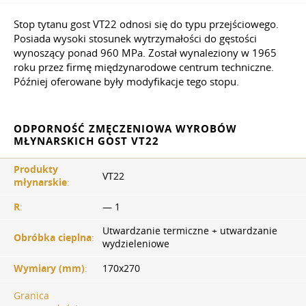
Stop tytanu gost VT22 odnosi się do typu przejściowego.
Posiada wysoki stosunek wytrzymałości do gęstości
wynoszący ponad 960 MPa. Został wynaleziony w 1965
roku przez firmę międzynarodowe centrum techniczne.
Później oferowane były modyfikacje tego stopu.
ODPORNOŚĆ ZMĘCZENIOWA WYROBÓW
MŁYNARSKICH GOST VT22
Produkty
VT22
młynarskie
:
R
:
— 1
Utwardzanie termiczne + utwardzanie
Obróbka cieplna
:
wydzieleniowe
Wymiary (mm)
:
170x270
Granica