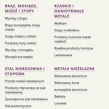
BRĄZ, MOSIĄDZ,
RZADKIE I
MIEDŹ I STOPY
OGNIOTRWAŁE
METALE
Wyroby z brązu
Wolfram
Brązy europejskie, stopy
miedzi
Stopy molibdenu
Stopy miedzi z niklem
Produkty hutnicze metali
rzadkich
Produkty huty miedzi
Rzadkie produkty hutnicze
Wyroby z mosiądzu
Lantanowce
Mosiądz europejski
STAL NIERDZEWNA I
METALE NIEŻELAZNE
STOPOWA
Walcowane aluminium
Proszki metali nieżelaznych
Walcowany dural
Produkty młynarskie ze stali
europejskie aluminium
nierdzewnej
Babbity
Żaroodporna stal nierdzewna
Lutować
Stal austenityczna