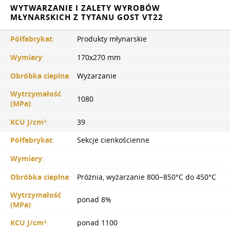
WYTWARZANIE I ZALETY WYROBÓW
MŁYNARSKICH Z TYTANU GOST VT22
Półfabrykat
:
Produkty młynarskie
Wymiary
:
170x270 mm
Obróbka cieplna
:
Wyżarzanie
Wytrzymałość
1080
(MPa)
:
KCU J/cm³
:
39
Półfabrykat
:
Sekcje cienkościenne
Wymiary
:
Obróbka cieplna
:
Próżnia, wyżarzanie 800−850°С do 450°С
Wytrzymałość
ponad 8%
(MPa)
:
KCU J/cm³
:
ponad 1100