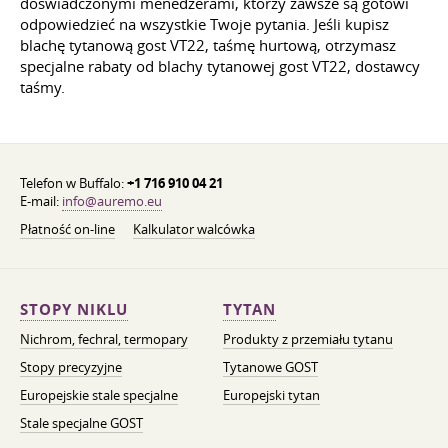
doświadczonymi menedżerami, którzy zawsze są gotowi
odpowiedzieć na wszystkie Twoje pytania. Jeśli kupisz
blachę tytanową gost VT22, taśmę hurtową, otrzymasz
specjalne rabaty od blachy tytanowej gost VT22, dostawcy
taśmy.
Telefon w Buffalo:
+1 716 910 04 21
E-mail:
info@auremo.eu
Płatność on-line
Kalkulator walcówka
STOPY NIKLU
TYTAN
Nichrom, fechral, termopary
Produkty z przemiału tytanu
Stopy precyzyjne
Tytanowe GOST
Europejskie stale specjalne
Europejski tytan
Stale specjalne GOST