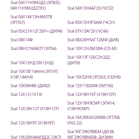
Stal 04Х11Н9М2Д2 (ЭП832;
04Х11Н9М2Д2ТЮ)
Stal 04Х13Н4АГ20 (ЧС52)
Stal 04Х14К13Н4М3ТВ
(ЭП767)
Stal 05Х15Н9Г6АМ (ЧС31)
Stal 05Х21Н12Г2БРч (ДИ94)
Stal 07Х13АГ20 (ЧС46)
Stal 08Х14Ф
Stal 08Х20Н5АГ12МФ (ДИ8)
Stal 08H21N6M2T (ЭП54)
Stal 10Х12Н3М2ФА (CD-M)
Stal 10Х13Г12БС2Н2Д2
Stal 10Х12НД (0Х12НД)
(ДИ59)
Stal 10Х18Г14АН4 (ЭП197;
Х18Г14АН4)
Stal 10Х32Н8 (ЭП263; Х32Н8)
Stal 10Х9МФБ (ДИ82)
Stal 12Х11В2МФ (ЭИ756)
Stal 12X13 (1Х13)
Stal 12X18H10T (Х18Н10Т)
Stal 12Х18Н9СМР (ЭП414;
Stal 12Х18Н12Т (Х18Н12Т)
Х18Н9СМР)
Stal 16Х20К6Н2МВФ (ЭП768;
Stal 12X18H9T (Х18Н9Т)
VNS-22)
Stal 90Г29Ю9ВБМ (ДИ38;
Stal 19Х20Н4АМ3Д2С (ЭК7)
90Г29Ю9ВМБФ; ДИ38Ф)