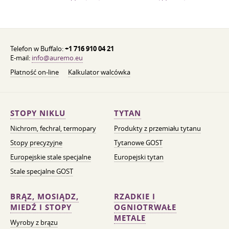
Telefon w Buffalo:
+1 716 910 04 21
E-mail:
info@auremo.eu
Płatność on-line
Kalkulator walcówka
STOPY NIKLU
TYTAN
Nichrom, fechral, termopary
Produkty z przemiału tytanu
Stopy precyzyjne
Tytanowe GOST
Europejskie stale specjalne
Europejski tytan
Stale specjalne GOST
BRĄZ, MOSIĄDZ,
RZADKIE I
MIEDŹ I STOPY
OGNIOTRWAŁE
METALE
Wyroby z brązu