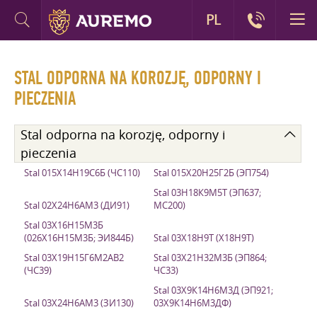
PL
STAL ODPORNA NA KOROZJĘ, ODPORNY I
PIECZENIA
Stal odporna na korozję, odporny i
pieczenia
Stal 015Х14Н19С6Б (ЧС110)
Stal 015Х20Н25Г2Б (ЭП754)
Stal 03Н18К9М5Т (ЭП637;
Stal 02Х24Н6АМ3 (ДИ91)
МС200)
Stal 03Х16Н15М3Б
(026Х16Н15М3Б; ЭИ844Б)
Stal 03Х18Н9Т (Х18Н9Т)
Stal 03Х19Н15Г6М2АВ2
Stal 03Х21Н32М3Б (ЭП864;
(ЧС39)
ЧС33)
Stal 03Х9К14Н6М3Д (ЭП921;
Stal 03Х24Н6АМ3 (ЗИ130)
03Х9К14Н6М3ДФ)