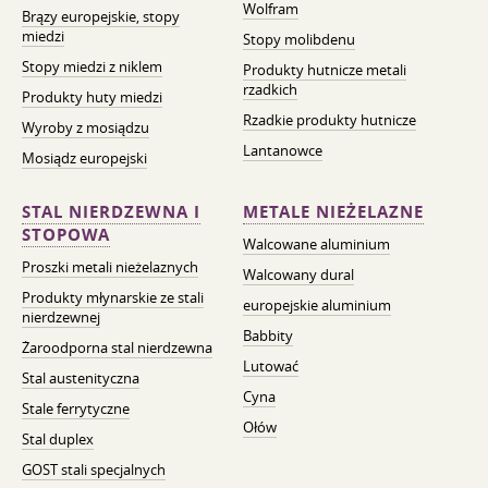
Wolfram
Brązy europejskie, stopy
miedzi
Stopy molibdenu
Stopy miedzi z niklem
Produkty hutnicze metali
rzadkich
Produkty huty miedzi
Rzadkie produkty hutnicze
Wyroby z mosiądzu
Lantanowce
Mosiądz europejski
STAL NIERDZEWNA I
METALE NIEŻELAZNE
STOPOWA
Walcowane aluminium
Proszki metali nieżelaznych
Walcowany dural
Produkty młynarskie ze stali
europejskie aluminium
nierdzewnej
Babbity
Żaroodporna stal nierdzewna
Lutować
Stal austenityczna
Cyna
Stale ferrytyczne
Ołów
Stal duplex
GOST stali specjalnych