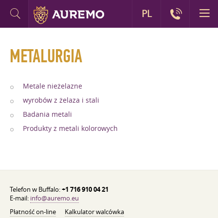
PL
METALURGIA
Metale nieżelazne
wyrobów z żelaza i stali
Badania metali
Produkty z metali kolorowych
Telefon w Buffalo:
+1 716 910 04 21
E-mail:
info@auremo.eu
Płatność on-line
Kalkulator walcówka