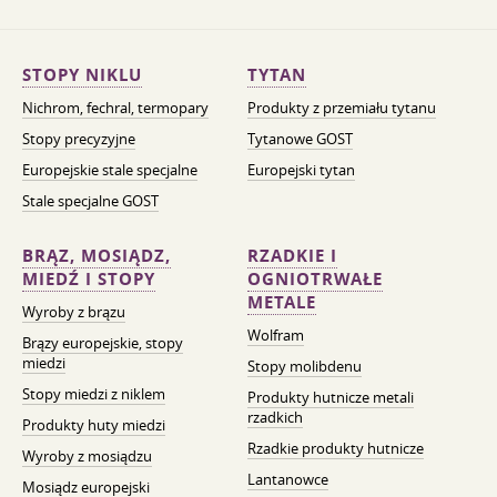
STOPY NIKLU
TYTAN
Nichrom, fechral, termopary
Produkty z przemiału tytanu
Stopy precyzyjne
Tytanowe GOST
Europejskie stale specjalne
Europejski tytan
Stale specjalne GOST
BRĄZ, MOSIĄDZ,
RZADKIE I
MIEDŹ I STOPY
OGNIOTRWAŁE
METALE
Wyroby z brązu
Wolfram
Brązy europejskie, stopy
miedzi
Stopy molibdenu
Stopy miedzi z niklem
Produkty hutnicze metali
rzadkich
Produkty huty miedzi
Rzadkie produkty hutnicze
Wyroby z mosiądzu
Lantanowce
Mosiądz europejski