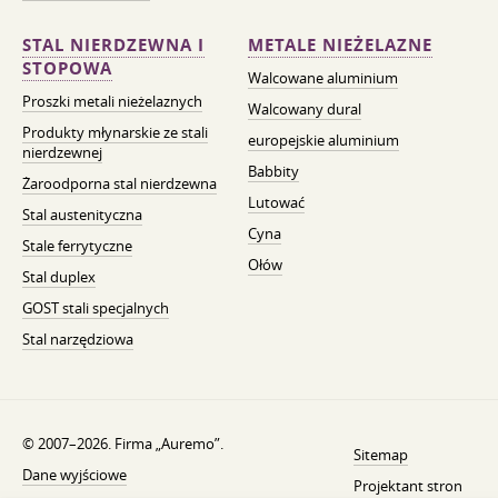
STAL NIERDZEWNA I
METALE NIEŻELAZNE
STOPOWA
Walcowane aluminium
Proszki metali nieżelaznych
Walcowany dural
Produkty młynarskie ze stali
europejskie aluminium
nierdzewnej
Babbity
Żaroodporna stal nierdzewna
Lutować
Stal austenityczna
Cyna
Stale ferrytyczne
Ołów
Stal duplex
GOST stali specjalnych
Stal narzędziowa
© 2007–2026. Firma „Auremo”.
Sitemap
Dane wyjściowe
Projektant stron