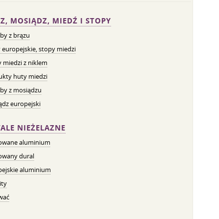
Z, MOSIĄDZ, MIEDŹ I STOPY
by z brązu
 europejskie, stopy miedzi
 miedzi z niklem
ukty huty miedzi
by z mosiądzu
dz europejski
ALE NIEŻELAZNE
owane aluminium
owany dural
pejskie aluminium
ity
wać