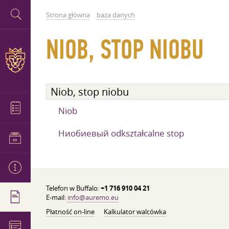
Strona główna
baza danych
NIOB, STOP NIOBU
Niob, stop niobu
Niob
Ниобиевый odkształcalne stop
Telefon w Buffalo:
+1 716 910 04 21
E-mail:
info@auremo.eu
Płatność on-line
Kalkulator walcówka