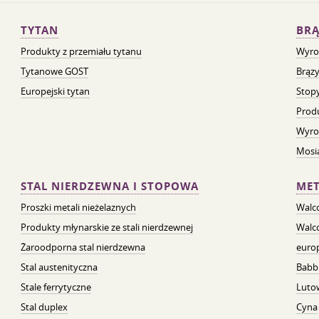
TYTAN
BRĄ
Produkty z przemiału tytanu
Wyro
Tytanowe GOST
Brązy
Europejski tytan
Stopy
Prod
Wyro
Mosią
STAL NIERDZEWNA I STOPOWA
MET
Proszki metali nieżelaznych
Walc
Produkty młynarskie ze stali nierdzewnej
Walc
Żaroodporna stal nierdzewna
euro
Stal austenityczna
Babb
Stale ferrytyczne
Luto
Stal duplex
Cyna