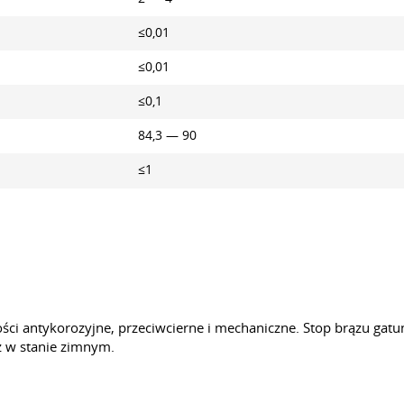
≤0,01
≤0,01
≤0,1
84,3 — 90
≤1
ści antykorozyjne, przeciwcierne i mechaniczne. Stop brązu g
eż w stanie zimnym.