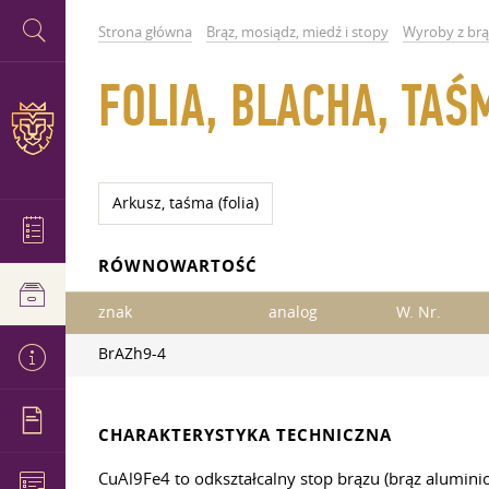
Strona główna
Brąz, mosiądz, miedź i stopy
Wyroby z br
FOLIA, BLACHA, TAŚ
Arkusz, taśma (folia)
RÓWNOWARTOŚĆ
znak
analog
W. Nr.
BrAZh9-4
CHARAKTERYSTYKA TECHNICZNA
CuAl9Fe4 to odkształcalny stop brązu (brąz alumini