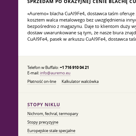
SPRZEDAM PO OKAZYJNEJ CENIE BLACHĘ CU
«Auremo» blacha CuAl9Fe4, dostawca taśm oferuje 
kosztem walca metalowego bez uwzględnienia innych
bezpośrednio z magazynu. Daje to klientom duży w
dostaw uwarunkowane są tym, że nasze biura znajd
CuAl9Fe4, pasek w arkuszu CuAl9Fe4, dostawca taś
Telefon w Buffalo:
+1 716 910 04 21
E-mail:
info@auremo.eu
Płatność on-line
Kalkulator walcówka
STOPY NIKLU
Nichrom, fechral, termopary
Stopy precyzyjne
Europejskie stale specjalne