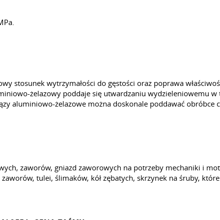
MPa.
owy stosunek wytrzymałości do gęstości oraz poprawa właściwośc
miniowo-żelazowy poddaje się utwardzaniu wydzieleniowemu w 
Brązy aluminiowo-żelazowe można doskonale poddawać obróbce c
iowych, zaworów, gniazd zaworowych na potrzeby mechaniki i mot
i zaworów, tulei, ślimaków, kół zębatych, skrzynek na śruby, k