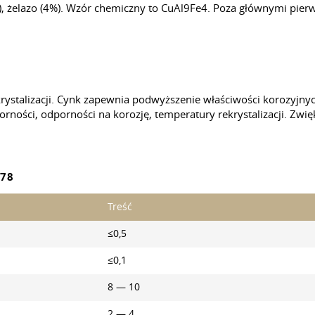
, żelazo (4%). Wzór chemiczny to CuAl9Fe4. Poza głównymi pier
krystalizacji. Cynk zapewnia podwyższenie właściwości korozyjny
ności, odporności na korozję, temperatury rekrystalizacji. Zwię
78
Treść
≤0,5
≤0,1
8 — 10
2 — 4