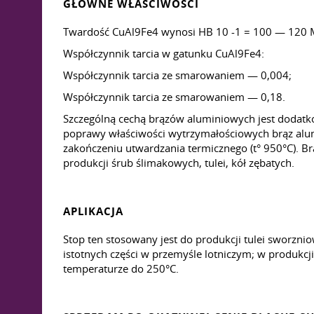
GŁÓWNE WŁAŚCIWOŚCI
Twardość CuAl9Fe4 wynosi HB 10 -1 = 100 — 120 
Współczynnik tarcia w gatunku CuAl9Fe4:
Współczynnik tarcia ze smarowaniem — 0,004;
Współczynnik tarcia ze smarowaniem — 0,18.
Szczególną cechą brązów aluminiowych jest dodatk
poprawy właściwości wytrzymałościowych brąz alu
zakończeniu utwardzania termicznego (t° 950°C). 
produkcji śrub ślimakowych, tulei, kół zębatych.
APLIKACJA
Stop ten stosowany jest do produkcji tulei sworzn
istotnych części w przemyśle lotniczym; w produkcj
temperaturze do 250°C.