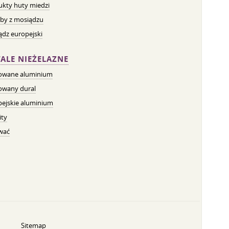
ukty huty miedzi
by z mosiądzu
dz europejski
ALE NIEŻELAZNE
owane aluminium
owany dural
pejskie aluminium
ity
wać
Sitemap