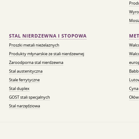
Prod
Wyro
Mosią
STAL NIERDZEWNA I STOPOWA
MET
Proszki metali nieżelaznych
Walc
Produkty młynarskie ze stali nierdzewnej
Walc
Żaroodporna stal nierdzewna
euro
Stal austenityczna
Babb
Stale ferrytyczne
Luto
Stal duplex
Cyna
GOST stali specjalnych
Ołów
Stal narzędziowa