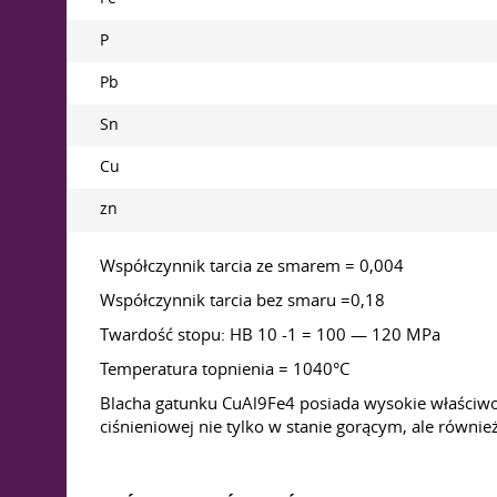
P
Pb
Sn
Cu
zn
Współczynnik tarcia ze smarem = 0,004
Współczynnik tarcia bez smaru =0,18
Twardość stopu: HB 10 -1 = 100 — 120 MPa
Temperatura topnienia = 1040°C
Blacha gatunku CuAl9Fe4 posiada wysokie właściwo
ciśnieniowej nie tylko w stanie gorącym, ale równi