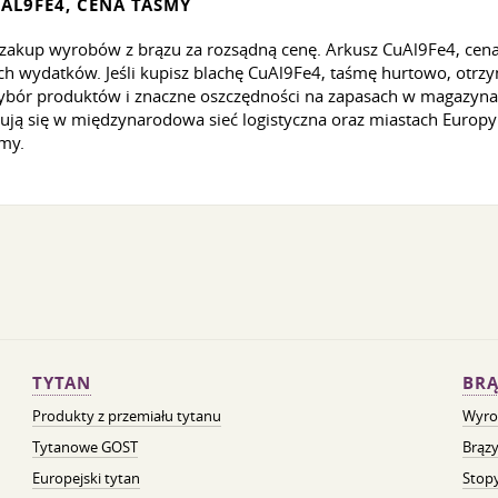
AL9FE4, CENA TAŚMY
zakup wyrobów z brązu za rozsądną cenę. Arkusz CuAl9Fe4, cena
 wydatków. Jeśli kupisz blachę CuAl9Fe4, taśmę hurtowo, otrzym
ybór produktów i znaczne oszczędności na zapasach w magazynac
ują się w międzynarodowa sieć logistyczna oraz miastach Europ
my.
TYTAN
BRĄ
Produkty z przemiału tytanu
Wyro
Tytanowe GOST
Brązy
Europejski tytan
Stopy