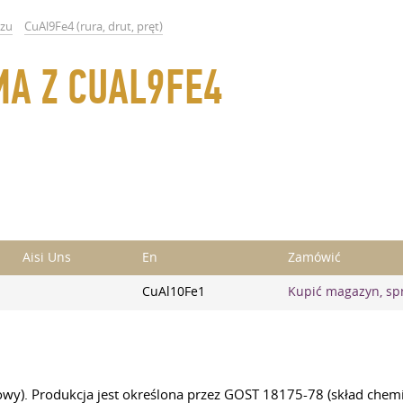
ązu
CuAl9Fe4 (rura, drut, pręt)
MA Z CUAL9FE4
Aisi Uns
En
Zamówić
CuAl10Fe1
Kupić magazyn, sp
owy). Produkcja jest określona przez GOST 18175-78 (skład chem