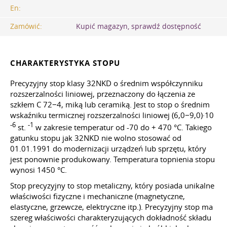
En:
Zamówić:
Kupić magazyn, sprawdź dostępność
CHARAKTERYSTYKA STOPU
Precyzyjny stop klasy 32NKD o średnim współczynniku
rozszerzalności liniowej, przeznaczony do łączenia ze
szkłem С 72−4, miką lub ceramiką. Jest to stop o średnim
wskaźniku termicznej rozszerzalności liniowej (6,0−9,0)·10
-6
-1
st.
w zakresie temperatur od -70 do + 470 °C. Takiego
gatunku stopu jak 32NKD nie wolno stosować od
01.01.1991
do modernizacji urządzeń lub sprzętu, który
jest ponownie produkowany. Temperatura topnienia stopu
wynosi 1450 °C.
Stop precyzyjny to stop metaliczny, który posiada unikalne
właściwości fizyczne i mechaniczne (magnetyczne,
elastyczne, grzewcze, elektryczne itp.). Precyzyjny stop ma
szereg właściwości charakteryzujących dokładność składu