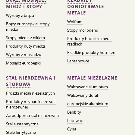
BRĄZ, MOSIĄDZ,
RZADKIE I
MIEDŹ I STOPY
OGNIOTRWAŁE
METALE
Wyroby z brązu
Wolfram
Brązy europejskie, stopy
miedzi
Stopy molibdenu
Stopy miedzi z niklem
Produkty hutnicze metali
rzadkich
Produkty huty miedzi
Rzadkie produkty hutnicze
Wyroby z mosiądzu
Lantanowce
Mosiądz europejski
STAL NIERDZEWNA I
METALE NIEŻELAZNE
STOPOWA
Walcowane aluminium
Proszki metali nieżelaznych
Walcowany dural
Produkty młynarskie ze stali
europejskie aluminium
nierdzewnej
Babbity
Żaroodporna stal nierdzewna
Lutować
Stal austenityczna
Cyna
Stale ferrytyczne