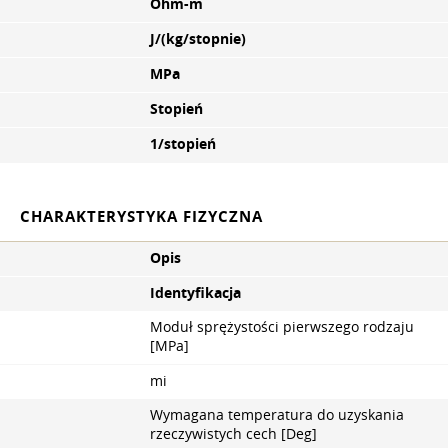
Ohm-m
J/(kg/stopnie)
MPa
Stopień
1/stopień
CHARAKTERYSTYKA FIZYCZNA
Opis
Identyfikacja
Moduł sprężystości pierwszego rodzaju
[MPa]
mi
Wymagana temperatura do uzyskania
rzeczywistych cech [Deg]