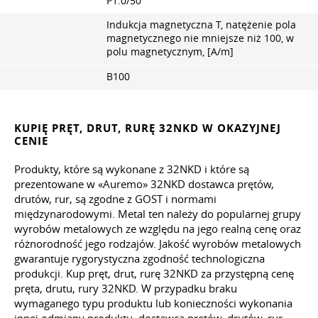
P1.0/50
Indukcja magnetyczna T, natężenie pola
magnetycznego nie mniejsze niż 100, w
polu magnetycznym, [A/m]
B100
KUPIĘ PRĘT, DRUT, RURĘ 32NKD W OKAZYJNEJ
CENIE
Produkty, które są wykonane z 32NKD i które są
prezentowane w «Auremo» 32NKD dostawca prętów,
drutów, rur, są zgodne z GOST i normami
międzynarodowymi. Metal ten należy do popularnej grupy
wyrobów metalowych ze względu na jego realną cenę oraz
różnorodność jego rodzajów. Jakość wyrobów metalowych
gwarantuje rygorystyczna zgodność technologiczna
produkcji. Kup pręt, drut, rurę 32NKD za przystępną cenę
pręta, drutu, rury 32NKD. W przypadku braku
wymaganego typu produktu lub konieczności wykonania
innej odmiany produktu, dostawca prętów, drutów, rur