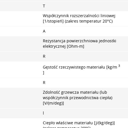
T
Współczynnik rozszerzalności liniowej
[1/stopień] (zakres temperatur 20°С)
A
Rezystancja powierzchniowa jednostki
elektrycznej [Ohm-m]
R
3
Gęstość rzeczywistego materiału [kg/m
]
R
Zdolność grzewcza materiału (lub
współczynnik przewodnictwa ciepła)
[V/(m/deg)]
l
Ciepło właściwe materiału [J/(kg/deg)]