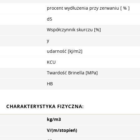
procent wydłużenia przy zerwaniu [ % ]
d5
Współczynnik skurczu [%]
y
udarność [kJ/m2]
KCU
Twardość Brinella [MPa]
HB
CHARAKTERYSTYKA FIZYCZNA:
kg/m3
V/(m/stopień)