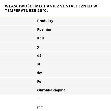
WŁAŚCIWOŚCI MECHANICZNE STALI 32NKD W
TEMPERATURZE 20°C.
Produkty
Rozmiar
KCU
y
d5
st
św
Fe
Obróbka cieplna
-
mm