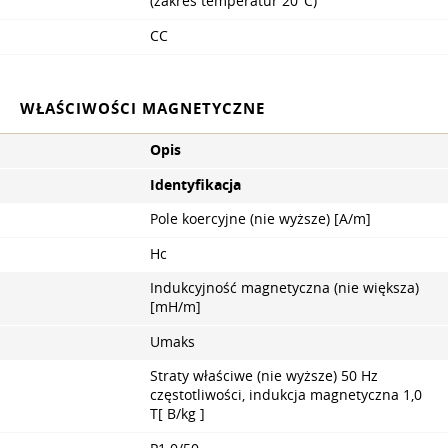
(zakres temperatur 20°С)
CC
WŁAŚCIWOŚCI MAGNETYCZNE
Opis
Identyfikacja
Pole koercyjne (nie wyższe) [A/m]
Hc
Indukcyjność magnetyczna (nie większa)
[mH/m]
Umaks
Straty właściwe (nie wyższe) 50 Hz
częstotliwości, indukcja magnetyczna 1,0
Т[ B/kg ]