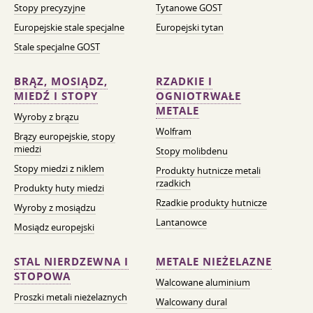
Stopy precyzyjne
Tytanowe GOST
Europejskie stale specjalne
Europejski tytan
Stale specjalne GOST
BRĄZ, MOSIĄDZ,
RZADKIE I
MIEDŹ I STOPY
OGNIOTRWAŁE
METALE
Wyroby z brązu
Wolfram
Brązy europejskie, stopy
miedzi
Stopy molibdenu
Stopy miedzi z niklem
Produkty hutnicze metali
rzadkich
Produkty huty miedzi
Rzadkie produkty hutnicze
Wyroby z mosiądzu
Lantanowce
Mosiądz europejski
STAL NIERDZEWNA I
METALE NIEŻELAZNE
STOPOWA
Walcowane aluminium
Proszki metali nieżelaznych
Walcowany dural