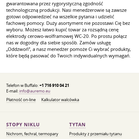
gwarantowana przez rygorystyczną zgodność
technologiczną produkcji. Nasi menedżerowie są zawsze
gotowi odpowiedzieć na wszelkie pytania i udzielić
fachowej pomocy. Duży asortyment nie pozostawi Cię bez
wyboru. Możesz łatwo kupić towar za rozsądną cenę
elektrody cerowo-wolframowej WC-20. Po prostu połącz
nas w dogodny dla siebie sposób. Zamów usługę
„Oddzwoń”, a nasz menedżer pomoże Ci wybrać produkty,
które będą pasować do Twoich indywidualnych wymagań.
Telefon w Buffalo:
+1 716 910 04 21
E-mail:
info@auremo.eu
Płatność on-line
Kalkulator walcówka
STOPY NIKLU
TYTAN
Nichrom, fechral, termopary
Produkty z przemiału tytanu