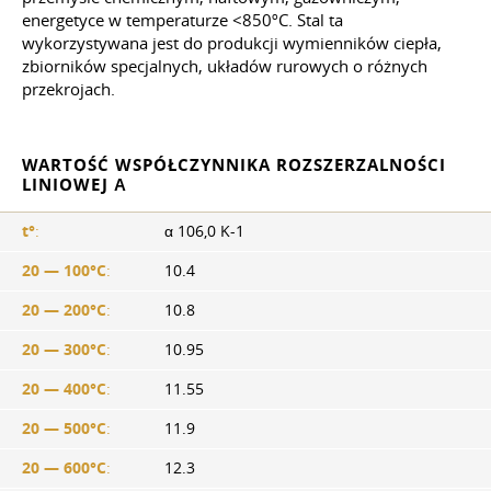
energetyce w temperaturze <850ºС. Stal ta
wykorzystywana jest do produkcji wymienników ciepła,
zbiorników specjalnych, układów rurowych o różnych
przekrojach.
WARTOŚĆ WSPÓŁCZYNNIKA ROZSZERZALNOŚCI
LINIOWEJ Α
t°
:
α 106,0 K-1
20 — 100°C
:
10.4
20 — 200°C
:
10.8
20 — 300°C
:
10.95
20 — 400°C
:
11.55
20 — 500°C
:
11.9
20 — 600°C
:
12.3