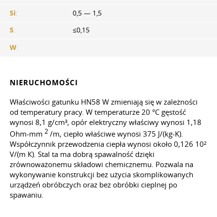
Si
:
0,5 — 1,5
S
:
≤0,15
W
:
NIERUCHOMOŚCI
Właściwości gatunku HN58 W zmieniają się w zależności
od temperatury pracy. W temperaturze 20 °C gęstość
wynosi 8,1 g/cm³, opór elektryczny właściwy wynosi 1,18
2
Ohm-mm
/m, ciepło właściwe wynosi 375 J/(kg-K).
Współczynnik przewodzenia ciepła wynosi około 0,126 10²
V/(m К). Stal ta ma dobrą spawalność dzięki
zrównoważonemu składowi chemicznemu. Pozwala na
wykonywanie konstrukcji bez użycia skomplikowanych
urządzeń obróbczych oraz bez obróbki cieplnej po
spawaniu.