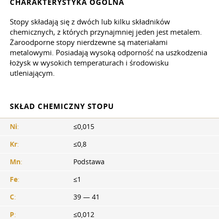
CHARAKTERYSTYKA OGÓLNA
Stopy składają się z dwóch lub kilku składników
chemicznych, z których przynajmniej jeden jest metalem.
Żaroodporne stopy nierdzewne są materiałami
metalowymi. Posiadają wysoką odporność na uszkodzenia
łożysk w wysokich temperaturach i środowisku
utleniającym.
SKŁAD CHEMICZNY STOPU
Ni
:
≤0,015
Kr
:
≤0,8
Mn
:
Podstawa
Fe
:
≤1
C
:
39 — 41
P
:
≤0,012