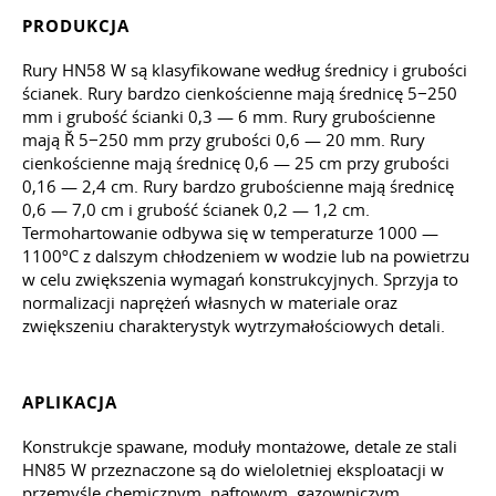
PRODUKCJA
Rury HN58 W są klasyfikowane według średnicy i grubości
ścianek. Rury bardzo cienkościenne mają średnicę 5−250
mm i grubość ścianki 0,3 — 6 mm. Rury grubościenne
mają Ř 5−250 mm przy grubości 0,6 — 20 mm. Rury
cienkościenne mają średnicę 0,6 — 25 cm przy grubości
0,16 — 2,4 cm. Rury bardzo grubościenne mają średnicę
0,6 — 7,0 cm i grubość ścianek 0,2 — 1,2 cm.
Termohartowanie odbywa się w temperaturze 1000 —
1100ºС z dalszym chłodzeniem w wodzie lub na powietrzu
w celu zwiększenia wymagań konstrukcyjnych. Sprzyja to
normalizacji naprężeń własnych w materiale oraz
zwiększeniu charakterystyk wytrzymałościowych detali.
APLIKACJA
Konstrukcje spawane, moduły montażowe, detale ze stali
HN85 W przeznaczone są do wieloletniej eksploatacji w
przemyśle chemicznym, naftowym, gazowniczym,