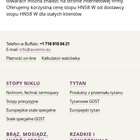
towarach można znaleźć na stronie internetowej firmy.
Oferujemy korzystną cenę stopu HN58 W od dostawcy
stopu HN58 W dla stałych klientów.
Telefon w Buffalo:
+1 716 910 04 21
E-mail:
info@auremo.eu
Płatność on-line
Kalkulator walcówka
STOPY NIKLU
TYTAN
Nichrom, fechral, termopary
Produkty z przemiału tytanu
Stopy precyzyjne
Tytanowe GOST
Europejskie stale specjalne
Europejski tytan
Stale specjalne GOST
BRĄZ, MOSIĄDZ,
RZADKIE I