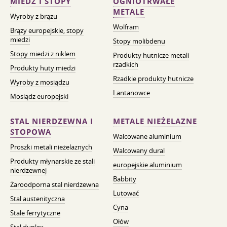
MIEDŹ I STOPY
OGNIOTRWAŁE
METALE
Wyroby z brązu
Wolfram
Brązy europejskie, stopy
miedzi
Stopy molibdenu
Stopy miedzi z niklem
Produkty hutnicze metali
rzadkich
Produkty huty miedzi
Rzadkie produkty hutnicze
Wyroby z mosiądzu
Lantanowce
Mosiądz europejski
STAL NIERDZEWNA I
METALE NIEŻELAZNE
STOPOWA
Walcowane aluminium
Proszki metali nieżelaznych
Walcowany dural
Produkty młynarskie ze stali
europejskie aluminium
nierdzewnej
Babbity
Żaroodporna stal nierdzewna
Lutować
Stal austenityczna
Cyna
Stale ferrytyczne
Ołów