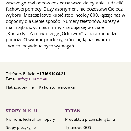
zawsze gotowi odpowiedzieć na wszelkie pytania i udzielić
fachowej pomocy. Duży asortyment nie pozostawi Cię bez
wyboru. Możesz łatwo kupić stop Incoloy 800, łącząc nas w
dogodny dla Ciebie sposób. Numery telefonów, adresy e-
mail najbliższych biur firmy znajdują się w dziale
„Kontakty”. Zamów usługę „Oddzwoń”, a nasz menedżer
pomoże Ci wybrać produkty, które będą pasować do
Twoich indywidualnych wymagań.
Telefon w Buffalo:
+1 716 910 04 21
E-mail:
info@auremo.eu
Płatność on-line
Kalkulator walcówka
STOPY NIKLU
TYTAN
Nichrom, fechral, termopary
Produkty z przemiału tytanu
Stopy precyzyjne
Tytanowe GOST