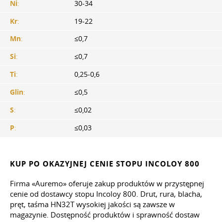
Ni
:
30-34
Kr
:
19-22
Mn
:
≤0,7
Si
:
≤0,7
Ti
:
0,25-0,6
Glin
:
≤0,5
S
:
≤0,02
P
:
≤0,03
KUP PO OKAZYJNEJ CENIE STOPU INCOLOY 800
Firma «Auremo» oferuje zakup produktów w przystępnej
cenie od dostawcy stopu Incoloy 800. Drut, rura, blacha,
pręt, taśma HN32T wysokiej jakości są zawsze w
magazynie. Dostępność produktów i sprawność dostaw