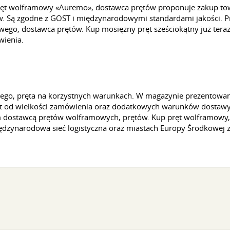
Pręt wolframowy «Auremo», dostawca prętów proponuje zakup t
w. Są zgodne z GOST i międzynarodowymi standardami jakości. P
wego, dostawca prętów. Kup mosiężny pręt sześciokątny już teraz
wienia.
go, pręta na korzystnych warunkach. W magazynie prezentowana
st od wielkości zamówienia oraz dodatkowych warunków dostawy.
dostawcą prętów wolframowych, prętów. Kup pręt wolframowy, pr
iędzynarodowa sieć logistyczna oraz miastach Europy Środkowej