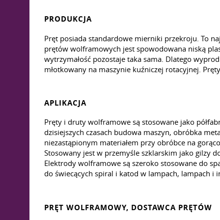
PRODUKCJA
Pręt posiada standardowe mierniki przekroju. To 
prętów wolframowych jest spowodowana niską plast
wytrzymałość pozostaje taka sama. Dlatego wyprod
młotkowany na maszynie kuźniczej rotacyjnej. Prę
APLIKACJA
Pręty i druty wolframowe są stosowane jako półfab
dzisiejszych czasach budowa maszyn, obróbka metal
niezastąpionym materiałem przy obróbce na gorąco m
Stosowany jest w przemyśle szklarskim jako gilzy do
Elektrody wolframowe są szeroko stosowane do spa
do świecących spiral i katod w lampach, lampach i
PRĘT WOLFRAMOWY, DOSTAWCA PRĘTÓW