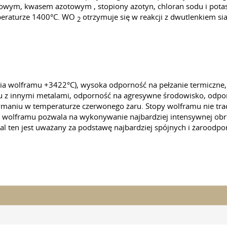
owym, kwasem azotowym , stopiony azotyn, chloran sodu i potasu
mperaturze 1400°C. WO
otrzymuje się w reakcji z dwutlenkiem si
2
ia wolframu +3422°C), wysoka odporność na pełzanie termiczne,
u z innymi metalami, odporność na agresywne środowisko, odpor
zymaniu w temperaturze czerwonego żaru. Stopy wolframu nie tra
 wolframu pozwala na wykonywanie najbardziej intensywnej obrób
tal ten jest uważany za podstawę najbardziej spójnych i żaroodp