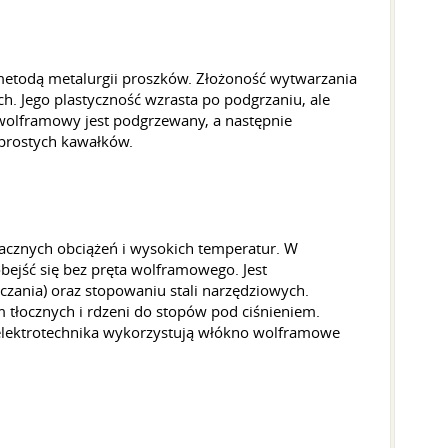
metodą metalurgii proszków. Złożoność wytwarzania
 Jego plastyczność wzrasta po podgrzaniu, ale
wolframowy jest podgrzewany, a następnie
 prostych kawałków.
nacznych obciążeń i wysokich temperatur. W
ejść się bez pręta wolframowego. Jest
czania) oraz stopowaniu stali narzędziowych.
m tłocznych i rdzeni do stopów pod ciśnieniem.
 elektrotechnika wykorzystują włókno wolframowe