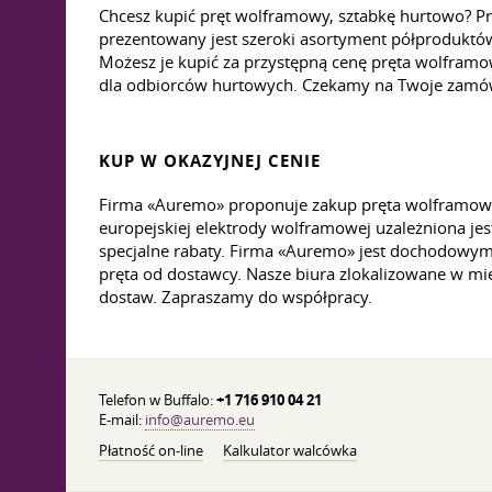
Chcesz kupić pręt wolframowy, sztabkę hurtowo? 
prezentowany jest szeroki asortyment półproduktó
Możesz je kupić za przystępną cenę pręta wolframo
dla odbiorców hurtowych. Czekamy na Twoje zamó
KUP W OKAZYJNEJ CENIE
Firma «Auremo» proponuje zakup pręta wolframowe
europejskiej elektrody wolframowej uzależniona je
specjalne rabaty. Firma «Auremo» jest dochodowym 
pręta od dostawcy. Nasze biura zlokalizowane w m
dostaw. Zapraszamy do współpracy.
Telefon w Buffalo:
+1 716 910 04 21
E-mail:
info@auremo.eu
Płatność on-line
Kalkulator walcówka