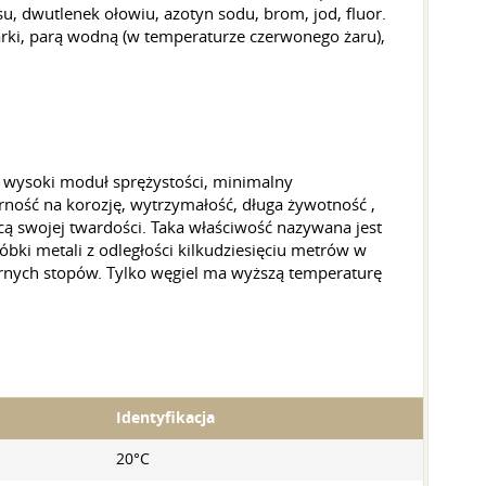
, dwutlenek ołowiu, azotyn sodu, brom, jod, fluor.
arki, parą wodną (w temperaturze czerwonego żaru),
 wysoki moduł sprężystości, minimalny
ność na korozję, wytrzymałość, długa żywotność ,
cą swojej twardości. Taka właściwość nazywana jest
ki metali z odległości kilkudziesięciu metrów w
ornych stopów. Tylko węgiel ma wyższą temperaturę
Identyfikacja
20°C