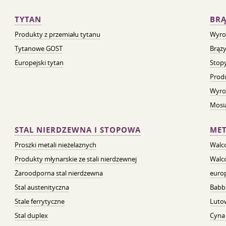
TYTAN
BRĄ
Produkty z przemiału tytanu
Wyro
Tytanowe GOST
Brązy
Europejski tytan
Stopy
Prod
Wyro
Mosią
STAL NIERDZEWNA I STOPOWA
MET
Proszki metali nieżelaznych
Walc
Produkty młynarskie ze stali nierdzewnej
Walc
Żaroodporna stal nierdzewna
euro
Stal austenityczna
Babb
Stale ferrytyczne
Luto
Stal duplex
Cyna