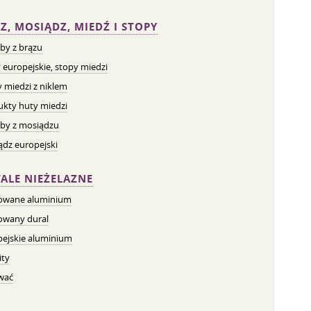
Z, MOSIĄDZ, MIEDŹ I STOPY
by z brązu
 europejskie, stopy miedzi
 miedzi z niklem
ukty huty miedzi
by z mosiądzu
dz europejski
ALE NIEŻELAZNE
owane aluminium
owany dural
pejskie aluminium
ity
wać