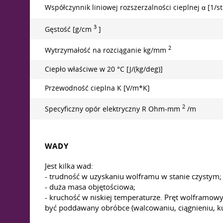
Współczynnik liniowej rozszerzalności cieplnej α [1/s
3
Gęstość [g/cm
]
2
Wytrzymałość na rozciąganie kg/mm
Ciepło właściwe w 20 °C [J/(kg/deg)]
Przewodność cieplna K [V/m*K]
2
Specyficzny opór elektryczny R Ohm-mm
/m
WADY
Jest kilka wad:
- trudność w uzyskaniu wolframu w stanie czystym;
- duża masa objętościowa;
- kruchość w niskiej temperaturze. Pręt wolframow
być poddawany obróbce (walcowaniu, ciągnieniu, ku