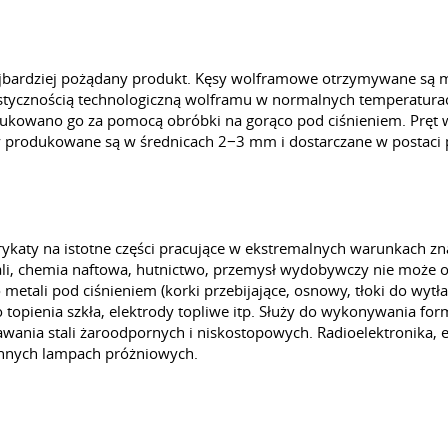
najbardziej pożądany produkt. Kęsy wolframowe otrzymywane są 
ycznością technologiczną wolframu w normalnych temperaturach.
ukowano go za pomocą obróbki na gorąco pod ciśnieniem. Pręt 
ty produkowane są w średnicach 2−3 mm i dostarczane w postaci
rykaty na istotne części pracujące w ekstremalnych warunkach z
i, chemia naftowa, hutnictwo, przemysł wydobywczy nie może ob
etali pod ciśnieniem (korki przebijające, osnowy, tłoki do wytła
 topienia szkła, elektrody topliwe itp. Służy do wykonywania for
wania stali żaroodpornych i niskostopowych. Radioelektronika,
 innych lampach próżniowych.