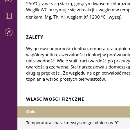
250°C), z wrzącą siarką, gorącym kwasem chlorazot
Węglik WC otrzymuje się w reakcji z węglem w te
tlenkami Mg, Th, Al, węglem (t° 1200 °C i wyżej).
ZALETY
Wyjątkowa odporność cieplna (temperatura topnien
współczynnik rozszerzalności cieplnej w porównani
niezawodność. Wiele stali traci twardość po przetr
twardością czerwoną. Stal narzędziowa z domieszką
drugiej prędkości. Ze względu na ogniotrwałość me
topnienia wśród prostych pierwiastków.
WŁAŚCIWOŚCI FIZYCZNE
Opis
Temperatura charakterystycznego odbioru w °С