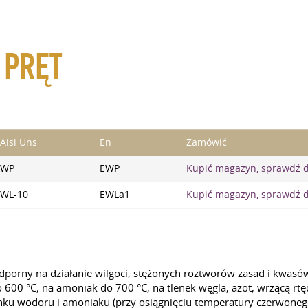
 PRĘT
Aisi Uns
En
Zamówić
WP
EWP
Kupić magazyn, sprawdź 
WL-10
EWLa1
Kupić magazyn, sprawdź 
orny na działanie wilgoci, stężonych roztworów zasad i kwasów.
 600 °C; na amoniak do 700 °C; na tlenek węgla, azot, wrzącą r
ku wodoru i amoniaku (przy osiągnięciu temperatury czerwonego