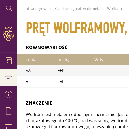
Strona główna
Rzadkie i ogniotrwałe metale
Wolfram
PRĘT WOLFRAMOWY,
RÓWNOWARTOŚĆ
znak
analog
W. Nr.
VA
EEP
VL
EVL
ZNACZENIE
Wolfram jest metalem odpornym chemicznie. Jest odp
chlorazotowego do 400 °C; na kwas solny, wodór do
azotowego i fluorowodorowego, mieszaniną nadtlen