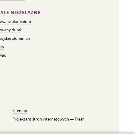
ALE NIEŻELAZNE
owane aluminium
owany dural
pejskie aluminium
ity
wać
Sitemap
Projektant stron internetowych —
Fresh