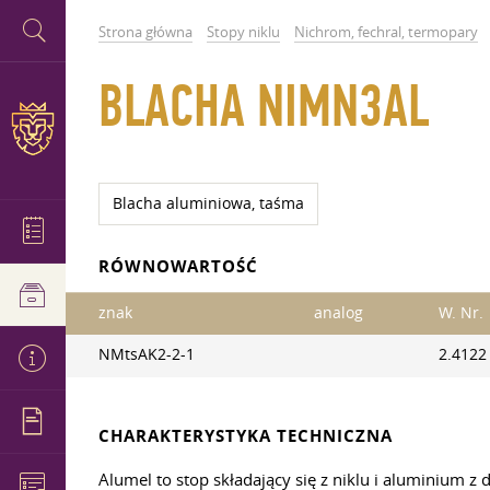
Strona główna
Stopy niklu
Nichrom, fechral, termopary
BLACHA NIMN3AL
Blacha aluminiowa, taśma
RÓWNOWARTOŚĆ
znak
analog
W. Nr.
NMtsAK2-2-1
2.4122
CHARAKTERYSTYKA TECHNICZNA
Alumel to stop składający się z niklu i aluminium 