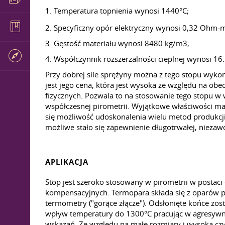
1. Temperatura topnienia wynosi 1440°C;
2. Specyficzny opór elektryczny wynosi 0,32 Ohm
3. Gęstość materiału wynosi 8480 kg/m3;
4. Współczynnik rozszerzalności cieplnej wynosi 1
Przy dobrej sile sprężyny można z tego stopu wyk
jest jego cena, która jest wysoka ze względu na ob
fizycznych. Pozwala to na stosowanie tego stopu 
współczesnej pirometrii. Wyjątkowe właściwości 
się możliwość udoskonalenia wielu metod produkcji
możliwe stało się zapewnienie długotrwałej, niezawo
APLIKACJA
Stop jest szeroko stosowany w pirometrii w postac
kompensacyjnych. Termopara składa się z oparów p
termometry ("gorące złącze"). Odsłonięte końce zos
wpływ temperatury do 1300°C pracując w agresywn
wskazań. Ze względu na małe rozmiary i wysoką cz