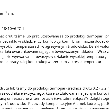
2
-mm
/m;
6…18•10−6 °C-1.
onać drut, taśmę lub pręt. Stosowane są do produkcji termopar
ecność niklu w składzie. Cyrkon lub cyrkon + brom można dodać 
w wysokich temperaturach w agresywnym środowisku. Dzięki wal
materiału uwarunkowane są jego zrównoważonym składem. Wraz z
, gdzie wytwarzaniu towarzyszy działanie wysokiej temperatury 
dnej pracy całej konstrukcji w szerokim zakresie temperatur.
i drutu lub taśmy do produkcji termopar (średnica drutu 0,2 - 3
rzewodnika elektrycznego, które są zlutowane na jednym końcu
taną umieszczone w termostacie (tzw. „zimne złącze”). Dzięki st
ym środowisku. Przewody kompensacyjne Alumel, które są podłą
ytelność przetworniki alumelowo-chromowe znajdują zastosowan