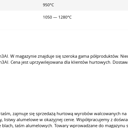
950°C
1050 — 1280°C
3Al. W magazynie znajduje się szeroka gama półproduktów. Nie
n3Al. Cena jest uprzywilejowana dla klientów hurtowych. Dosta
taśm, zajmuje się sprzedażą hurtową wyrobów walcowanych na 
y, listwy alumelowe w okazyjnej cenie. Współpracujemy z dośw
 blach, taśm alumelowych. Towary wprowadzane do magazynu są