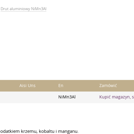
Drut aluminiowy NiMn3Al
Aisi Uns
En
Zamówić
NiMn3Al
Kupić magazyn, 
z dodatkiem krzemu, kobaltu i manganu.