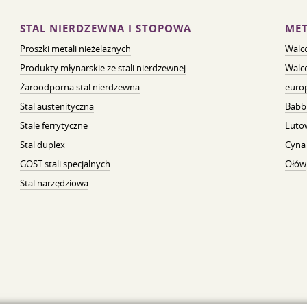
STAL NIERDZEWNA I STOPOWA
MET
Proszki metali nieżelaznych
Walc
Produkty młynarskie ze stali nierdzewnej
Walc
Żaroodporna stal nierdzewna
euro
Stal austenityczna
Babb
Stale ferrytyczne
Luto
Stal duplex
Cyna
GOST stali specjalnych
Ołów
Stal narzędziowa