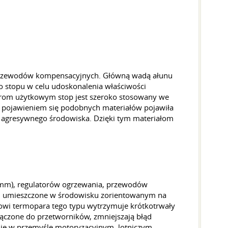
 i przewodów kompensacyjnych. Główną wadą ałunu
do stopu w celu udoskonalenia właściwości
orom użytkowym stop jest szeroko stosowany we
 pojawieniem się podobnych materiałów pojawiła
i agresywnego środowiska. Dzięki tym materiałom
,2 mm), regulatorów ogrzewania, przewodów
 i umieszczone w środowisku zorientowanym na
opowi termopara tego typu wytrzymuje krótkotrwały
czone do przetworników, zmniejszają błąd
ie w przemyśle motoryzacyjnym, lotniczym,