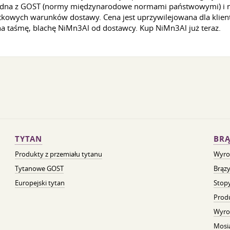
 zgodna z GOST (normy międzynarodowe normami państwowymi) 
atkowych warunków dostawy. Cena jest uprzywilejowana dla klie
 taśmę, blachę NiMn3Al od dostawcy. Kup NiMn3Al już teraz.
TYTAN
BRĄ
Produkty z przemiału tytanu
Wyro
Tytanowe GOST
Brązy
Europejski tytan
Stopy
Prod
Wyro
Mosią