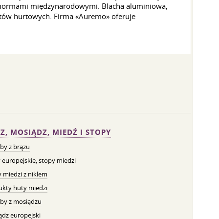
i normami międzynarodowymi. Blacha aluminiowa,
ntów hurtowych. Firma «Auremo» oferuje
Z, MOSIĄDZ, MIEDŹ I STOPY
by z brązu
 europejskie, stopy miedzi
 miedzi z niklem
ukty huty miedzi
by z mosiądzu
dz europejski