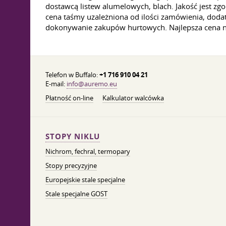
dostawcą listew alumelowych, blach. Jakość jest
cena taśmy uzależniona od ilości zamówienia, dod
dokonywanie zakupów hurtowych. Najlepsza cena na
Telefon w Buffalo:
+1 716 910 04 21
E-mail:
info@auremo.eu
Płatność on-line
Kalkulator walcówka
STOPY NIKLU
Nichrom, fechral, termopary
Stopy precyzyjne
Europejskie stale specjalne
Stale specjalne GOST