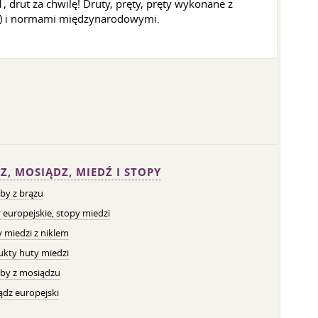
rut za chwilę! Druty, pręty, pręty wykonane z
i) i normami międzynarodowymi.
Z, MOSIĄDZ, MIEDŹ I STOPY
by z brązu
 europejskie, stopy miedzi
 miedzi z niklem
ukty huty miedzi
by z mosiądzu
dz europejski