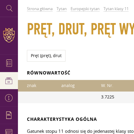
Strona główna
Tytan
Europejski tytan
Tytan klasy 11
PRĘT, DRUT, PRĘT W
Pręt (pręt), drut
RÓWNOWARTOŚĆ
znak
analog
W. Nr.
3.7225
CHARAKTERYSTYKA OGÓLNA
Gatunek stopu 11 odnosi się do jedenastej klasy s