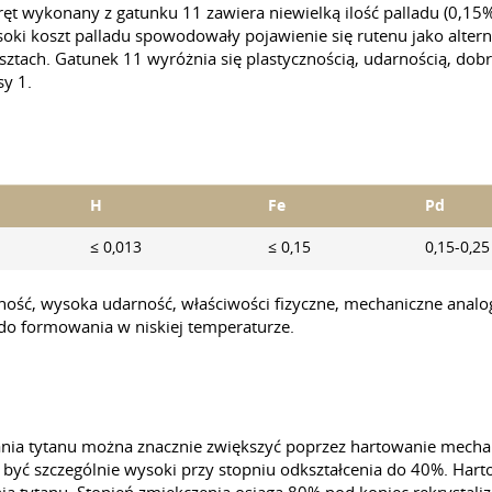
ęt wykonany z gatunku 11 zawiera niewielką ilość palladu (0,15
ysoki koszt palladu spowodowały pojawienie się rutenu jako alte
osztach. Gatunek 11 wyróżnia się plastycznością, udarnością, do
sy 1.
H
Fe
Pd
≤ 0,013
≤ 0,15
0,15-0,25
ość, wysoka udarność, właściwości fizyczne, mechaniczne analog
 do formowania w niskiej temperaturze.
a tytanu można znacznie zwiększyć poprzez hartowanie mechani
 być szczególnie wysoki przy stopniu odkształcenia do 40%. Har