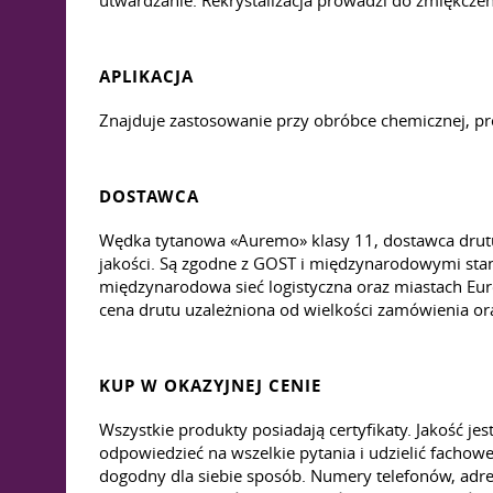
utwardzanie. Rekrystalizacja prowadzi do zmiękczeni
APLIKACJA
Znajduje zastosowanie przy obróbce chemicznej, pro
DOSTAWCA
Wędka tytanowa «Auremo» klasy 11, dostawca drutu
jakości. Są zgodne z GOST i międzynarodowymi sta
międzynarodowa sieć logistyczna oraz miastach Eur
cena drutu uzależniona od wielkości zamówienia or
KUP W OKAZYJNEJ CENIE
Wszystkie produkty posiadają certyfikaty. Jakość 
odpowiedzieć na wszelkie pytania i udzielić fachow
dogodny dla siebie sposób. Numery telefonów, adre