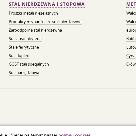
STAL NIERDZEWNA I STOPOWA
MET
Proszki metali nieżelaznych
Walc
Produkty młynarskie ze stali nierdzewnej
Walc
Żaroodporna stal nierdzewna
euro
Stal austenityczna
Babb
Stale ferrytyczne
Luto
Stal duplex
Cyna
GOST stali specjalnych
Ołów
Stal narzędziowa
okie. Więcej na temat naszej
polityki cookies
.