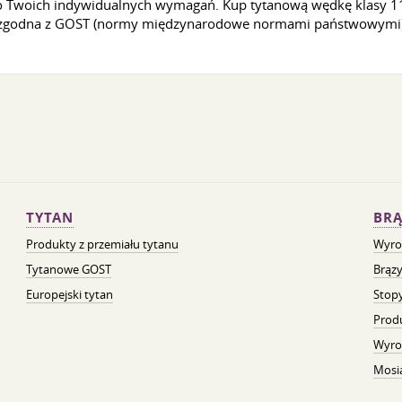
 Twoich indywidualnych wymagań. Kup tytanową wędkę klasy 11, d
jest zgodna z GOST (normy międzynarodowe normami państwowym
TYTAN
BRĄ
Produkty z przemiału tytanu
Wyro
Tytanowe GOST
Brązy
Europejski tytan
Stopy
Prod
Wyro
Mosią