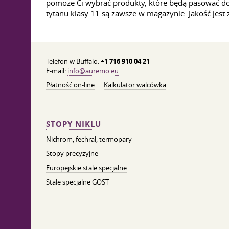
pomoże Ci wybrać produkty, które będą pasować do
tytanu klasy 11 są zawsze w magazynie. Jakość 
Telefon w Buffalo:
+1 716 910 04 21
E-mail:
info@auremo.eu
Płatność on-line
Kalkulator walcówka
STOPY NIKLU
Nichrom, fechral, termopary
Stopy precyzyjne
Europejskie stale specjalne
Stale specjalne GOST