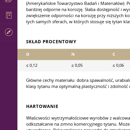
(Amerykańskie Towarzystwo Badań i Materiałów). Pr
bardziej odporne na korozję. Słaba dostępność i w
zwiększenie odporności na korozję przy niższych k
tych samych sferach, w których stosuje się tytan kla
SKŁAD PROCENTOWY
O
N
C
≤ 0,12
≤ 0,05
≤ 0,06
Główne cechy materiału: dobra spawalność, urabialn
klasy tytanu ma optymalną plastyczność i zdolność
HARTOWANIE
Właściwości wytrzymałościowe wyrobów z walcowani
odkształcanie na zimno komercyjnego tytanu. Może