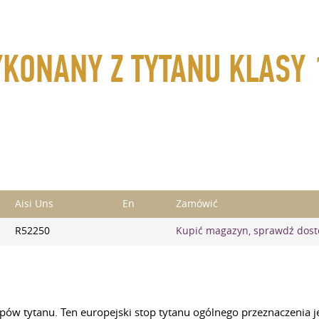
YKONANY Z TYTANU KLASY 
Aisi Uns
En
Zamówić
R52250
Kupić magazyn, sprawdź dos
topów tytanu. Ten europejski stop tytanu ogólnego przeznaczen