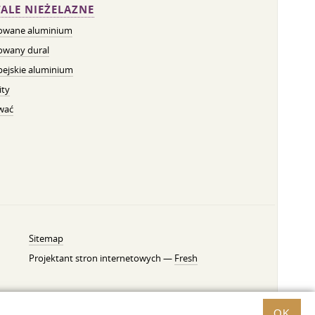
ALE NIEŻELAZNE
owane aluminium
owany dural
pejskie aluminium
ity
wać
Sitemap
Projektant stron internetowych —
Fresh
OK