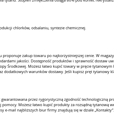
a tytanu. Stopień zmiękczenia osiąga 80% pod koniec rekrystaliza
dukcji chlorków, odsalaniu, syntezie chemicznej.
 proponuje zakup towaru po najkorzystniejszej cenie. W magazy
ndardami jakości. Dostępność produktów i sprawność dostaw uwar
opy Środkowej. Możesz łatwo kupić towary w pręcie tytanowym kl
az dodatkowych warunków dostawy. Jeśli kupisz pręt tytanowy kla
jest gwarantowana przez rygorystyczną zgodność technologiczną p
ej pomocy. Możesz łatwo kupić produkty za rozsądną tytanową wę
sy e-mail najbliższych biur firmy znajdują się w dziale „Kontak