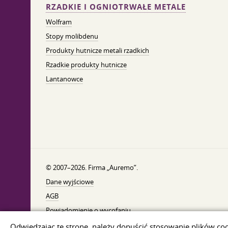
RZADKIE I OGNIOTRWAŁE METALE
Wolfram
Stopy molibdenu
Produkty hutnicze metali rzadkich
Rzadkie produkty hutnicze
Lantanowce
© 2007–2026. Firma „Auremo”.
Dane wyjściowe
AGB
Powiadomienie o wycofaniu
Ochrona danych
Odwiedzając tę ​​stronę, należy dopuścić stosowanie plików co