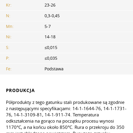
Kr:
23-26
N:
0,3-0,45
Mn:
5-7
Ni:
14-18
S:
≤0,015
P:
≤0,035
Fe:
Podstawa
PRODUKCJA
Półprodukty z tego gatunku stali produkowane są zgodnie
z następującymi specyfikacjami: 14-1-1644-76, 14-1-1731-
76, 14-1-3109-81, 14-1-911-74. Temperatura
odkształcenia na gorąco na początku procesu wynosi
1170°C, a na końcu około 850°C. Rura o przekroju do 350