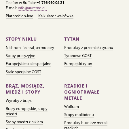
Telefon w Buffalo:
+1 716 910 04 21
E-mail:
info@auremo.eu
Płatność on-line
Kalkulator walcówka
STOPY NIKLU
TYTAN
Nichrom, fechral, termopary
Produkty z przemiału tytanu
Stopy precyzyjne
Tytanowe GOST
Europejskie stale specjalne
Europejski tytan
Stale specjalne GOST
BRĄZ, MOSIĄDZ,
RZADKIE I
MIEDŹ I STOPY
OGNIOTRWAŁE
METALE
Wyroby z brązu
Wolfram
Brązy europejskie, stopy
miedzi
Stopy molibdenu
Stopy miedzi z niklem
Produkty hutnicze metali
rzadkich