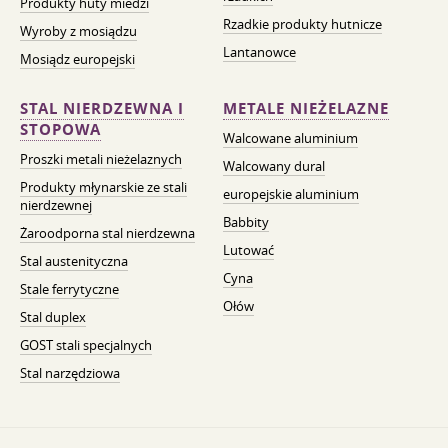
Produkty huty miedzi
Rzadkie produkty hutnicze
Wyroby z mosiądzu
Lantanowce
Mosiądz europejski
STAL NIERDZEWNA I
METALE NIEŻELAZNE
STOPOWA
Walcowane aluminium
Proszki metali nieżelaznych
Walcowany dural
Produkty młynarskie ze stali
europejskie aluminium
nierdzewnej
Babbity
Żaroodporna stal nierdzewna
Lutować
Stal austenityczna
Cyna
Stale ferrytyczne
Ołów
Stal duplex
GOST stali specjalnych
Stal narzędziowa