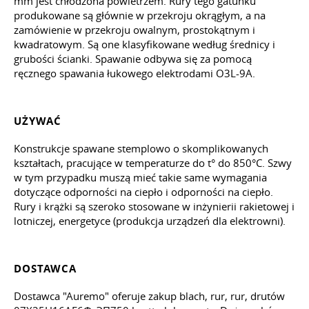
mm jest chłodzona powietrzem. Rury tego gatunku
produkowane są głównie w przekroju okrągłym, a na
zamówienie w przekroju owalnym, prostokątnym i
kwadratowym. Są one klasyfikowane według średnicy i
grubości ścianki. Spawanie odbywa się za pomocą
ręcznego spawania łukowego elektrodami O3L-9A.
UŻYWAĆ
Konstrukcje spawane stemplowo o skomplikowanych
kształtach, pracujące w temperaturze do t° do 850°C. Szwy
w tym przypadku muszą mieć takie same wymagania
dotyczące odporności na ciepło i odporności na ciepło.
Rury i krążki są szeroko stosowane w inżynierii rakietowej i
lotniczej, energetyce (produkcja urządzeń dla elektrowni).
DOSTAWCA
Dostawca "Auremo" oferuje zakup blach, rur, rur, drutów