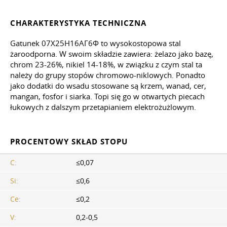
CHARAKTERYSTYKA TECHNICZNA
Gatunek 07Х25Н16АГ6Ф to wysokostopowa stal
żaroodporna. W swoim składzie zawiera: żelazo jako bazę,
chrom 23-26%, nikiel 14-18%, w związku z czym stal ta
należy do grupy stopów chromowo-niklowych. Ponadto
jako dodatki do wsadu stosowane są krzem, wanad, cer,
mangan, fosfor i siarka. Topi się go w otwartych piecach
łukowych z dalszym przetapianiem elektrożużlowym.
PROCENTOWY SKŁAD STOPU
C:
≤0,07
Si:
≤0,6
Се:
≤0,2
V:
0,2-0,5