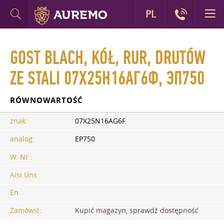
PL
GOST BLACH, KÓŁ, RUR, DRUTÓW
ZE STALI 07Х25Н16АГ6Ф, ЭП750
RÓWNOWARTOŚĆ
znak:
07X25N16AG6F
analog:
EP750
W. Nr.:
Aisi Uns:
En:
Zamówić:
Kupić magazyn, sprawdź dostępność