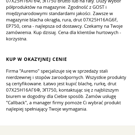
07Х25Н16АГ6Ф, ЭП750 brutto lub na raty. Duży wybór
półproduktów na magazynie. Zgodność z GOST i
międzynarodowymi standardami jakości. Zawsze w
magazynie blacha okrągła, rura, drut 07X25H16AG6F,
EP750, cena - najlepsza od dostawcy. Czekamy na Twoje
zamówienia. Kup dzisiaj. Cena dla klientów hurtowych -
korzystna.
KUP W OKAZYJNEJ CENIE
Firma "Auremo" specjalizuje się w sprzedaży stali
nierdzewnej i stopów żaroodpornych. Wszystkie produkty
są certyfikowane. Łatwo jest kupić blachę, rurkę, drut
07Х25Н16АГ6Ф, ЭП750, kontaktując się z najbliższym
biurem w dogodny dla Ciebie sposób. Zamów usługę
"Callback", a manager firmy pomoże Ci wybrać produkt
najlepiej spełniający Twoje wymagania.