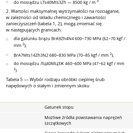
3
do mosiądzu LTs40Mts3Zh — 8500 kg / m
.
2. Wartości maksymalnej wytrzymałości na rozciąganie,
w zależności od składu chemicznego i zawartości
zanieczyszczeń (tabela 1, 2), mogą zmieniać się
w następujących granicach:
dla gatunku brązu BrA9Zh4N4 600−730 MPa (62−70 kgf /
2
mm
);
2
BrA7Mts14Zh3N2 680−830 MPa (70−85 kgf / mm
);
do mosiądzu ЛЦ40МЦ3Ж 460−600 MPa (47−62 kgf / mm
2
).
Tabela 5 — Wybór rodzaju obróbki cieplnej śrub
napędowych o stałym i zmiennym skoku
Gatunek stopu
Możliwe źródła powstawania naprężeń
szczątkowych