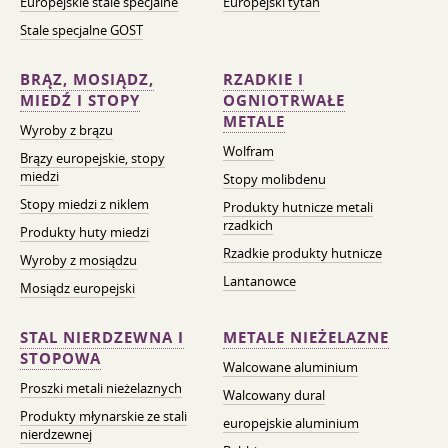
Europejskie stale specjalne
Europejski tytan
Stale specjalne GOST
BRĄZ, MOSIĄDZ,
RZADKIE I
MIEDŹ I STOPY
OGNIOTRWAŁE
METALE
Wyroby z brązu
Wolfram
Brązy europejskie, stopy
miedzi
Stopy molibdenu
Stopy miedzi z niklem
Produkty hutnicze metali
rzadkich
Produkty huty miedzi
Rzadkie produkty hutnicze
Wyroby z mosiądzu
Lantanowce
Mosiądz europejski
STAL NIERDZEWNA I
METALE NIEŻELAZNE
STOPOWA
Walcowane aluminium
Proszki metali nieżelaznych
Walcowany dural
Produkty młynarskie ze stali
europejskie aluminium
nierdzewnej