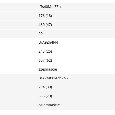
LTs40MtsZZh
176 (18)
460 (47)
20
BrA9Zh4N4
245 (25)
607 (62)
szesnaście
BrA7Mts14ZhZN2
294 (30)
686 (70)
osiemnaście