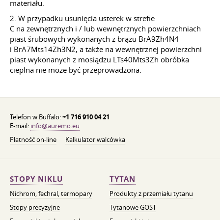
materiału.
2. W przypadku usunięcia usterek w strefie
C na zewnętrznych i / lub wewnętrznych powierzchniach
piast śrubowych wykonanych z brązu BrA9Zh4N4
i BrA7Mts14Zh3N2, a także na wewnętrznej powierzchni
piast wykonanych z mosiądzu LTs40Mts3Zh obróbka
cieplna nie może być przeprowadzona.
Telefon w Buffalo:
+1 716 910 04 21
E-mail:
info@auremo.eu
Płatność on-line
Kalkulator walcówka
STOPY NIKLU
TYTAN
Nichrom, fechral, termopary
Produkty z przemiału tytanu
Stopy precyzyjne
Tytanowe GOST