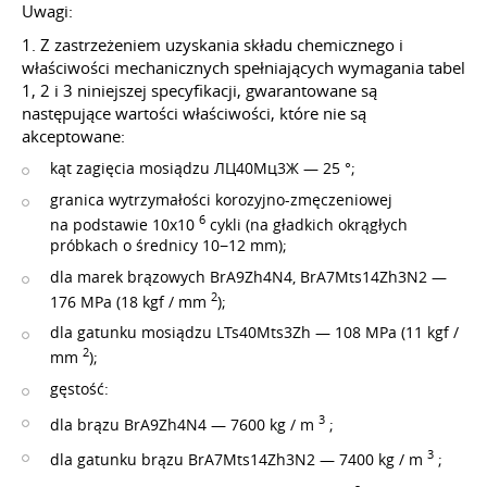
Uwagi:
1. Z zastrzeżeniem uzyskania składu chemicznego i
właściwości mechanicznych spełniających wymagania tabel
1, 2 i 3 niniejszej specyfikacji, gwarantowane są
następujące wartości właściwości, które nie są
akceptowane:
kąt zagięcia mosiądzu ЛЦ40Мц3Ж — 25 °;
granica wytrzymałości korozyjno-zmęczeniowej
6
na podstawie 10x10
cykli (na gładkich okrągłych
próbkach o średnicy 10−12 mm);
dla marek brązowych BrA9Zh4N4, BrA7Mts14Zh3N2 —
2
176 MPa (18 kgf / mm
);
dla gatunku mosiądzu LTs40Mts3Zh — 108 MPa (11 kgf /
2
mm
);
gęstość:
3
dla brązu BrA9Zh4N4 — 7600 kg / m
;
3
dla gatunku brązu BrA7Mts14Zh3N2 — 7400 kg / m
;