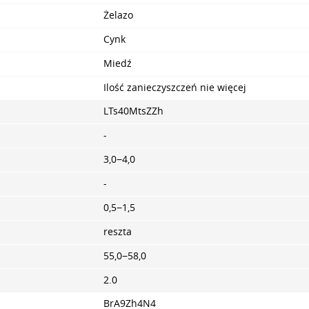
Żelazo
Cynk
Miedź
Ilość zanieczyszczeń nie więcej
LTs40MtsZZh
-
3,0−4,0
-
0,5−1,5
reszta
55,0−58,0
2.0
BrA9Zh4N4