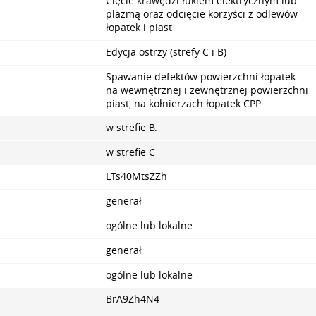
Cięcie krawędzi łukiem elektrycznym lub
plazmą oraz odcięcie korzyści z odlewów
łopatek i piast
Edycja ostrzy (strefy C i B)
Spawanie defektów powierzchni łopatek
na wewnętrznej i zewnętrznej powierzchni
piast, na kołnierzach łopatek CPP
w strefie B.
w strefie C
LTs40MtsZZh
generał
ogólne lub lokalne
generał
ogólne lub lokalne
BrA9Zh4N4