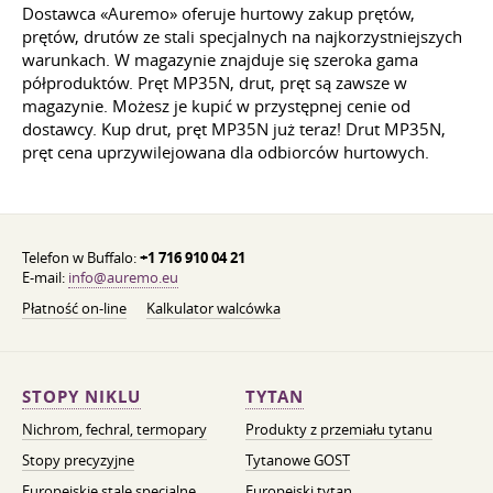
Dostawca «Auremo» oferuje hurtowy zakup prętów,
prętów, drutów ze stali specjalnych na najkorzystniejszych
warunkach. W magazynie znajduje się szeroka gama
półproduktów. Pręt MP35N, drut, pręt są zawsze w
magazynie. Możesz je kupić w przystępnej cenie od
dostawcy. Kup drut, pręt MP35N już teraz! Drut MP35N,
pręt cena uprzywilejowana dla odbiorców hurtowych.
Telefon w Buffalo:
+1 716 910 04 21
E-mail:
info@auremo.eu
Płatność on-line
Kalkulator walcówka
STOPY NIKLU
TYTAN
Nichrom, fechral, termopary
Produkty z przemiału tytanu
Stopy precyzyjne
Tytanowe GOST
Europejskie stale specjalne
Europejski tytan