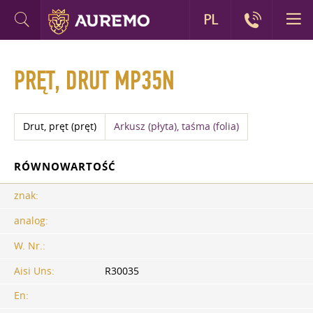
PL
PRĘT, DRUT MP35N
Drut, pręt (pręt)
Arkusz (płyta), taśma (folia)
RÓWNOWARTOŚĆ
znak:
analog:
W. Nr.:
Aisi Uns:
R30035
En: