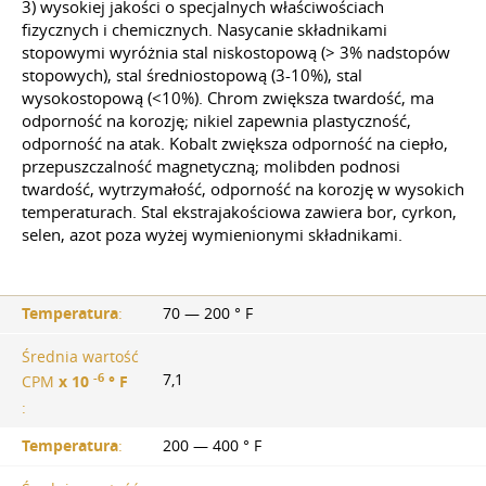
3) wysokiej jakości o specjalnych właściwościach
fizycznych i chemicznych. Nasycanie składnikami
stopowymi wyróżnia stal niskostopową (> 3% nadstopów
stopowych), stal średniostopową (3-10%), stal
wysokostopową (<10%). Chrom zwiększa twardość, ma
odporność na korozję; nikiel zapewnia plastyczność,
odporność na atak. Kobalt zwiększa odporność na ciepło,
przepuszczalność magnetyczną; molibden podnosi
twardość, wytrzymałość, odporność na korozję w wysokich
temperaturach. Stal ekstrajakościowa zawiera bor, cyrkon,
selen, azot poza wyżej wymienionymi składnikami.
Temperatura
:
70 — 200 ° F
Średnia wartość
-6
7,1
CPM
х 10
° F
:
Temperatura
:
200 — 400 ° F