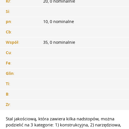
Kr
:
20, 0 nominalnie
Si
:
pn
:
10, 0 nominalne
Cb
:
Współ
:
35, 0 nominalnie
Cu
:
Fe
:
Glin
:
Ti
:
B
:
Zr
:
Stal jakościową, która zawiera kilka nadstopów, można
podzielić na 3 kategorie: 1) konstrukcyjna, 2) narzędziowa,