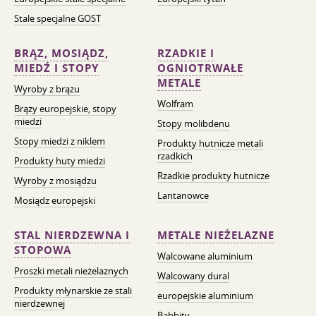
Stale specjalne GOST
BRĄZ, MOSIĄDZ,
RZADKIE I
MIEDŹ I STOPY
OGNIOTRWAŁE
METALE
Wyroby z brązu
Wolfram
Brązy europejskie, stopy
miedzi
Stopy molibdenu
Stopy miedzi z niklem
Produkty hutnicze metali
rzadkich
Produkty huty miedzi
Rzadkie produkty hutnicze
Wyroby z mosiądzu
Lantanowce
Mosiądz europejski
STAL NIERDZEWNA I
METALE NIEŻELAZNE
STOPOWA
Walcowane aluminium
Proszki metali nieżelaznych
Walcowany dural
Produkty młynarskie ze stali
europejskie aluminium
nierdzewnej
Babbity