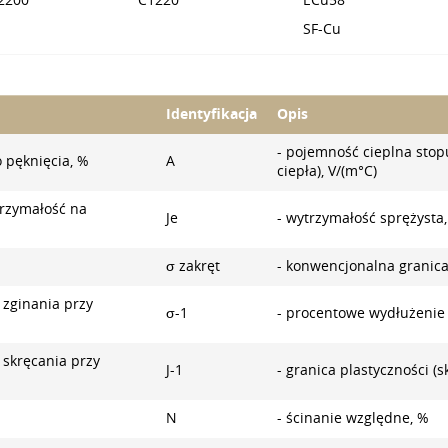
2200
C1220
ECu58
SF-Cu
Identyfikacja
Opis
- pojemność cieplna sto
 pęknięcia, %
A
ciepła), V/(m°С)
rzymałość na
Je
- wytrzymałość sprężysta
σ zakręt
- konwencjonalna granica
 zginania przy
σ-1
- procentowe wydłużenie
 skręcania przy
J-1
- granica plastyczności (s
N
- ścinanie względne, %