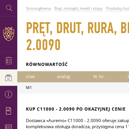
Strona główna
Brąz, mosiądz, miedź i stopy
Produkty hut
PRĘT, DRUT, RURA, 
2.0090
RÓWNOWARTOŚĆ
znak
analog
W. Nr.
M1
KUP C11000 - 2.0090 PO OKAZYJNEJ CENIE
Dostawca «Auremo» C11000 - 2.0090 oferuje zakup
kompleksowa obsługa doradcza, przystępna cena 1100