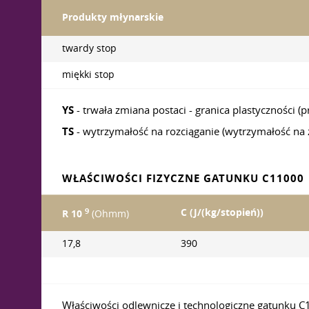
Produkty młynarskie
twardy stop
miękki stop
YS
- trwała zmiana postaci - granica plastyczności (
TS
- wytrzymałość na rozciąganie (wytrzymałość na
WŁAŚCIWOŚCI FIZYCZNE GATUNKU C11000
9
C (J/(kg/stopień))
R 10
(Ohmm)
17,8
390
Właściwości odlewnicze i technologiczne gatunku 