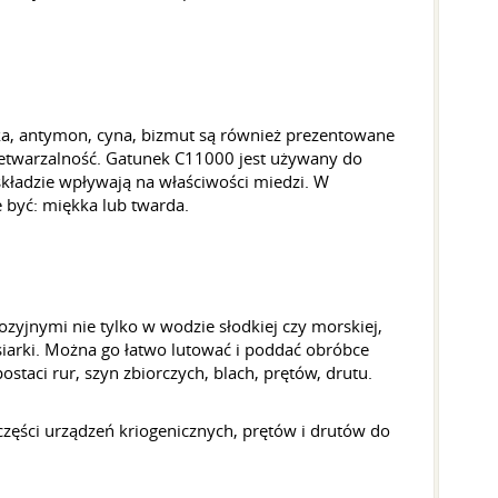
arka, antymon, cyna, bizmut są również prezentowane
zetwarzalność. Gatunek C11000 jest używany do
 składzie wpływają na właściwości miedzi. W
 być: miękka lub twarda.
yjnymi nie tylko w wodzie słodkiej czy morskiej,
iarki. Można go łatwo lutować i poddać obróbce
staci rur, szyn zbiorczych, blach, prętów, drutu.
ęści urządzeń kriogenicznych, prętów i drutów do