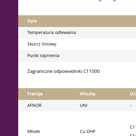
Opis
Temperatura odlewania:
Skurcz liniowy:
Punkt topnienia
Zagraniczne odpowiedniki C11000
Francja
Włochy
US
AFNOR
UNI
-
C1
Młode
Cu-DHP