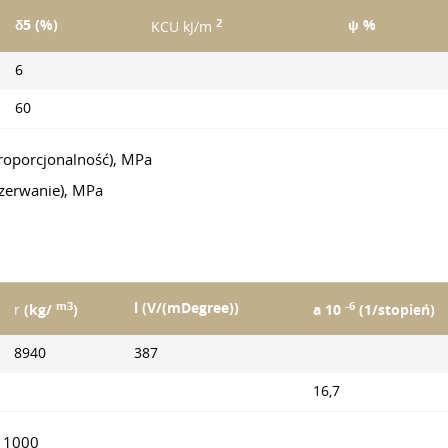
2
δ5 (%)
ψ %
KCU kJ/m
6
60
proporcjonalność), MPa
 zerwanie), MPa
m3
-6
l (V/(mDegree))
r
(kg/
)
a 10
(1/stopień)
8940
387
16,7
C11000