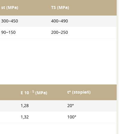
st (MPa)
TS (MPa)
300−450
400−490
90−150
200−250
- 5
t° (stopień)
E 10
(MPa)
1,28
20°
1,32
100°