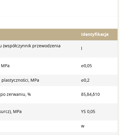
Identyfikacja
pu (współczynnik przewodzenia
l
, MPa
σ0,05
 plastyczności, MPa
σ0,2
 po zerwaniu, %
δ5,δ4,δ10
kurcz), MPa
YS 0,05
w