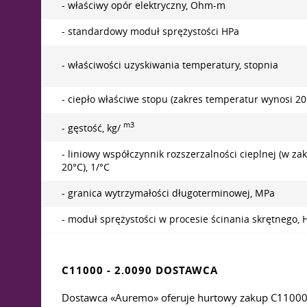
- właściwy opór elektryczny, Ohm-m
- standardowy moduł sprężystości HPa
- właściwości uzyskiwania temperatury, stopnia
- ciepło właściwe stopu (zakres temperatur wynosi 20°С
m3
- gęstość, kg/
- liniowy współczynnik rozszerzalności cieplnej (w za
20°С), 1/°С
- granica wytrzymałości długoterminowej, MPa
- moduł sprężystości w procesie ścinania skrętnego, 
C11000 - 2.0090 DOSTAWCA
Dostawca «Auremo» oferuje hurtowy zakup C11000 