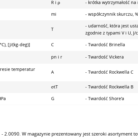
R i ρ
- krótka wytrzymałość na
mi
- współczynnik skurczu, 
- udarność, która jest us
T
zgodnie z typami V i U, J
), [J/(kg-deg)]
C
- Twardość Brinella
pn i r
- Twardość Vickera
kresie temperatur
A
- Twardość Rockwella C
σtТ
- Twardość Rockwella B
HPa
G
- Twardość Shore'a
- 2.0090. W magazynie prezentowany jest szeroki asortyment 