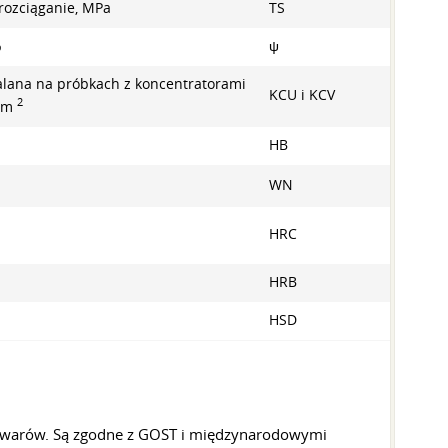
 rozciąganie, MPa
TS
%
ψ
talana na próbkach z koncentratorami
KCU i KCV
2
/cm
HB
WN
HRC
HRB
HSD
towarów. Są zgodne z GOST i międzynarodowymi