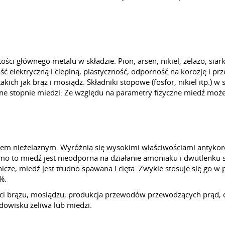
ości głównego metalu w składzie. Pion, arsen, nikiel, żelazo, si
elektryczną i cieplną, plastyczność, odporność na korozję i pr
kich jak brąz i mosiądz. Składniki stopowe (fosfor, nikiel itp.) w
ne stopnie miedzi: Ze względu na parametry fizyczne miedź może
em nieżelaznym. Wyróżnia się wysokimi właściwościami antykoroz
o to miedź jest nieodporna na działanie amoniaku i dwutlenku s
ze, miedź jest trudno spawana i cięta. Zwykle stosuje się go w po
%.
ci brązu, mosiądzu; produkcja przewodów przewodzących prąd, cz
owisku żeliwa lub miedzi.