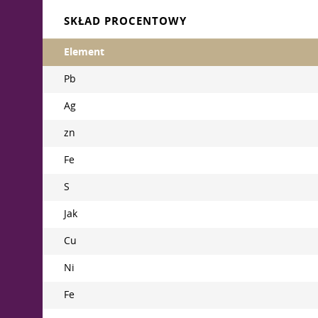
SKŁAD PROCENTOWY
Element
Pb
Ag
zn
Fe
S
Jak
Cu
Ni
Fe