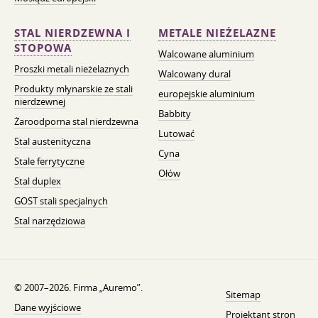
STAL NIERDZEWNA I
METALE NIEŻELAZNE
STOPOWA
Walcowane aluminium
Proszki metali nieżelaznych
Walcowany dural
Produkty młynarskie ze stali
europejskie aluminium
nierdzewnej
Babbity
Żaroodporna stal nierdzewna
Lutować
Stal austenityczna
Cyna
Stale ferrytyczne
Ołów
Stal duplex
GOST stali specjalnych
Stal narzędziowa
© 2007–2026. Firma „Auremo”.
Sitemap
Dane wyjściowe
Projektant stron