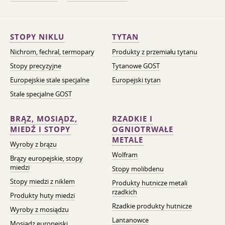
STOPY NIKLU
TYTAN
Nichrom, fechral, termopary
Produkty z przemiału tytanu
Stopy precyzyjne
Tytanowe GOST
Europejskie stale specjalne
Europejski tytan
Stale specjalne GOST
BRĄZ, MOSIĄDZ,
RZADKIE I
MIEDŹ I STOPY
OGNIOTRWAŁE
METALE
Wyroby z brązu
Wolfram
Brązy europejskie, stopy
miedzi
Stopy molibdenu
Stopy miedzi z niklem
Produkty hutnicze metali
rzadkich
Produkty huty miedzi
Rzadkie produkty hutnicze
Wyroby z mosiądzu
Lantanowce
Mosiądz europejski