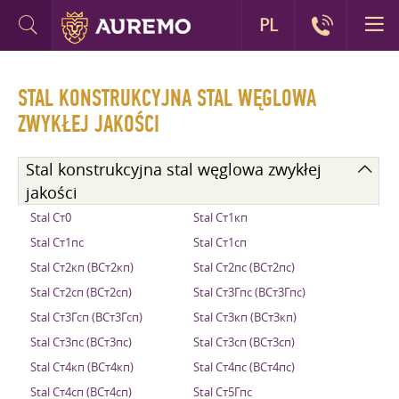
PL
STAL KONSTRUKCYJNA STAL WĘGLOWA
ZWYKŁEJ JAKOŚCI
Stal konstrukcyjna stal węglowa zwykłej
jakości
Stal Ст0
Stal Ст1кп
Stal Ст1пс
Stal Ст1сп
Stal Ст2кп (ВСт2кп)
Stal Ст2пс (ВСт2пс)
Stal Ст2сп (ВСт2сп)
Stal Ст3Гпс (ВСт3Гпс)
Stal Ст3Гсп (ВСт3Гсп)
Stal Ст3кп (ВСт3кп)
Stal Ст3пс (ВСт3пс)
Stal Ст3сп (ВСт3сп)
Stal Ст4кп (ВСт4кп)
Stal Ст4пс (ВСт4пс)
Stal Ст4сп (ВСт4сп)
Stal Ст5Гпс