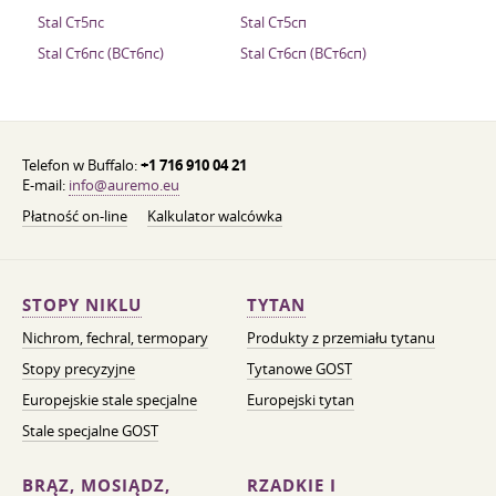
Stal Ст5пс
Stal Ст5сп
Stal Ст6пс (ВСт6пс)
Stal Ст6сп (ВСт6сп)
Telefon w Buffalo:
+1 716 910 04 21
E-mail:
info@auremo.eu
Płatność on-line
Kalkulator walcówka
STOPY NIKLU
TYTAN
Nichrom, fechral, termopary
Produkty z przemiału tytanu
Stopy precyzyjne
Tytanowe GOST
Europejskie stale specjalne
Europejski tytan
Stale specjalne GOST
BRĄZ, MOSIĄDZ,
RZADKIE I