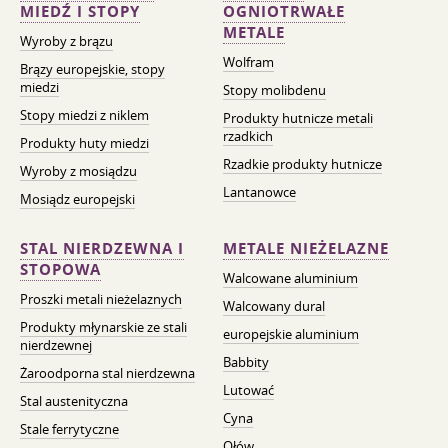
MIEDŹ I STOPY
OGNIOTRWAŁE
METALE
Wyroby z brązu
Wolfram
Brązy europejskie, stopy
miedzi
Stopy molibdenu
Stopy miedzi z niklem
Produkty hutnicze metali
rzadkich
Produkty huty miedzi
Rzadkie produkty hutnicze
Wyroby z mosiądzu
Lantanowce
Mosiądz europejski
STAL NIERDZEWNA I
METALE NIEŻELAZNE
STOPOWA
Walcowane aluminium
Proszki metali nieżelaznych
Walcowany dural
Produkty młynarskie ze stali
europejskie aluminium
nierdzewnej
Babbity
Żaroodporna stal nierdzewna
Lutować
Stal austenityczna
Cyna
Stale ferrytyczne
Ołów