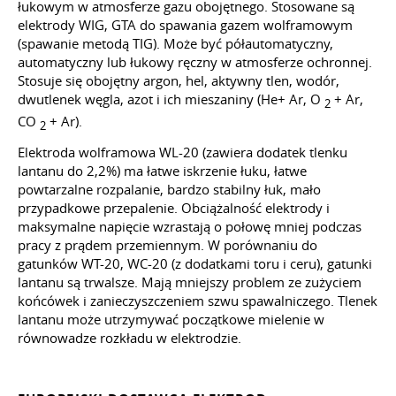
łukowym w atmosferze gazu obojętnego. Stosowane są
elektrody WIG, GTA do spawania gazem wolframowym
(spawanie metodą TIG). Może być półautomatyczny,
automatyczny lub łukowy ręczny w atmosferze ochronnej.
Stosuje się obojętny argon, hel, aktywny tlen, wodór,
dwutlenek węgla, azot i ich mieszaniny (Не+ Аr, О
+ Аr,
2
СО
+ Аr).
2
Elektroda wolframowa WL-20 (zawiera dodatek tlenku
lantanu do 2,2%) ma łatwe iskrzenie łuku, łatwe
powtarzalne rozpalanie, bardzo stabilny łuk, mało
przypadkowe przepalenie. Obciążalność elektrody i
maksymalne napięcie wzrastają o połowę mniej podczas
pracy z prądem przemiennym. W porównaniu do
gatunków WT-20, WC-20 (z dodatkami toru i ceru), gatunki
lantanu są trwalsze. Mają mniejszy problem ze zużyciem
końcówek i zanieczyszczeniem szwu spawalniczego. Tlenek
lantanu może utrzymywać początkowe mielenie w
równowadze rozkładu w elektrodzie.