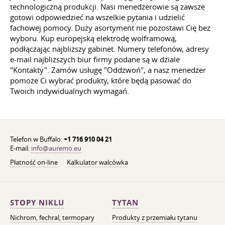
technologiczną produkcji. Nasi menedżerowie są zawsze
gotowi odpowiedzieć na wszelkie pytania i udzielić
fachowej pomocy. Duży asortyment nie pozostawi Cię bez
wyboru. Kup europejską elektrodę wolframową,
podłączając najbliższy gabinet. Numery telefonów, adresy
e-mail najbliższych biur firmy podane są w dziale
"Kontakty". Zamów usługę "Oddzwoń", a nasz menedżer
pomoże Ci wybrać produkty, które będą pasować do
Twoich indywidualnych wymagań.
Telefon w Buffalo:
+1 716 910 04 21
E-mail:
info@auremo.eu
Płatność on-line
Kalkulator walcówka
STOPY NIKLU
TYTAN
Nichrom, fechral, termopary
Produkty z przemiału tytanu