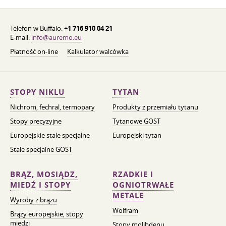
Telefon w Buffalo:
+1 716 910 04 21
E-mail:
info@auremo.eu
Płatność on-line
Kalkulator walcówka
STOPY NIKLU
TYTAN
Nichrom, fechral, termopary
Produkty z przemiału tytanu
Stopy precyzyjne
Tytanowe GOST
Europejskie stale specjalne
Europejski tytan
Stale specjalne GOST
BRĄZ, MOSIĄDZ,
RZADKIE I
MIEDŹ I STOPY
OGNIOTRWAŁE
METALE
Wyroby z brązu
Wolfram
Brązy europejskie, stopy
miedzi
Stopy molibdenu