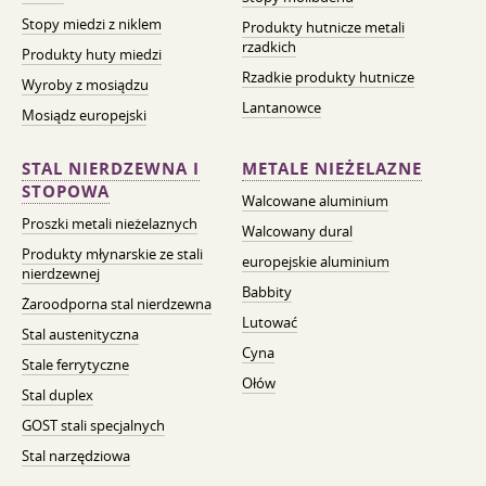
Stopy miedzi z niklem
Produkty hutnicze metali
rzadkich
Produkty huty miedzi
Rzadkie produkty hutnicze
Wyroby z mosiądzu
Lantanowce
Mosiądz europejski
STAL NIERDZEWNA I
METALE NIEŻELAZNE
STOPOWA
Walcowane aluminium
Proszki metali nieżelaznych
Walcowany dural
Produkty młynarskie ze stali
europejskie aluminium
nierdzewnej
Babbity
Żaroodporna stal nierdzewna
Lutować
Stal austenityczna
Cyna
Stale ferrytyczne
Ołów
Stal duplex
GOST stali specjalnych
Stal narzędziowa