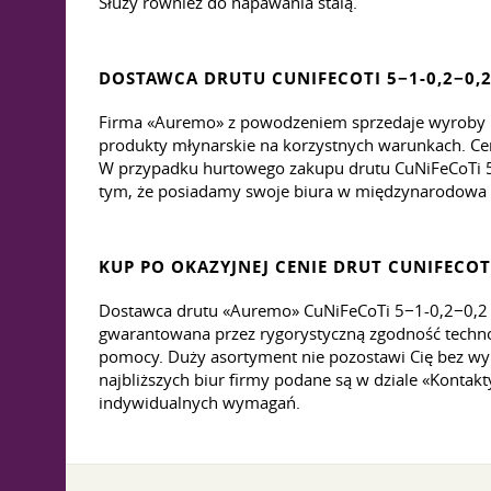
Służy również do napawania stalą.
DOSTAWCA DRUTU CUNIFECOTI 5−1-0,2−0,
Firma «Auremo» z powodzeniem sprzedaje wyroby hu
produkty młynarskie na korzystnych warunkach. Ce
W przypadku hurtowego zakupu drutu CuNiFeCoTi 5
tym, że posiadamy swoje biura w międzynarodowa s
KUP PO OKAZYJNEJ CENIE DRUT CUNIFECOTI
Dostawca drutu «Auremo» CuNiFeCoTi 5−1-0,2−0,2 spe
gwarantowana przez rygorystyczną zgodność technol
pomocy. Duży asortyment nie pozostawi Cię bez wyb
najbliższych biur firmy podane są w dziale «Kont
indywidualnych wymagań.