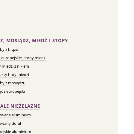
Z, MOSIĄDZ, MIEDŹ I STOPY
by z brązu
 europejskie, stopy miedzi
 miedzi z niklem
ukty huty miedzi
by z mosiądzu
dz europejski
ALE NIEŻELAZNE
owane aluminium
owany dural
pejskie aluminium