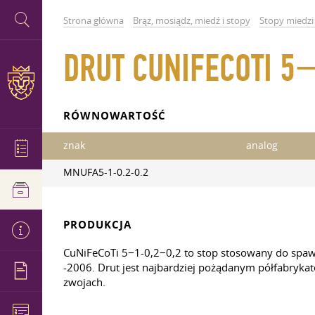
Strona główna
Brąz, mosiądz, miedź i stopy
Stopy miedzi
DRUT CUNIFECOTI 5
RÓWNOWARTOŚĆ
znak
analog
MNUFA5-1-0.2-0.2
PRODUKCJA
CuNiFeCoTi 5−1-0,2−0,2 to stop stosowany do spawa
-2006. Drut jest najbardziej pożądanym półfabryka
zwojach.