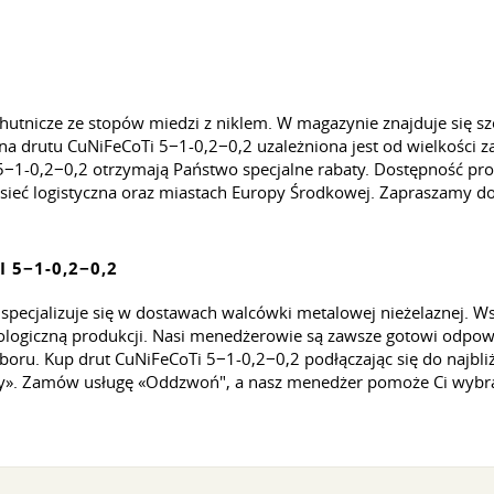
2
tnicze ze stopów miedzi z niklem. W magazynie znajduje się sz
na drutu CuNiFeCoTi 5−1-0,2−0,2 uzależniona jest od wielkośc
−1-0,2−0,2 otrzymają Państwo specjalne rabaty. Dostępność pr
ieć logistyczna oraz miastach Europy Środkowej. Zapraszamy do
 5−1-0,2−0,2
cjalizuje się w dostawach walcówki metalowej nieżelaznej. Wszys
ogiczną produkcji. Nasi menedżerowie są zawsze gotowi odpowied
oru. Kup drut CuNiFeCoTi 5−1-0,2−0,2 podłączając się do najbli
akty». Zamów usługę «Oddzwoń", a nasz menedżer pomoże Ci wybr