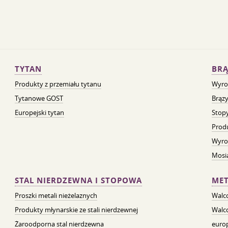
TYTAN
BRĄ
Produkty z przemiału tytanu
Wyro
Tytanowe GOST
Brązy
Europejski tytan
Stopy
Prod
Wyro
Mosią
STAL NIERDZEWNA I STOPOWA
MET
Proszki metali nieżelaznych
Walc
Produkty młynarskie ze stali nierdzewnej
Walc
Żaroodporna stal nierdzewna
euro