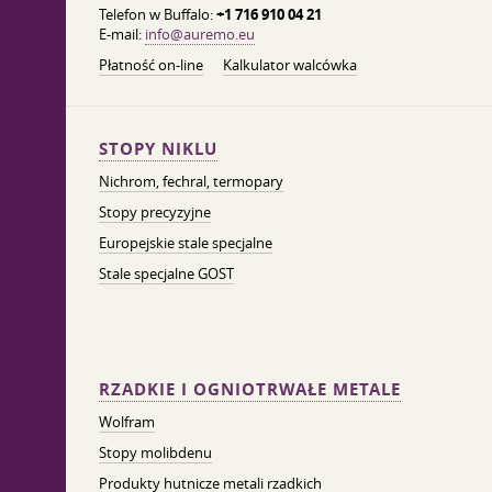
Telefon w Buffalo:
+1 716 910 04 21
E-mail:
info@auremo.eu
Płatność on-line
Kalkulator walcówka
STOPY NIKLU
Nichrom, fechral, termopary
Stopy precyzyjne
Europejskie stale specjalne
Stale specjalne GOST
RZADKIE I OGNIOTRWAŁE METALE
Wolfram
Stopy molibdenu
Produkty hutnicze metali rzadkich