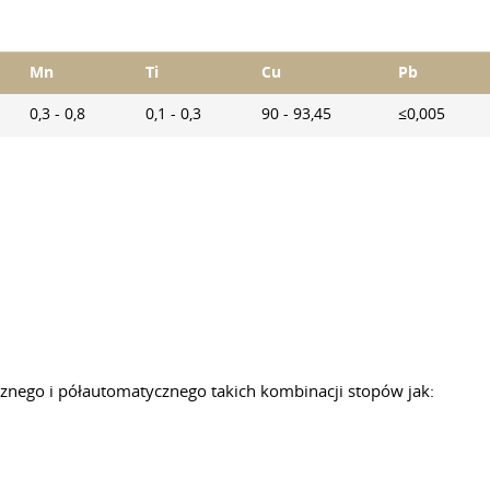
Mn
Ti
Cu
Pb
0,3 - 0,8
0,1 - 0,3
90 - 93,45
≤0,005
znego i półautomatycznego takich kombinacji stopów jak: