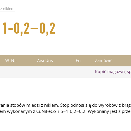
 z niklem
−1-0,2−0,2
W. Nr.
Aisi Uns
En
Zamówić
Kupić magazyn, s
nia stopów miedzi z niklem. Stop odnosi się do wyrobów z brąz
tem wykonanym z CuNiFeCoTi 5−1-0,2−0,2. Wykonany jest z przek