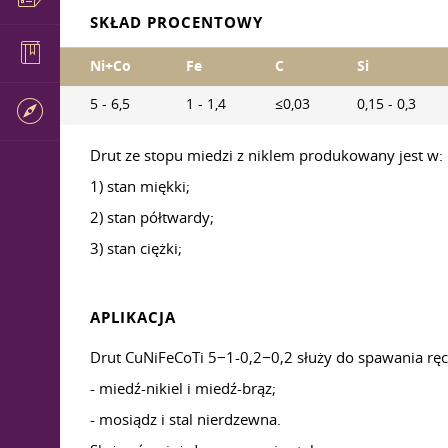
SKŁAD PROCENTOWY
Ni+Co
Fe
C
Si
5 - 6,5
1 - 1,4
≤0,03
0,15 - 0,3
Drut ze stopu miedzi z niklem produkowany jest w:
1) stan miękki;
2) stan półtwardy;
3) stan ciężki;
APLIKACJA
Drut CuNiFeCoTi 5−1-0,2−0,2 służy do spawania ręc
- miedź-nikiel i miedź-brąz;
- mosiądz i stal nierdzewna.