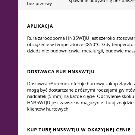
spawanie odbywa się bez dalszej
bez przerwy
APLIKACJA
Rura żaroodporna HN35WTJU jest szeroko stosowana
obciążenie w temperaturze <850°C. Gdy temperatura 
dziedzinie: budownictwie, metalurgii, budowie masz
DOSTAWCA RUR HN35WTJU
Dostawca «Auremo» oferuje hurtowy zakup złączki 
mogą być dostarczane z różnymi rodzajami gwintów: 
naddatek (5 mm) na każde cięcie. Odchylenie skoku
HN35WTJU jest zawsze w magazynie. Tutaj znajdzie
klientów hurtowych.
KUP TUBĘ HN35WTJU W OKAZYJNEJ CENIE