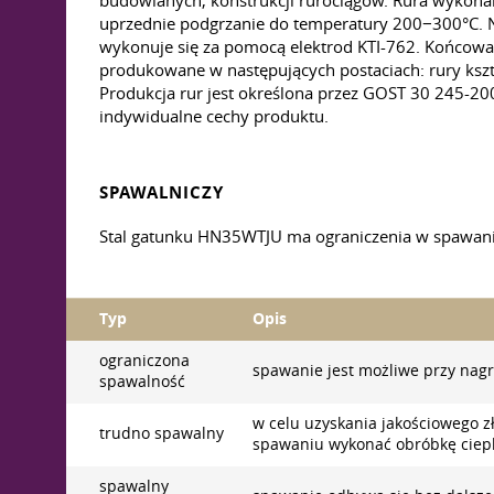
budowlanych, konstrukcji rurociągów. Rura wykonan
uprzednie podgrzanie do temperatury 200−300°С. N
wykonuje się za pomocą elektrod KTI-762. Końcowa 
produkowane w następujących postaciach: rury ksz
Produkcja rur jest określona przez GOST 30 245-20
indywidualne cechy produktu.
SPAWALNICZY
Stal gatunku HN35WTJU ma ograniczenia w spawaniu
Typ
Opis
ograniczona
spawanie jest możliwe przy nagr
spawalność
w celu uzyskania jakościowego 
trudno spawalny
spawaniu wykonać obróbkę ciepl
spawalny