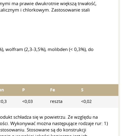
cznymi ma prawie dwukrotnie większą trwałość,
alicznym i chlorkowym. Zastosowanie stali
), wolfram (2,3-3,5%), molibden (< 0,3%), do
pn
P
Fe
S
<0,3
<0,03
reszta
<0,02
dukt schładza się w powietrzu. Ze względu na
ości. Wykonywać można następujące rodzaje rur: 1)
tosowaniu. Stosowane są do konstrukcji