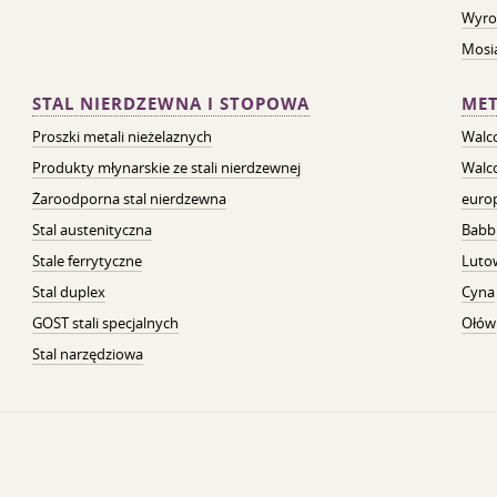
Wyro
Mosią
STAL NIERDZEWNA I STOPOWA
MET
Proszki metali nieżelaznych
Walc
Produkty młynarskie ze stali nierdzewnej
Walc
Żaroodporna stal nierdzewna
euro
Stal austenityczna
Babb
Stale ferrytyczne
Luto
Stal duplex
Cyna
GOST stali specjalnych
Ołów
Stal narzędziowa