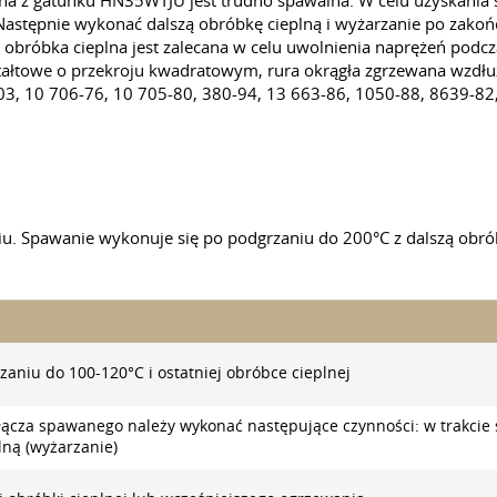
a z gatunku HN35WTJU jest trudno spawalna. W celu uzyskania sp
astępnie wykonać dalszą obróbkę cieplną i wyżarzanie po zako
obróbka cieplna jest zalecana w celu uwolnienia naprężeń podc
tałtowe o przekroju kwadratowym, rura okrągła zgrzewana wzdłu
03, 10 706-76, 10 705-80, 380-94, 13 663-86, 1050-88, 8639-82
. Spawanie wykonuje się po podgrzaniu do 200°C z dalszą obrób
zaniu do 100-120°С i ostatniej obróbce cieplnej
złącza spawanego należy wykonać następujące czynności: w trakci
ną (wyżarzanie)