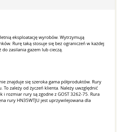
letnią eksploatację wyrobów. Wytrzymują
nków. Rurę taką stosuje się bez ograniczeń w każdej
do zasilania gazem lub cieczą.
ie znajduje się szeroka gama półproduktów. Rury
 To zależy od życzeń klienta. Należy uwzględnić
k i rozmiar rury są zgodne z GOST 3262-75. Rura
Cena rury HN35WTJU jest uprzywilejowana dla