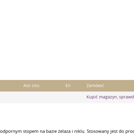
.
Aisi Uns
En
Zamówić
Kupić magazyn, sprawd
ornym stopem na bazie żelaza i niklu. Stosowany jest do produ