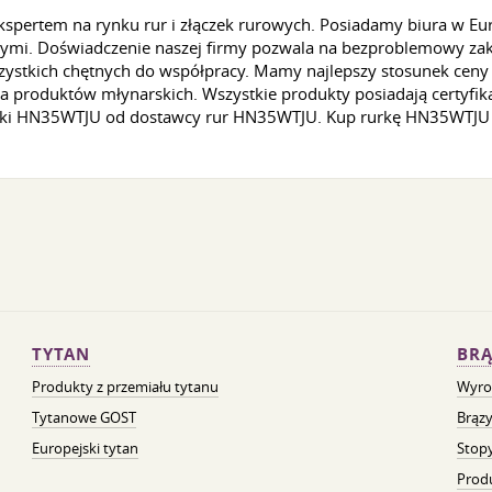
ertem na rynku rur i złączek rurowych. Posiadamy biura w Euro
wymi. Doświadczenie naszej firmy pozwala na bezproblemowy z
zystkich chętnych do współpracy. Mamy najlepszy stosunek ceny
la produktów młynarskich. Wszystkie produkty posiadają certyfi
 rurki HN35WTJU od dostawcy rur HN35WTJU. Kup rurkę HN35WTJU j
TYTAN
BRĄ
Produkty z przemiału tytanu
Wyro
Tytanowe GOST
Brązy
Europejski tytan
Stopy
Prod