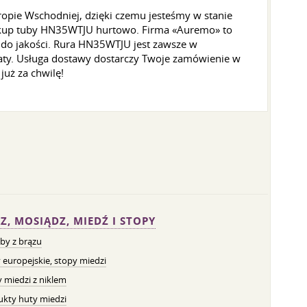
pie Wschodniej, dzięki czemu jesteśmy w stanie
akup tuby HN35WTJU hurtowo. Firma «Auremo» to
 do jakości. Rura HN35WTJU jest zawsze w
katy. Usługa dostawy dostarczy Twoje zamówienie w
uż za chwilę!
Z, MOSIĄDZ, MIEDŹ I STOPY
by z brązu
 europejskie, stopy miedzi
 miedzi z niklem
ukty huty miedzi