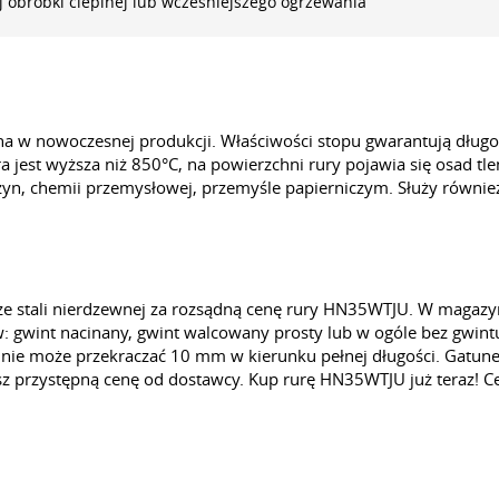
 obróbki cieplnej lub wcześniejszego ogrzewania
 w nowoczesnej produkcji. Właściwości stopu gwarantują długo
jest wyższa niż 850°C, na powierzchni rury pojawia się osad tle
yn, chemii przemysłowej, przemyśle papierniczym. Służy również 
ze stali nierdzewnej za rozsądną cenę rury HN35WTJU. W magazyn
gwint nacinany, gwint walcowany prosty lub w ogóle bez gwintu.
 nie może przekraczać 10 mm w kierunku pełnej długości. Gatune
sz przystępną cenę od dostawcy. Kup rurę HN35WTJU już teraz! 