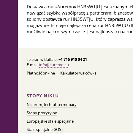
Dostawca rur «Auremo» HN35WTJU jest uznanym eksp
nawiązać szybką współpracę z partnerami bizneso
solidny dostawca rur HN35WTJU, który zaprasza ws
magazynie. Istnieje najlepsza cena rur HN35WTJU d
możliwie najkrótszym czasie. Jest najlepsza cena
Telefon w Buffalo:
+1 716 910 04 21
E-mail:
info@auremo.eu
Płatność on-line
Kalkulator walcówka
STOPY NIKLU
Nichrom, fechral, termopary
Stopy precyzyjne
Europejskie stale specjalne
Stale specjalne GOST