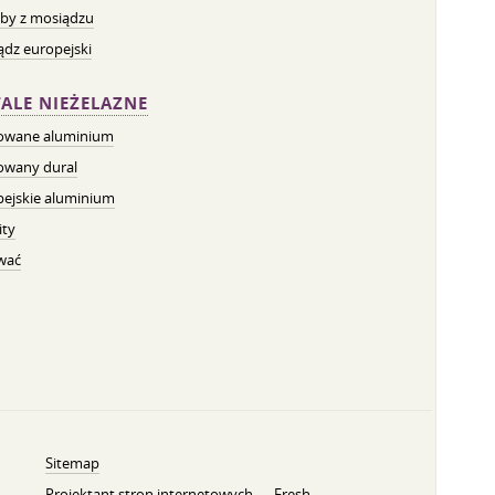
by z mosiądzu
dz europejski
ALE NIEŻELAZNE
owane aluminium
owany dural
pejskie aluminium
ity
wać
Sitemap
Projektant stron internetowych —
Fresh