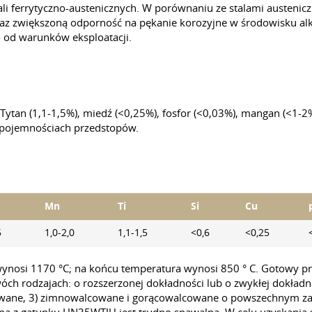
tali ferrytyczno-austenicznych. W porównaniu ze stalami austeni
az zwiększoną odporność na pękanie korozyjne w środowisku alk
o od warunków eksploatacji.
ytan (1,1-1,5%), miedź (<0,25%), fosfor (<0,03%), mangan (<1-2%
 pojemnościach przedstopów.
Mn
Ti
Si
Cu
5
1,0-2,0
1,1-1,5
<0,6
<0,25
nosi 1170 °C; na końcu temperatura wynosi 850 ° C. Gotowy pro
h rodzajach: o rozszerzonej dokładności lub o zwykłej dokładn
owane, 3) zimnowalcowane i gorącowalcowane o powszechnym zas