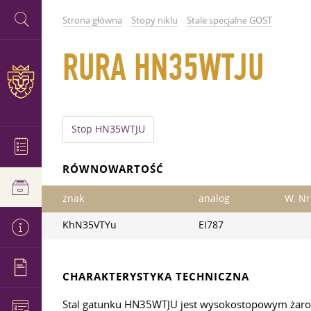
Strona główna
Stopy niklu
Stale specjalne GOST
RURA HN35WTJU
Stop HN35WTJU
RÓWNOWARTOŚĆ
znak
analog
W. Nr
KhN35VTYu
EI787
CHARAKTERYSTYKA TECHNICZNA
Stal gatunku HN35WTJU jest wysokostopowym żaroodp