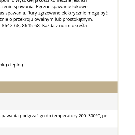
oin o wysokiej jakości konieczne jest ich
ńczeniu spawania. Ręczne spawanie łukowe
zas spawania. Rury zgrzewane elektrycznie mogą być
żnie o przekroju owalnym lub prostokątnym.
, 8642-68, 8645-68. Każda z norm określa
ką cieplną.
e spawania podgrzać go do temperatury 200−300°C, po