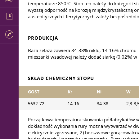
temperaturze 850°C. Stop ten należy do kategorii s
wyższą odporność na korozję międzykrystaliczną or
austenitycznych i ferrytycznych zależy bezpośredni
PRODUKCJA
Baza żelaza zawiera 34-38% niklu, 14-16% chromu. T
mieszanki wsadowej należy dodać siarkę (0,02%) w
SKŁAD CHEMICZNY STOPU
GOST
Kr
Ni
W
5632-72
14-16
34-38
2,3-3,
Początkowa temperatura skuwania półfabrykatów wy
dokładność wykonania rury można wytwarzać w dwóc
elektrycznie zgrzewane, 2) bezszwowe gorącowalc