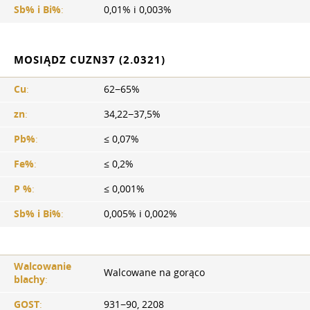
Sb% i Bi%
:
0,01% i 0,003%
MOSIĄDZ CUZN37 (2.0321)
Cu
:
62−65%
zn
:
34,22−37,5%
Pb%
:
≤ 0,07%
Fe%
:
≤ 0,2%
P %
:
≤ 0,001%
Sb% i Bi%
:
0,005% i 0,002%
Walcowanie
Walcowane na gorąco
blachy
:
GOST
:
931−90, 2208