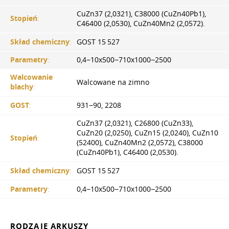
CuZn37 (2,0321), C38000 (CuZn40Pb1),
Stopień
:
C46400 (2,0530), CuZn40Mn2 (2,0572).
Skład chemiczny
:
GOST 15 527
Parametry
:
0,4−10x500−710x1000−2500
Walcowanie
Walcowane na zimno
blachy
:
GOST
:
931−90, 2208
CuZn37 (2,0321), C26800 (CuZn33),
CuZn20 (2,0250), CuZn15 (2,0240), CuZn10
Stopień
:
(52400), CuZn40Mn2 (2,0572), C38000
(CuZn40Pb1), С46400 (2,0530).
Skład chemiczny
:
GOST 15 527
Parametry
:
0,4−10x500−710x1000−2500
RODZAJE ARKUSZY