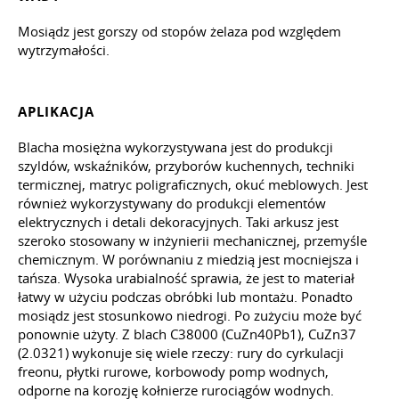
Mosiądz jest gorszy od stopów żelaza pod względem
wytrzymałości.
APLIKACJA
Blacha mosiężna wykorzystywana jest do produkcji
szyldów, wskaźników, przyborów kuchennych, techniki
termicznej, matryc poligraficznych, okuć meblowych. Jest
również wykorzystywany do produkcji elementów
elektrycznych i detali dekoracyjnych. Taki arkusz jest
szeroko stosowany w inżynierii mechanicznej, przemyśle
chemicznym. W porównaniu z miedzią jest mocniejsza i
tańsza. Wysoka urabialność sprawia, że jest to materiał
łatwy w użyciu podczas obróbki lub montażu. Ponadto
mosiądz jest stosunkowo niedrogi. Po zużyciu może być
ponownie użyty. Z blach C38000 (CuZn40Pb1), CuZn37
(2.0321) wykonuje się wiele rzeczy: rury do cyrkulacji
freonu, płytki rurowe, korbowody pomp wodnych,
odporne na korozję kołnierze rurociągów wodnych.