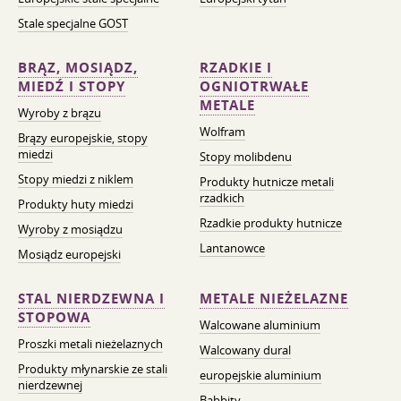
Stale specjalne GOST
BRĄZ, MOSIĄDZ,
RZADKIE I
MIEDŹ I STOPY
OGNIOTRWAŁE
METALE
Wyroby z brązu
Wolfram
Brązy europejskie, stopy
miedzi
Stopy molibdenu
Stopy miedzi z niklem
Produkty hutnicze metali
rzadkich
Produkty huty miedzi
Rzadkie produkty hutnicze
Wyroby z mosiądzu
Lantanowce
Mosiądz europejski
STAL NIERDZEWNA I
METALE NIEŻELAZNE
STOPOWA
Walcowane aluminium
Proszki metali nieżelaznych
Walcowany dural
Produkty młynarskie ze stali
europejskie aluminium
nierdzewnej
Babbity