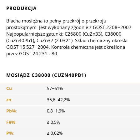
PRODUKCJA
Blacha mosiężna to pełny przekrój o przekroju
prostokątnym. Jest wykonany zgodnie z GOST 2208−2007.
Najpopularniejsze gatunki: C26800 (CuZn33), C38000
(CuZn40Pb1), CuZn37 (2.0321). Skład chemiczny określa
GOST 15 527−2004. Kontrola chemiczna jest określona
przez GOST 24 231 - 80.
MOSIĄDZ C38000 (CUZN40PB1)
Cu
:
57−61%
zn
:
35,6−42,2%
Pb%
:
0,8−1,9%
Fe%
:
≤ 0,5%
P%
:
≤ 0,02%