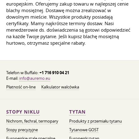
europejskim. Oferujemy zakup towaru w najlepszej cenie
blachy mosiężnej. Dostawę można zrealizować w
dowolnym mieście. Wszystkie produkty posiadają
certyfikaty. Mamy najkrótsze terminy dostaw. Nasi
menedżerowie ds. doświadczenia są gotowi odpowiedzieć
na każde Twoje pytanie. Jeśli kupisz blachę mosiężną
hurtowo, otrzymasz specjalne rabaty.
Telefon w Buffalo:
+1 716 910 04 21
E-mail:
info@auremo.eu
Płatność on-line
Kalkulator walcówka
STOPY NIKLU
TYTAN
Nichrom, fechral, termopary
Produkty z przemiału tytanu
Stopy precyzyjne
Tytanowe GOST
Europejskie stale specjalne
Europejski tytan