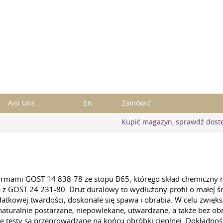
Aisi Uns
En
Zamówić
Kupić magazyn, sprawdź dost
normami
GOST 14
838-78 ze stopu B65, którego skład chemiczny 
e z
GOST 24
231-80. Drut duralowy to wydłużony profil o małej 
atkowej twardości, doskonale się spawa i obrabia. W celu zwięks
turalnie postarzane, niepowlekane, utwardzane, a także bez obr
e testy są przeprowadzane na końcu obróbki cieplnej. Dokładnoś