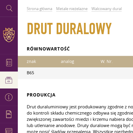
Strona główna
Metale nieżelazne
Walcowany dural
DRUT DURALOWY
RÓWNOWARTOŚĆ
znak
analog
W. Nr.
B65
PRODUKCJA
Drut duraluminiowy jest produkowany zgodnie z 
do kontroli składu chemicznego odbywa się zgodni
zwiększonej zawartości miedzi i krzemu nabiera dod
lub utlenianie anodowe. Druty duralowe mogą być na
może nosić śladów przepalenia. Wszystkie niezbędn