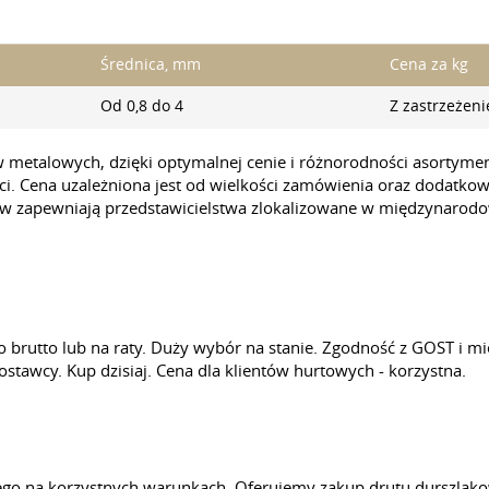
Średnica, mm
Cena za kg
Od 0,8 do 4
Z zastrzeże
 metalowych, dzięki optymalnej cenie i różnorodności asortym
i. Cena uzależniona jest od wielkości zamówienia oraz dodatk
w zapewniają przedstawicielstwa zlokalizowane w międzynarodow
 brutto lub na raty. Duży wybór na stanie. Zgodność z GOST i 
stawcy. Kup dzisiaj. Cena dla klientów hurtowych - korzystna.
ego na korzystnych warunkach. Oferujemy zakup drutu durszla