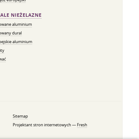
ALE NIEŻELAZNE
owane aluminium
owany dural
pejskie aluminium
ity
wać
Sitemap
Projektant stron internetowych —
Fresh