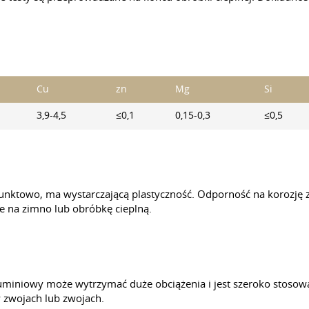
Cu
zn
Mg
Si
3,9-4,5
≤0,1
0,15-0,3
≤0,5
unktowo, ma wystarczającą plastyczność. Odporność na korozję z
e na zimno lub obróbkę cieplną.
luminiowy może wytrzymać duże obciążenia i jest szeroko stosowa
 zwojach lub zwojach.