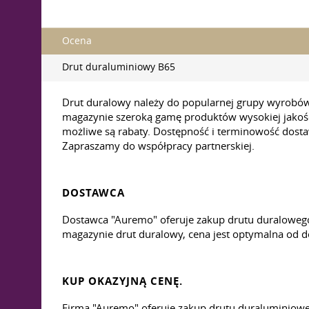
Ocena
Drut duraluminiowy B65
Drut duralowy należy do popularnej grupy wyrobów
magazynie szeroką gamę produktów wysokiej jakośc
możliwe są rabaty. Dostępność i terminowość dosta
Zapraszamy do współpracy partnerskiej.
DOSTAWCA
Dostawca "Auremo" oferuje zakup drutu duralowego
magazynie drut duralowy, cena jest optymalna od do
KUP OKAZYJNĄ CENĘ.
Firma "Auremo" oferuje zakup drutu duraluminiow