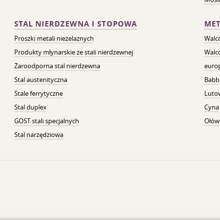
STAL NIERDZEWNA I STOPOWA
MET
Proszki metali nieżelaznych
Walc
Produkty młynarskie ze stali nierdzewnej
Walc
Żaroodporna stal nierdzewna
euro
Stal austenityczna
Babb
Stale ferrytyczne
Luto
Stal duplex
Cyna
GOST stali specjalnych
Ołów
Stal narzędziowa