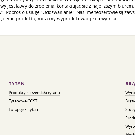
owy jest łatwy do zrobienia, kontaktując się z najbliższym biurem
akty". Poproś o usługę "Oddzwanianie". Nasi menedżerowie są zaw
go typu produktu, możemy wyprodukować je na wymiar.
TYTAN
BRĄ
Produkty z przemiału tytanu
Wyro
Tytanowe GOST
Brązy
Europejski tytan
Stopy
Prod
Wyro
Mosią