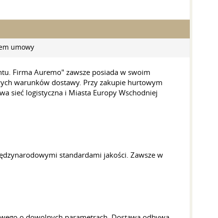
niem umowy
entu. Firma Auremo" zawsze posiada w swoim
owych warunków dostawy. Przy zakupie hurtowym
a sieć logistyczna i Miasta Europy Wschodniej
międzynarodowymi standardami jakości. Zawsze w
kowego o dowolnych parametrach. Dostawa odbywa