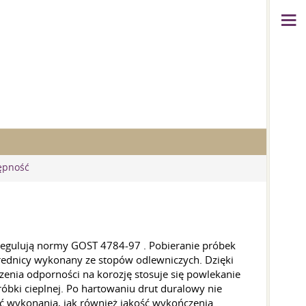
ępność
regulują normy
GOST 4784-97
. Pobieranie próbek
średnicy wykonany ze stopów odlewniczych. Dzięki
zenia odporności na korozję stosuje się powlekanie
óbki cieplnej. Po hartowaniu drut duralowy nie
ć wykonania, jak również jakość wykończenia