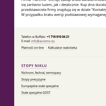
się zarówno luzem, jak i detalicznie. Kup drut dural
przedstawiciela firmy znajdują się w dziale "Kont
W przypadku braku wersji podstawowej wymagane
Telefon w Buffalo:
+1 716 910 04 21
E-mail:
info@auremo.eu
Płatność on-line
Kalkulator walcówka
STOPY NIKLU
Nichrom, fechral, termopary
Stopy precyzyjne
Europejskie stale specjalne
Stale specjalne GOST