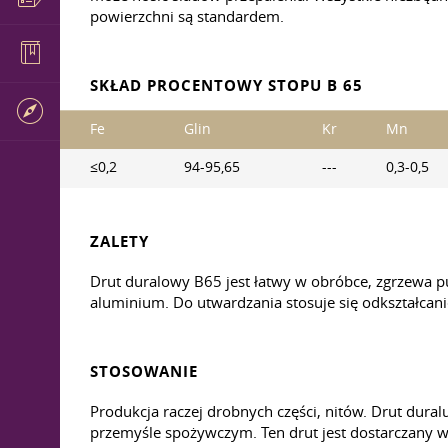
powierzchni są standardem.
SKŁAD PROCENTOWY STOPU B 65
Fe
Glin
Kr
Mn
≤0,2
94-95,65
---
0,3-0,5
ZALETY
Drut duralowy B65 jest łatwy w obróbce, zgrzewa p
aluminium. Do utwardzania stosuje się odkształcani
STOSOWANIE
Produkcja raczej drobnych części, nitów. Drut dura
przemyśle spożywczym. Ten drut jest dostarczany w