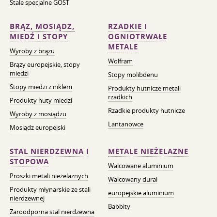
Stale specjalne GOST
BRĄZ, MOSIĄDZ,
RZADKIE I
MIEDŹ I STOPY
OGNIOTRWAŁE
METALE
Wyroby z brązu
Wolfram
Brązy europejskie, stopy
miedzi
Stopy molibdenu
Stopy miedzi z niklem
Produkty hutnicze metali
rzadkich
Produkty huty miedzi
Rzadkie produkty hutnicze
Wyroby z mosiądzu
Lantanowce
Mosiądz europejski
STAL NIERDZEWNA I
METALE NIEŻELAZNE
STOPOWA
Walcowane aluminium
Proszki metali nieżelaznych
Walcowany dural
Produkty młynarskie ze stali
europejskie aluminium
nierdzewnej
Babbity
Żaroodporna stal nierdzewna