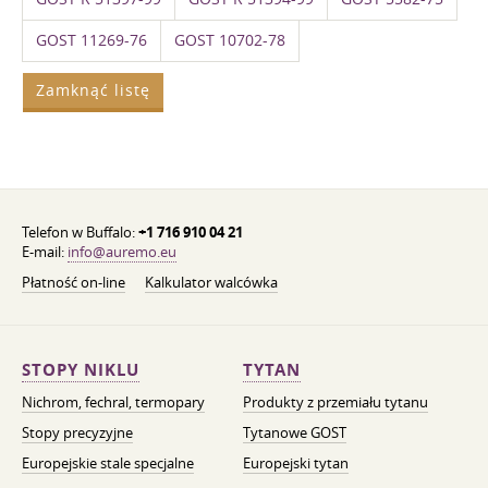
GOST 11269-76
GOST 10702-78
Zamknąć listę
Telefon w Buffalo:
+1 716 910 04 21
E-mail:
info@auremo.eu
Płatność on-line
Kalkulator walcówka
STOPY NIKLU
TYTAN
Nichrom, fechral, termopary
Produkty z przemiału tytanu
Stopy precyzyjne
Tytanowe GOST
Europejskie stale specjalne
Europejski tytan