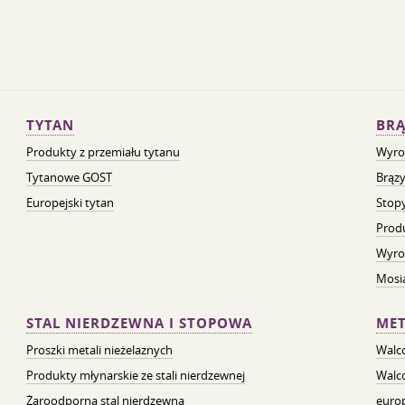
TYTAN
BRĄ
Produkty z przemiału tytanu
Wyro
Tytanowe GOST
Brązy
Europejski tytan
Stopy
Prod
Wyro
Mosią
STAL NIERDZEWNA I STOPOWA
MET
Proszki metali nieżelaznych
Walc
Produkty młynarskie ze stali nierdzewnej
Walc
Żaroodporna stal nierdzewna
euro