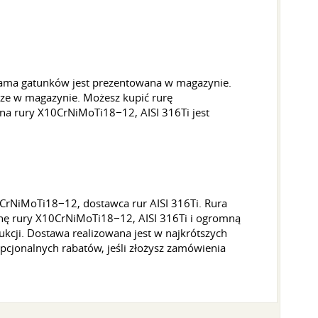
ama gatunków jest prezentowana w magazynie.
ze w magazynie. Możesz kupić rurę
na rury X10CrNiMoTi18−12, AISI 316Ti jest
rNiMoTi18−12, dostawca rur AISI 316Ti. Rura
nę rury X10CrNiMoTi18−12, AISI 316Ti i ogromną
kcji. Dostawa realizowana jest w najkrótszych
cjonalnych rabatów, jeśli złożysz zamówienia