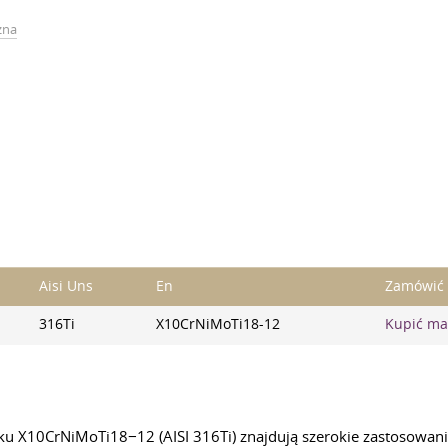
zna
Aisi Uns
En
Zamówić
316Ti
X10CrNiMoTi18-12
Kupić ma
unku X10CrNiMoTi18−12 (AISI 316Ti) znajdują szerokie zastosow