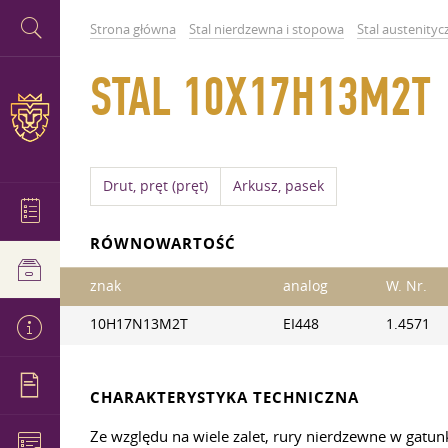
Strona główna
Stal nierdzewna i stopowa
Stal austenityc
STAL 10X17H13M2T
Drut, pręt (pręt)
Arkusz, pasek
RÓWNOWARTOŚĆ
znak
analog
W. Nr.
10H17N13M2T
EI448
1.4571
CHARAKTERYSTYKA TECHNICZNA
Ze względu na wiele zalet, rury nierdzewne w gat