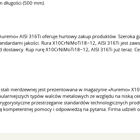
m długości (500 mm).
remo» AISI 316Ti oferuje hurtowy zakup produktów. Szeroka g
ndardami jakości. Rura X10CrNiMoTi18−12, AISI 316Ti jest zaws
d dostawcy. Kup rurę X10CrNiMoTi18−12, AISI 316Ti już teraz. Ce
ali nierdzewnej jest prezentowana w magazynie «Auremo» X10C
pularniejszych typów walców metalowych ze względu na niską ce
ygorystyczne przestrzeganie standardów technologicznych produ
 kompetentnej pomocy i odpowiedzą na pytania. Firma udzieli op