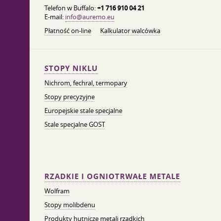
Telefon w Buffalo:
+1 716 910 04 21
E-mail:
info@auremo.eu
Płatność on-line
Kalkulator walcówka
STOPY NIKLU
Nichrom, fechral, termopary
Stopy precyzyjne
Europejskie stale specjalne
Stale specjalne GOST
RZADKIE I OGNIOTRWAŁE METALE
Wolfram
Stopy molibdenu
Produkty hutnicze metali rzadkich