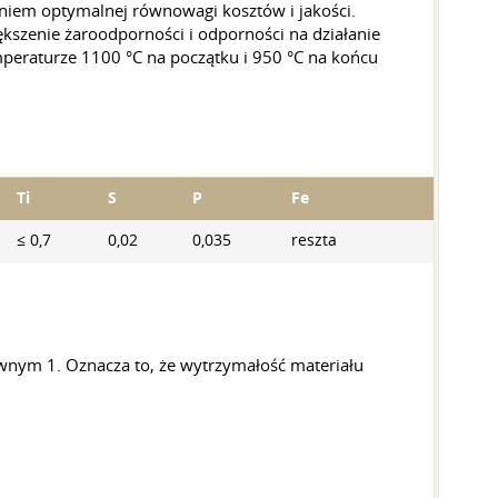
niem optymalnej równowagi kosztów i jakości.
ększenie żaroodporności i odporności na działanie
peraturze 1100 °C na początku i 950 °C na końcu
Ti
S
P
Fe
≤ 0,7
0,02
0,035
reszta
nym 1. Oznacza to, że wytrzymałość materiału