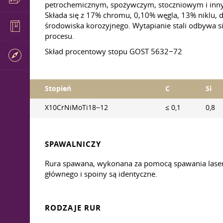
petrochemicznym, spożywczym, stoczniowym i innyc
Składa się z 17% chromu, 0,10% węgla, 13% niklu, d
środowiska korozyjnego. Wytapianie stali odbywa s
procesu.
Skład procentowy stopu GOST 5632−72
Stopień
C
Si
X10CrNiMoTi18−12
≤ 0,1
0,8
SPAWALNICZY
Rura spawana, wykonana za pomocą spawania lasero
głównego i spoiny są identyczne.
RODZAJE RUR