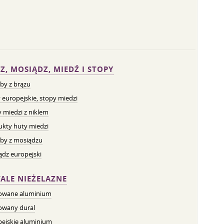
Z, MOSIĄDZ, MIEDŹ I STOPY
by z brązu
 europejskie, stopy miedzi
 miedzi z niklem
ukty huty miedzi
by z mosiądzu
dz europejski
ALE NIEŻELAZNE
owane aluminium
owany dural
pejskie aluminium