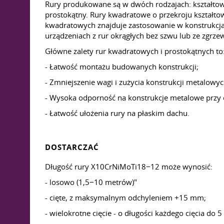
Rury produkowane są w dwóch rodzajach: kształtowe
prostokątny. Rury kwadratowe o przekroju kształto
kwadratowych znajduje zastosowanie w konstrukcja
urządzeniach z rur okrągłych bez szwu lub ze zgr
Główne zalety rur kwadratowych i prostokątnych to
- Łatwość montażu budowanych konstrukcji;
- Zmniejszenie wagi i zużycia konstrukcji metalowyc
- Wysoka odporność na konstrukcje metalowe przy 
- Łatwość ułożenia rury na płaskim dachu.
DOSTARCZAĆ
Długość rury X10CrNiMoTi18−12 może wynosić:
- losowo (1,5−10 metrów)"
- cięte, z maksymalnym odchyleniem +15 mm;
- wielokrotne cięcie - o długości każdego cięcia do 