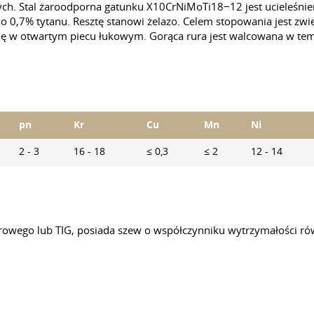
h. Stal żaroodporna gatunku X10CrNiMoTi18−12 jest ucieleśnie
o 0,7% tytanu. Resztę stanowi żelazo. Celem stopowania jest zwi
ię w otwartym piecu łukowym. Gorąca rura jest walcowana w tem
pn
Kr
Cu
Mn
Ni
2 - 3
16 - 18
≤ 0,3
≤ 2
12 - 14
wego lub TIG, posiada szew o współczynniku wytrzymałości rów