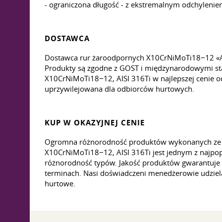
- ograniczona długość - z ekstremalnym odchylenie
DOSTAWCA
Dostawca rur żaroodpornych X10CrNiMoTi18−12 «Au
Produkty są zgodne z GOST i międzynarodowymi sta
X10CrNiMoTi18−12, AISI 316Ti w najlepszej cenie o
uprzywilejowana dla odbiorców hurtowych.
KUP W OKAZYJNEJ CENIE
Ogromna różnorodność produktów wykonanych ze st
X10CrNiMoTi18−12, AISI 316Ti jest jednym z najpo
różnorodność typów. Jakość produktów gwarantuje r
terminach. Nasi doświadczeni menedżerowie udzielą
hurtowe.