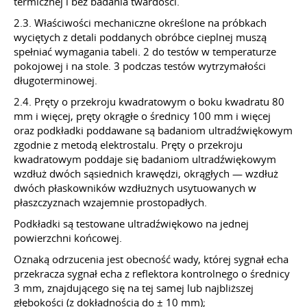
termicznej i bez badania twardości.
2.3. Właściwości mechaniczne określone na próbkach
wyciętych z detali poddanych obróbce cieplnej muszą
spełniać wymagania tabeli. 2 do testów w temperaturze
pokojowej i na stole. 3 podczas testów wytrzymałości
długoterminowej.
2.4. Pręty o przekroju kwadratowym o boku kwadratu 80
mm i więcej, pręty okrągłe o średnicy 100 mm i więcej
oraz podkładki poddawane są badaniom ultradźwiękowym
zgodnie z metodą elektrostalu. Pręty o przekroju
kwadratowym poddaje się badaniom ultradźwiękowym
wzdłuż dwóch sąsiednich krawędzi, okrągłych — wzdłuż
dwóch płaskowników wzdłużnych usytuowanych w
płaszczyznach wzajemnie prostopadłych.
Podkładki są testowane ultradźwiękowo na jednej
powierzchni końcowej.
Oznaką odrzucenia jest obecność wady, której sygnał echa
przekracza sygnał echa z reflektora kontrolnego o średnicy
3 mm, znajdującego się na tej samej lub najbliższej
głębokości (z dokładnością do ± 10 mm);