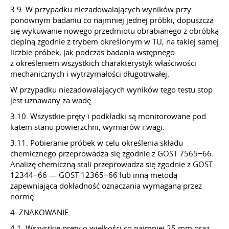
3.9. W przypadku niezadowalających wyników przy
ponownym badaniu co najmniej jednej próbki, dopuszcza
się wykuwanie nowego przedmiotu obrabianego z obróbką
cieplną zgodnie z trybem określonym w TU, na takiej samej
liczbie próbek, jak podczas badania wstępnego
z określeniem wszystkich charakterystyk właściwości
mechanicznych i wytrzymałości długotrwałej.
W przypadku niezadowalających wyników tego testu stop
jest uznawany za wadę.
3.10. Wszystkie pręty i podkładki są monitorowane pod
kątem stanu powierzchni, wymiarów i wagi.
3.11. Pobieranie próbek w celu określenia składu
chemicznego przeprowadza się zgodnie z GOST 7565−66.
Analizę chemiczną stali przeprowadza się zgodnie z GOST
12344−66 — GOST 12365−66 lub inną metodą
zapewniającą dokładność oznaczania wymaganą przez
normę.
4. ZNAKOWANIE
4.1. Wszystkie pręty o wielkości co najmniej 25 mm oraz