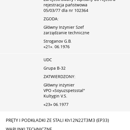
rejestracja państwowa
05/03/77 dla nr 102364
ZGODA:
Główny Inżynier Szef
zarządzanie techniczne
Stroganov G.B.
«21». 06.1976
UDC
Grupa B-32
ZATWIERDZONY:
Główny inżynier
VPO «Soyuzspetsstal"
Kultygin V.S.
«23» 06.1977
PRĘTY I PODKŁADKI ZE STALI Kh12N22T3M3 (EP33)
WARUNKI TECHNICZNE