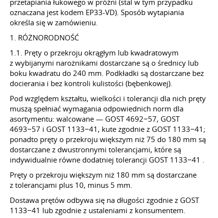
przetapiania łukowego w próżni (stal w tym przypadku
oznaczana jest kodem EP33-VD). Sposób wytapiania
określa się w zamówieniu.
1. RÓŻNORODNOŚĆ
1.1. Pręty o przekroju okrągłym lub kwadratowym
z wybijanymi narożnikami dostarczane są o średnicy lub
boku kwadratu do 240 mm. Podkładki są dostarczane bez
docierania i bez kontroli kulistości (bębenkowej).
Pod względem kształtu, wielkości i tolerancji dla nich pręty
muszą spełniać wymagania odpowiednich norm dla
asortymentu: walcowane — GOST 4692−57, GOST
4693−57 i GOST 1133−41, kute zgodnie z GOST 1133−41;
ponadto pręty o przekroju większym niż 75 do 180 mm są
dostarczane z dwustronnymi tolerancjami, które są
indywidualnie równe dodatniej tolerancji GOST 1133−41 .
Pręty o przekroju większym niż 180 mm są dostarczane
z tolerancjami plus 10, minus 5 mm.
Dostawa prętów odbywa się na długości zgodnie z GOST
1133−41 lub zgodnie z ustaleniami z konsumentem.