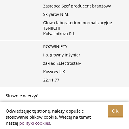
Zastępca Szef producent branżowy
Sklyarov N.M.
Głowa laboratorium normalizacyjne
TSNIICHI
Kolyasnikova R.I.
ROZWINIĘTY:
I o. główny inżynier
zakład «Electrostal»
Kosyrev L.K.
22.11.77
Słusznie wierzyć.
Zarejestrowany przez TsNIICHM: 18.01.2020
Odwiedzając tę ​​stronę, należy dopuścić
OK
Głowa dział normalizacji
stosowanie plików cookie. Więcej na temat
Meandrov L.V.
naszej
polityki cookies
.
102364 35,77