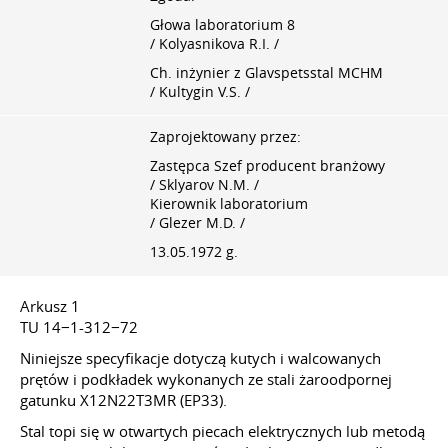
Głowa laboratorium 8
/ Kolyasnikova R.I. /
Ch. inżynier z Glavspetsstal MCHM
/ Kultygin V.S. /
Zaprojektowany przez:
Zastępca Szef producent branżowy
/ Sklyarov N.M. /
Kierownik laboratorium
/ Glezer M.D. /
13.05.1972 g.
Arkusz 1
TU 14−1-312−72
Niniejsze specyfikacje dotyczą kutych i walcowanych
prętów i podkładek wykonanych ze stali żaroodpornej
gatunku X12N22T3MR (EP33).
Stal topi się w otwartych piecach elektrycznych lub metodą