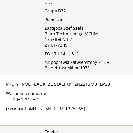
UDC
Grupa B32
Popieram:
Zastępca Szef Szefa
Biura Technicznego MCHM
/ Sheftel N.I. /
2 / UP-72 g.
TO / TU 14−1-312
Nr poprawki Zatwierdzony 21 / V
Błąd drukarski nr 1973.
PRĘTY I PODKŁADKI ZE STALI Kh12N22T3M3 (EP33)
Warunki techniczne
TU 14−1-312−72
(Zamiast ChMTU / TsNIICHM 1275−65)
Zgoda: