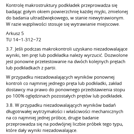
Kontrolę makrostruktury podkładek przeprowadza się
badając gołym okiem powierzchnię każdej myjki, zmielonej
do badania ultradźwiękowego, w stanie niewytrawionym.
W razie wątpliwości stosuje się wytrawianie miejscowe.
Arkusz 5
TU 14−1-312−72
3.7. Jeśli podczas makrokontroli uzyskano niezadowalające
wyniki, ten pręt lub podkładka należy wyrzucić. Dozwolone
jest ponowne przetestowanie na dwóch kolejnych prętach
lub podkładkach z partii.
W przypadku niezadowalających wyników ponownej
kontroli co najmniej jednego pręta lub podkładki, zakład
dostawcy ma prawo do ponownego przedstawienia stopu
po 100% oględzinach pozostałych prętów lub podkładek.
3.8. W przypadku niezadowalających wyników badań
długotrwałej wytrzymałości i właściwości mechanicznych
na co najmniej jednej próbce, drugie badanie
przeprowadza się na podwójnej liczbie próbek tego typu,
które dały wyniki niezadowalające.