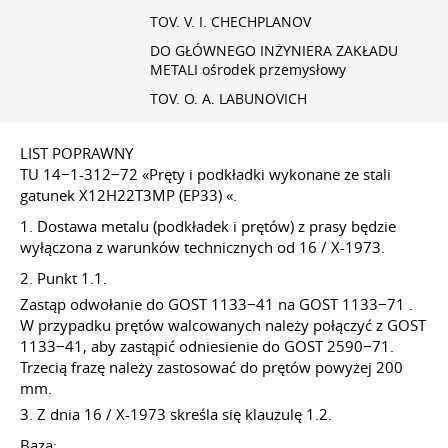
TOV. V. I. CHECHPLANOV
DO GŁÓWNEGO INŻYNIERA ZAKŁADU
METALI ośrodek przemysłowy
TOV. O. A. LABUNOVICH
LIST POPRAWNY
TU 14−1-312−72 «Pręty i podkładki wykonane ze stali
gatunek Х12Н22Т3МР (EP33) «.
1. Dostawa metalu (podkładek i prętów) z prasy będzie
wyłączona z warunków technicznych od 16 / X-1973.
2. Punkt 1.1.
Zastąp odwołanie do GOST 1133−41 na GOST 1133−71 .
W przypadku prętów walcowanych należy połączyć z GOST
1133−41, aby zastąpić odniesienie do GOST 2590−71.
Trzecią frazę należy zastosować do prętów powyżej 200
mm.
3. Z dnia 16 / X-1973 skreśla się klauzulę 1.2.
Baza: