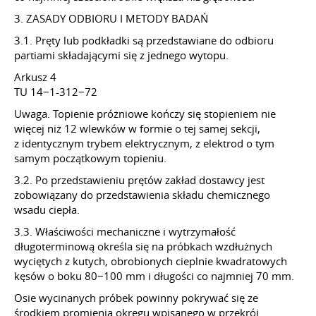
3. ZASADY ODBIORU I METODY BADAŃ
3.1. Pręty lub podkładki są przedstawiane do odbioru
partiami składającymi się z jednego wytopu.
Arkusz 4
TU 14−1-312−72
Uwaga. Topienie próżniowe kończy się stopieniem nie
więcej niż 12 wlewków w formie o tej samej sekcji,
z identycznym trybem elektrycznym, z elektrod o tym
samym początkowym topieniu.
3.2. Po przedstawieniu prętów zakład dostawcy jest
zobowiązany do przedstawienia składu chemicznego
wsadu ciepła.
3.3. Właściwości mechaniczne i wytrzymałość
długoterminową określa się na próbkach wzdłużnych
wyciętych z kutych, obrobionych cieplnie kwadratowych
kęsów o boku 80−100 mm i długości co najmniej 70 mm.
Osie wycinanych próbek powinny pokrywać się ze
środkiem promienia okręgu wpisanego w przekrój