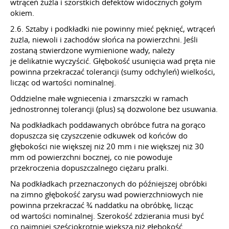
wtrąceń żużla i szorstkich defektów widocznych gołym
okiem.
2.6. Sztaby i podkładki nie powinny mieć pęknięć, wtrąceń
żużla, niewoli i zachodów słońca na powierzchni. Jeśli
zostaną stwierdzone wymienione wady, należy
je delikatnie wyczyścić. Głębokość usunięcia wad pręta nie
powinna przekraczać tolerancji (sumy odchyleń) wielkości,
licząc od wartości nominalnej.
Oddzielne małe wgniecenia i zmarszczki w ramach
jednostronnej tolerancji (plus) są dozwolone bez usuwania.
Na podkładkach poddawanych obróbce futra na gorąco
dopuszcza się czyszczenie odkuwek od końców do
głębokości nie większej niż 20 mm i nie większej niż 30
mm od powierzchni bocznej, co nie powoduje
przekroczenia dopuszczalnego ciężaru pralki.
Na podkładkach przeznaczonych do późniejszej obróbki
na zimno głębokość zarysu wad powierzchniowych nie
powinna przekraczać ¾ naddatku na obróbkę, licząc
od wartości nominalnej. Szerokość zdzierania musi być
co najmniej sześciokrotnie większa niż głębokość.