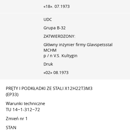
«18». 07.1973
UDC
Grupa B-32
ZATWIERDZONY:
Główny inżynier firmy Glavspetsstal
MCHM
p / n V.S. Kultygin
Druk
«02» 08.1973
PRĘTY I PODKŁADKI ZE STALI Х12Н22Т3М3
(EP33)
Warunki techniczne
TU 14−1-312−72
Zmień nr 1
STAN