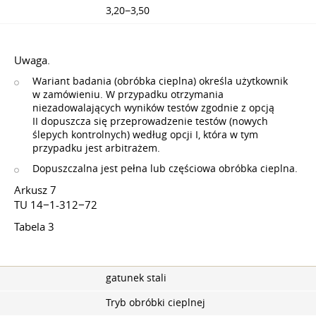
3,20−3,50
Uwaga.
Wariant badania (obróbka cieplna) określa użytkownik
w zamówieniu. W przypadku otrzymania
niezadowalających wyników testów zgodnie z opcją
II dopuszcza się przeprowadzenie testów (nowych
ślepych kontrolnych) według opcji I, która w tym
przypadku jest arbitrażem.
Dopuszczalna jest pełna lub częściowa obróbka cieplna.
Arkusz 7
TU 14−1-312−72
Tabela 3
gatunek stali
Tryb obróbki cieplnej