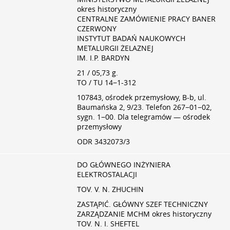
okres historyczny
CENTRALNE ZAMÓWIENIE PRACY BANER
CZERWONY
INSTYTUT BADAŃ NAUKOWYCH
METALURGII ŻELAZNEJ
IM. I.P. BARDYN
21 / 05,73 g.
TO / TU 14−1-312
107843, ośrodek przemysłowy, B-b, ul.
Baumańska 2, 9/23. Telefon 267−01−02,
sygn. 1−00. Dla telegramów — ośrodek
przemysłowy
ODR 3432073/3
DO GŁÓWNEGO INŻYNIERA
ELEKTROSTALACJI
TOV. V. N. ZHUCHIN
ZASTĄPIĆ. GŁÓWNY SZEF TECHNICZNY
ZARZĄDZANIE MCHM okres historyczny
TOV. N. I. SHEFTEL