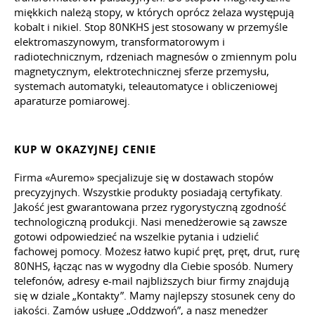
miękkich należą stopy, w których oprócz żelaza występują
kobalt i nikiel. Stop 80NKHS jest stosowany w przemyśle
elektromaszynowym, transformatorowym i
radiotechnicznym, rdzeniach magnesów o zmiennym polu
magnetycznym, elektrotechnicznej sferze przemysłu,
systemach automatyki, teleautomatyce i obliczeniowej
aparaturze pomiarowej.
KUP W OKAZYJNEJ CENIE
Firma «Auremo» specjalizuje się w dostawach stopów
precyzyjnych. Wszystkie produkty posiadają certyfikaty.
Jakość jest gwarantowana przez rygorystyczną zgodność
technologiczną produkcji. Nasi menedżerowie są zawsze
gotowi odpowiedzieć na wszelkie pytania i udzielić
fachowej pomocy. Możesz łatwo kupić pręt, pręt, drut, rurę
80NHS, łącząc nas w wygodny dla Ciebie sposób. Numery
telefonów, adresy e-mail najbliższych biur firmy znajdują
się w dziale „Kontakty”. Mamy najlepszy stosunek ceny do
jakości. Zamów usługę „Oddzwoń”, a nasz menedżer