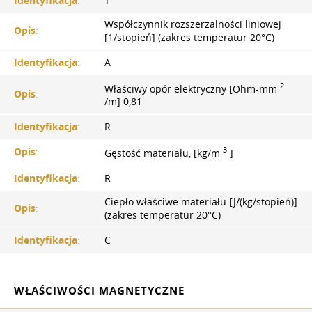
Identyfikacja
:
T
Współczynnik rozszerzalności liniowej
Opis
:
[1/stopień] (zakres temperatur 20°С)
Identyfikacja
:
A
2
Właściwy opór elektryczny [Ohm-mm
Opis
:
/m] 0,81
Identyfikacja
:
R
3
Opis
:
Gęstość materiału, [kg/m
]
Identyfikacja
:
R
Ciepło właściwe materiału [J/(kg/stopień)]
Opis
:
(zakres temperatur 20°С)
Identyfikacja
:
C
WŁAŚCIWOŚCI MAGNETYCZNE