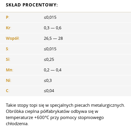
SKŁAD PROCENTOWY:
P
:
≤0,015
Kr
:
0,3 — 0,6
Współ
:
26,5 — 28
S
:
≤0,015
Si
:
≤0,25
Mn
:
0,2 — 0,4
Ni
:
≤0,3
C
:
≤0,04
Takie stopy topi się w specjalnych piecach metalurgicznych.
Obróbka cieplna półfabrykatów odbywa się w
temperaturze +600°С przy pomocy stopniowego
chłodzenia.