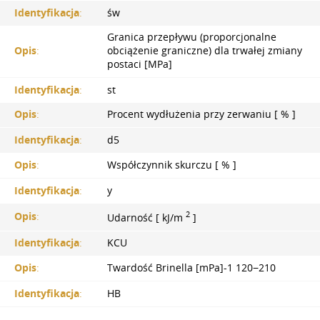
Identyfikacja
:
św
Granica przepływu (proporcjonalne
Opis
:
obciążenie graniczne) dla trwałej zmiany
postaci [MPa]
Identyfikacja
:
st
Opis
:
Procent wydłużenia przy zerwaniu [ % ]
Identyfikacja
:
d5
Opis
:
Współczynnik skurczu [ % ]
Identyfikacja
:
y
2
Opis
:
Udarność [ kJ/m
]
Identyfikacja
:
KCU
Opis
:
Twardość Brinella [mPa]-1 120−210
Identyfikacja
:
HB