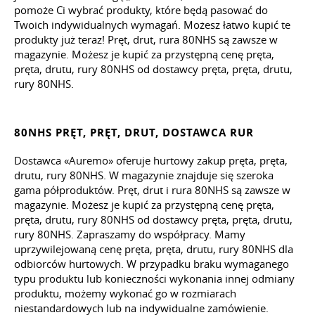
pomoże Ci wybrać produkty, które będą pasować do
Twoich indywidualnych wymagań. Możesz łatwo kupić te
produkty już teraz! Pręt, drut, rura 80NHS są zawsze w
magazynie. Możesz je kupić za przystępną cenę pręta,
pręta, drutu, rury 80NHS od dostawcy pręta, pręta, drutu,
rury 80NHS.
80NHS PRĘT, PRĘT, DRUT, DOSTAWCA RUR
Dostawca «Auremo» oferuje hurtowy zakup pręta, pręta,
drutu, rury 80NHS. W magazynie znajduje się szeroka
gama półproduktów. Pręt, drut i rura 80NHS są zawsze w
magazynie. Możesz je kupić za przystępną cenę pręta,
pręta, drutu, rury 80NHS od dostawcy pręta, pręta, drutu,
rury 80NHS. Zapraszamy do współpracy. Mamy
uprzywilejowaną cenę pręta, pręta, drutu, rury 80NHS dla
odbiorców hurtowych. W przypadku braku wymaganego
typu produktu lub konieczności wykonania innej odmiany
produktu, możemy wykonać go w rozmiarach
niestandardowych lub na indywidualne zamówienie.