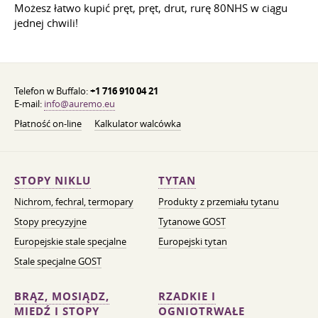
Możesz łatwo kupić pręt, pręt, drut, rurę 80NHS w ciągu
jednej chwili!
Telefon w Buffalo:
+1 716 910 04 21
E-mail:
info@auremo.eu
Płatność on-line
Kalkulator walcówka
STOPY NIKLU
TYTAN
Nichrom, fechral, termopary
Produkty z przemiału tytanu
Stopy precyzyjne
Tytanowe GOST
Europejskie stale specjalne
Europejski tytan
Stale specjalne GOST
BRĄZ, MOSIĄDZ,
RZADKIE I
MIEDŹ I STOPY
OGNIOTRWAŁE