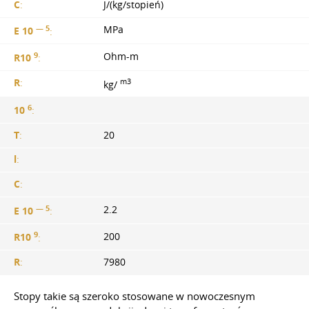
C
:
J/(kg/stopień)
— 5
MPa
E 10
:
9
Ohm-m
R10
:
m3
R
:
kg/
6
10
:
T
:
20
l
:
C
:
— 5
2.2
E 10
:
9
200
R10
:
R
:
7980
Stopy takie są szeroko stosowane w nowoczesnym