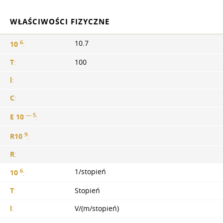
WŁAŚCIWOŚCI FIZYCZNE
6
10.7
10
:
T
:
100
l
:
C
:
— 5
E 10
:
9
R10
:
R
:
6
1/stopień
10
:
T
:
Stopień
l
:
V/(m/stopień)