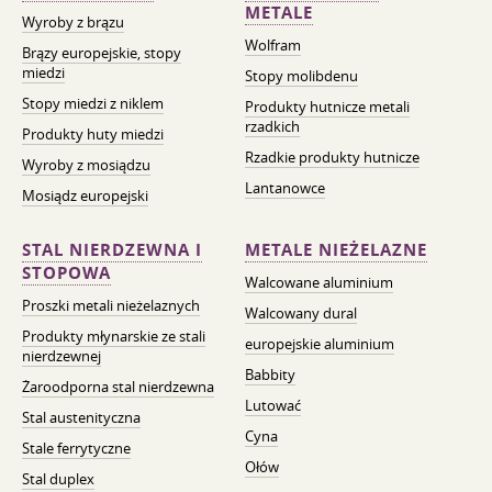
METALE
Wyroby z brązu
Wolfram
Brązy europejskie, stopy
miedzi
Stopy molibdenu
Stopy miedzi z niklem
Produkty hutnicze metali
rzadkich
Produkty huty miedzi
Rzadkie produkty hutnicze
Wyroby z mosiądzu
Lantanowce
Mosiądz europejski
STAL NIERDZEWNA I
METALE NIEŻELAZNE
STOPOWA
Walcowane aluminium
Proszki metali nieżelaznych
Walcowany dural
Produkty młynarskie ze stali
europejskie aluminium
nierdzewnej
Babbity
Żaroodporna stal nierdzewna
Lutować
Stal austenityczna
Cyna
Stale ferrytyczne
Ołów
Stal duplex