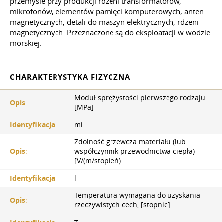
przemyśle przy produkcji rdzeni transformatorów,
mikrofonów, elementów pamięci komputerowych, anten
magnetycznych, detali do maszyn elektrycznych, rdzeni
magnetycznych. Przeznaczone są do eksploatacji w wodzie
morskiej.
CHARAKTERYSTYKA FIZYCZNA
Moduł sprężystości pierwszego rodzaju
Opis
:
[MPa]
Identyfikacja
:
mi
Zdolność grzewcza materiału (lub
Opis
:
współczynnik przewodnictwa ciepła)
[V/(m/stopień)
Identyfikacja
:
l
Temperatura wymagana do uzyskania
Opis
:
rzeczywistych cech, [stopnie]