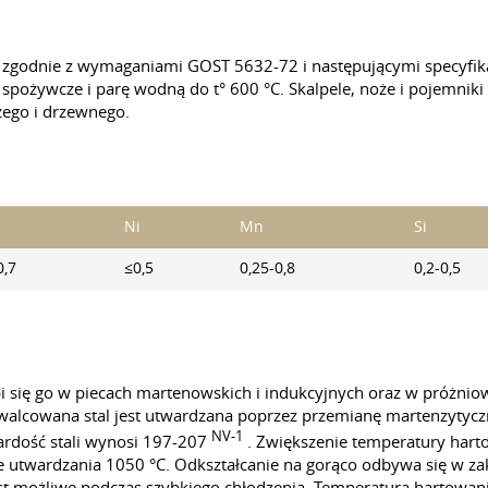
a zgodnie z wymaganiami
GOST 5632-72
i następującymi specyfi
ożywcze i parę wodną do t° 600 °C. Skalpele, noże i pojemniki 
ego i drzewnego.
Ni
Mn
Si
0,7
≤0,5
0,25-0,8
0,2-0,5
pi się go w piecach martenowskich i indukcyjnych oraz w próżni
cowana stal jest utwardzana poprzez przemianę martenzytyczną. S
NV-1
ardość stali wynosi 197-207
. Zwiększenie temperatury harto
 utwardzania 1050 °C. Odkształcanie na gorąco odbywa się w zak
est możliwe podczas szybkiego chłodzenia. Temperatura hartowa