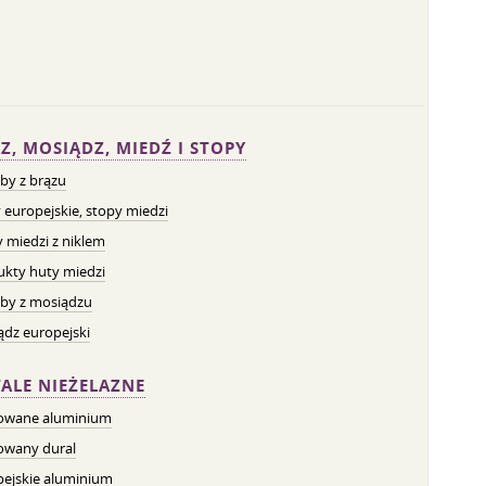
Z, MOSIĄDZ, MIEDŹ I STOPY
by z brązu
 europejskie, stopy miedzi
 miedzi z niklem
ukty huty miedzi
by z mosiądzu
dz europejski
ALE NIEŻELAZNE
owane aluminium
owany dural
pejskie aluminium