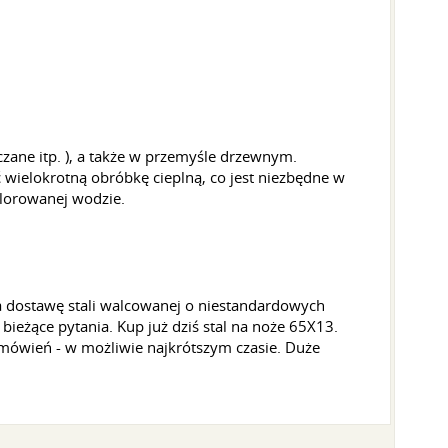
ączane
itp.
), a także w przemyśle drzewnym.
 wielokrotną obróbkę cieplną, co jest niezbędne w
lorowanej wodzie.
a dostawę stali walcowanej o niestandardowych
bieżące pytania. Kup już dziś stal na noże 65X13.
mówień - w możliwie najkrótszym czasie. Duże