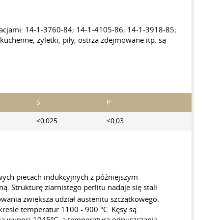
kacjami: 14-1-3760-84; 14-1-4105-86; 14-1-3918-85;
kuchenne, żyletki, piły, ostrza zdejmowane
itp.
są
S
P
≤0,025
≤0,03
owych piecach indukcyjnych z późniejszym
trukturę ziarnistego perlitu nadaje się stali
wania zwiększa udział austenitu szczątkowego.
resie temperatur 1100 - 900 °C. Kęsy są
nia wynosi 1045°C, a temperatura odpuszczania