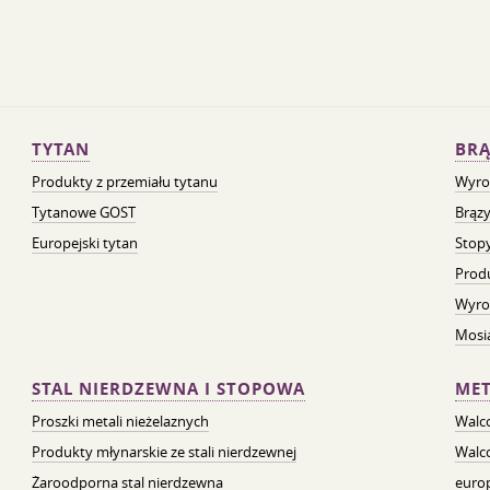
TYTAN
BRĄ
Produkty z przemiału tytanu
Wyro
Tytanowe GOST
Brązy
Europejski tytan
Stopy
Prod
Wyro
Mosią
STAL NIERDZEWNA I STOPOWA
MET
Proszki metali nieżelaznych
Walc
Produkty młynarskie ze stali nierdzewnej
Walc
Żaroodporna stal nierdzewna
euro