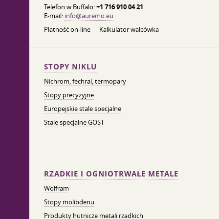
Telefon w Buffalo:
+1 716 910 04 21
E-mail:
info@auremo.eu
Płatność on-line
Kalkulator walcówka
STOPY NIKLU
Nichrom, fechral, termopary
Stopy precyzyjne
Europejskie stale specjalne
Stale specjalne GOST
RZADKIE I OGNIOTRWAŁE METALE
Wolfram
Stopy molibdenu
Produkty hutnicze metali rzadkich