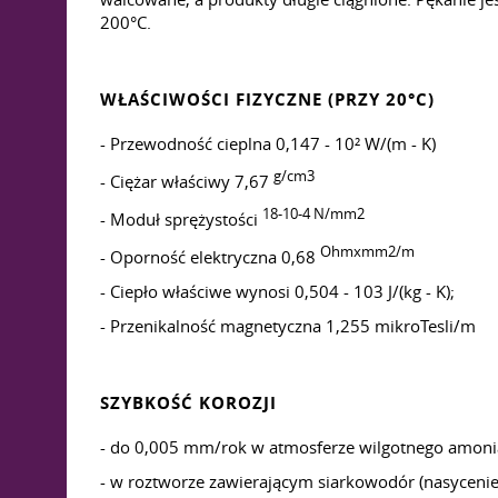
200°C.
WŁAŚCIWOŚCI FIZYCZNE (PRZY 20°C)
- Przewodność cieplna 0,147 - 10² W/(m - K)
g/cm3
- Ciężar właściwy 7,67
18-10-4 N/mm2
- Moduł sprężystości
Ohmxmm2/m
- Oporność elektryczna 0,68
- Ciepło właściwe wynosi 0,504 - 103 J/(kg - K);
- Przenikalność magnetyczna 1,255 mikroTesli/m
SZYBKOŚĆ KOROZJI
- do 0,005 mm/rok w atmosferze wilgotnego amoni
- w roztworze zawierającym siarkowodór (nasycenie