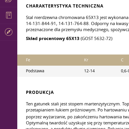
CHARAKTERYSTYKA TECHNICZNA
Stal nierdzewna chromowana 65X13 jest wykonan
14-131-844-91, 14-131-764-88. Odporny na kwasy sp
przeznaczone dla przemysłu medycznego, spożywcz
Skład procentowy 65X13
(GOST 5632-72)
Fe
Kr
C
Podstawa
12-14
0,6-
PRODUKCJA
Ten gatunek stali jest stopem martenzytycznym. To
przetapianiem łukiem próżniowym. Po hartowaniu wal
poprzez wyżarzanie, po zakończeniu hartowania tw
Optymalną twardość uzyskuje się przy temperaturze
walcowane, a produkty długie ciągnione. Pękanie j