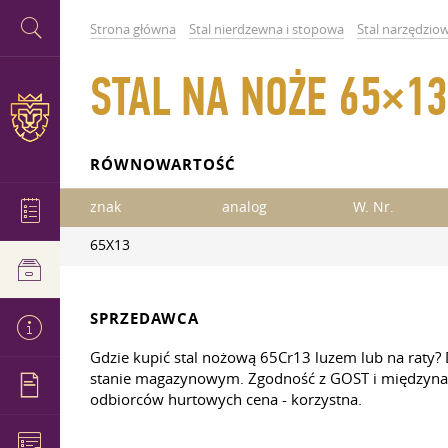
Strona główna
Stal nierdzewna i stopowa
Stal narzędzio
STAL NA NOŻE 65×13
RÓWNOWARTOŚĆ
znak
analog
W. Nr.
65X13
SPRZEDAWCA
Gdzie kupić stal nożową 65Cr13 luzem lub na raty
stanie magazynowym. Zgodność z GOST i międzynar
odbiorców hurtowych cena - korzystna.