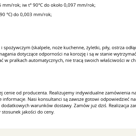
6 mm/rok; iw t° 90°C do około 0,097 mm/rok;
-90 °C) do 0,003 mm/rok;
 spożywczym (skalpele, noże kuchenne, żyletki, piły, ostrza odł
magania dotyczące odporności na korozję i są w stanie wytrzymać
 w pralkach automatycznych, nie tracą swoich właściwości w ch
ej cenie od producenta. Realizujemy indywidualne zamówienia n
 informacje. Nasi konsultanci są zawsze gotowi odpowiedzieć na 
az dodatkowych warunków dostawy. Zamów już dziś. Realizacja za
 stosunek jakości do ceny.