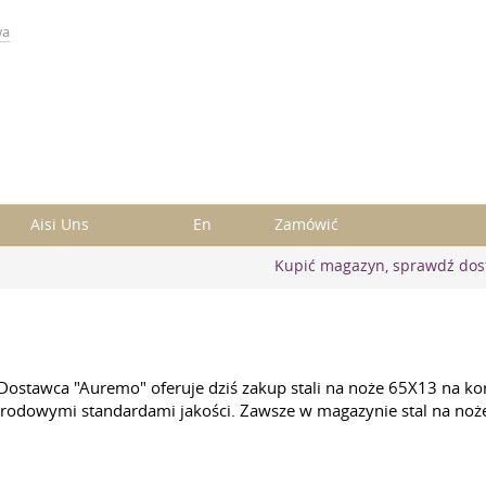
wa
Aisi Uns
En
Zamówić
Kupić magazyn, sprawdź dos
? Dostawca "Auremo" oferuje dziś zakup stali na noże 65X13 na 
odowymi standardami jakości. Zawsze w magazynie stal na noże