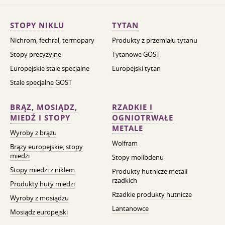
STOPY NIKLU
TYTAN
Nichrom, fechral, termopary
Produkty z przemiału tytanu
Stopy precyzyjne
Tytanowe GOST
Europejskie stale specjalne
Europejski tytan
Stale specjalne GOST
BRĄZ, MOSIĄDZ,
RZADKIE I
MIEDŹ I STOPY
OGNIOTRWAŁE
METALE
Wyroby z brązu
Wolfram
Brązy europejskie, stopy
miedzi
Stopy molibdenu
Stopy miedzi z niklem
Produkty hutnicze metali
rzadkich
Produkty huty miedzi
Rzadkie produkty hutnicze
Wyroby z mosiądzu
Lantanowce
Mosiądz europejski