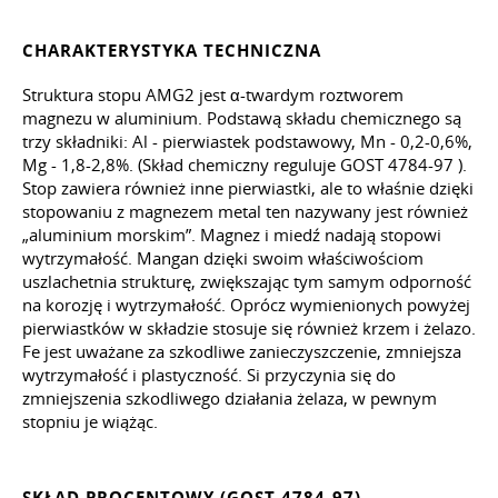
CHARAKTERYSTYKA TECHNICZNA
Struktura stopu AMG2 jest α-twardym roztworem
magnezu w aluminium. Podstawą składu chemicznego są
trzy składniki: Al - pierwiastek podstawowy, Mn - 0,2-0,6%,
Mg - 1,8-2,8%. (Skład chemiczny reguluje
GOST 4784-97
).
Stop zawiera również inne pierwiastki, ale to właśnie dzięki
stopowaniu z magnezem metal ten nazywany jest również
„aluminium morskim”. Magnez i miedź nadają stopowi
wytrzymałość. Mangan dzięki swoim właściwościom
uszlachetnia strukturę, zwiększając tym samym odporność
na korozję i wytrzymałość. Oprócz wymienionych powyżej
pierwiastków w składzie stosuje się również krzem i żelazo.
Fe jest uważane za szkodliwe zanieczyszczenie, zmniejsza
wytrzymałość i plastyczność. Si przyczynia się do
zmniejszenia szkodliwego działania żelaza, w pewnym
stopniu je wiążąc.
SKŁAD PROCENTOWY (GOST 4784-97)