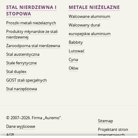
STAL NIERDZEWNA I
METALE NIEŻELAZNE
STOPOWA
Walcowane aluminium
Proszki metali nieżelaznych
Walcowany dural
Produkty młynarskie ze stali
europejskie aluminium
nierdzewnej
Babbity
Żaroodporna stal nierdzewna
Lutować
Stal austenityczna
Cyna
Stale ferrytyczne
Ołów
Stal duplex
GOST stali specjalnych
Stal narzędziowa
© 2007–2026. Firma „Auremo”.
Sitemap
Dane wyjściowe
Projektant stron
AGB
internetowych