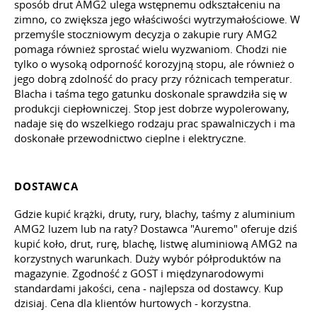
sposób drut AMG2 ulega wstępnemu odkształceniu na
zimno, co zwiększa jego właściwości wytrzymałościowe. W
przemyśle stoczniowym decyzja o zakupie rury AMG2
pomaga również sprostać wielu wyzwaniom. Chodzi nie
tylko o wysoką odporność korozyjną stopu, ale również o
jego dobrą zdolność do pracy przy różnicach temperatur.
Blacha i taśma tego gatunku doskonale sprawdziła się w
produkcji ciepłowniczej. Stop jest dobrze wypolerowany,
nadaje się do wszelkiego rodzaju prac spawalniczych i ma
doskonałe przewodnictwo cieplne i elektryczne.
DOSTAWCA
Gdzie kupić krążki, druty, rury, blachy, taśmy z aluminium
AMG2 luzem lub na raty? Dostawca "Auremo" oferuje dziś
kupić koło, drut, rurę, blachę, listwę aluminiową AMG2 na
korzystnych warunkach. Duży wybór półproduktów na
magazynie. Zgodność z GOST i międzynarodowymi
standardami jakości, cena - najlepsza od dostawcy. Kup
dzisiaj. Cena dla klientów hurtowych - korzystna.