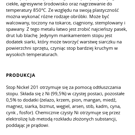
ciekłe, agresywne środowisko oraz nagrzewanie do
temperatury 850°C. Ze względu na swoją plastyczność
można wykonać różne rodzaje obróbki. Może być
walcowany, toczony na tokarce, ciągniony, stemplowany i
spawany. Z tego metalu łatwo jest zrobić najcieńszy pasek,
drut lub blachę. Jedynym mankamentem stopu jest
dodatek siarki, który może tworzyć warstwę siarczku na
powierzchni sprzętu, czyniąc stop bardziej kruchym w
wysokich temperaturach.
PRODUKCJA
Stop Nickel 201 otrzymuje się za pomocą odtłuszczania
stopu. Składa się z Ni (99,5%) w czystej postaci, pozostałe
0,5% to dodatki (żelazo, krzem, pion, mangan, miedź,
magnez, siarka, bizmut, węgiel, arsen, stib, kadm, cyna,
cynk , fosfor). Chemicznie czysty Ni otrzymuje się przez
elektrolizę lub metodą rozkładu złożonych substancji,
poddając je prądowi.