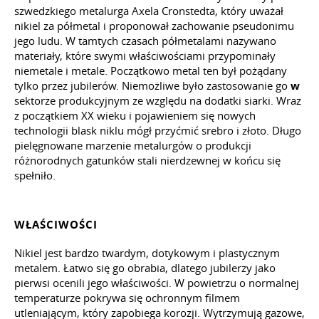
szwedzkiego metalurga Axela Cronstedta, który uważał
nikiel za półmetal i proponował zachowanie pseudonimu
jego ludu. W tamtych czasach półmetalami nazywano
materiały, które swymi właściwościami przypominały
niemetale i metale. Początkowo metal ten był pożądany
tylko przez jubilerów. Niemożliwe było zastosowanie go
w
sektorze produkcyjnym ze względu na dodatki siarki. Wraz
z początkiem XX wieku i pojawieniem się nowych
technologii blask niklu mógł przyćmić srebro i złoto. Długo
pielęgnowane marzenie metalurgów o produkcji
różnorodnych gatunków stali nierdzewnej w końcu się
spełniło.
WŁAŚCIWOŚCI
Nikiel jest bardzo twardym, dotykowym i plastycznym
metalem. Łatwo się go obrabia, dlatego jubilerzy jako
pierwsi ocenili jego właściwości. W powietrzu o normalnej
temperaturze pokrywa się ochronnym filmem
utleniającym, który zapobiega korozji. Wytrzymują gazowe,