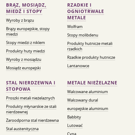
BRĄZ, MOSIĄDZ,
RZADKIE I
MIEDŹ I STOPY
OGNIOTRWAŁE
METALE
Wyroby z brązu
Wolfram
Brązy europejskie, stopy
miedzi
Stopy molibdenu
Stopy miedzi z niklem
Produkty hutnicze metali
rzadkich
Produkty huty miedzi
Rzadkie produkty hutnicze
Wyroby z mosiądzu
Lantanowce
Mosiądz europejski
STAL NIERDZEWNA I
METALE NIEŻELAZNE
STOPOWA
Walcowane aluminium
Proszki metali nieżelaznych
Walcowany dural
Produkty młynarskie ze stali
europejskie aluminium
nierdzewnej
Babbity
Żaroodporna stal nierdzewna
Lutować
Stal austenityczna
Cyna