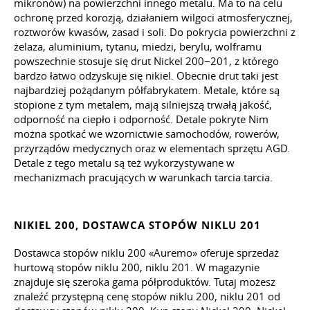
mikronów) na powierzchni innego metalu. Ma to na celu
ochronę przed korozją, działaniem wilgoci atmosferycznej,
roztworów kwasów, zasad i soli. Do pokrycia powierzchni z
żelaza, aluminium, tytanu, miedzi, berylu, wolframu
powszechnie stosuje się drut Nickel 200−201, z którego
bardzo łatwo odzyskuje się nikiel. Obecnie drut taki jest
najbardziej pożądanym półfabrykatem. Metale, które są
stopione z tym metalem, mają silniejszą trwałą jakość,
odporność na ciepło i odporność. Detale pokryte Nim
można spotkać we wzornictwie samochodów, rowerów,
przyrządów medycznych oraz w elementach sprzętu AGD.
Detale z tego metalu są też wykorzystywane w
mechanizmach pracujących w warunkach tarcia tarcia.
NIKIEL 200, DOSTAWCA STOPÓW NIKLU 201
Dostawca stopów niklu 200 «Auremo» oferuje sprzedaż
hurtową stopów niklu 200, niklu 201. W magazynie
znajduje się szeroka gama półproduktów. Tutaj możesz
znaleźć przystępną cenę stopów niklu 200, niklu 201 od