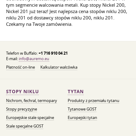
tym segmencie walcowania metali. Kup stopy Nickel 200,
Nickel 201 już teraz! Jest najlepsza cena stopów niklu 200,
niklu 201 od dostawcy stopów niklu 200, niklu 201.
Czekamy na Twoje zamówienia.
Telefon w Buffalo:
+1 716 910 04 21
E-mail:
info@auremo.eu
Płatność on-line
Kalkulator walcówka
STOPY NIKLU
TYTAN
Nichrom, fechral, termopary
Produkty z przemiału tytanu
Stopy precyzyjne
Tytanowe GOST
Europejskie stale specjalne
Europejski tytan
Stale specjalne GOST