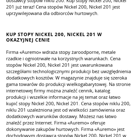
dostawcy stopów niklu 200. Kup stopy Nickel 200, Nickel
201 już teraz! Cena stopów Nickel 200, Nickel 201 jest
uprzywilejowana dla odbiorców hurtowych.
KUP STOPY NICKEL 200, NICKEL 201 W
OKAZYJNEJ CENIE
Firma «Auremo» wdraża stopy żaroodporne, metale
rzadkie i ogniotrwałe na korzystnych warunkach. Cena
stopów Nickel 200, Nickel 201 jest uwarunkowana
szczegółami technologicznymi produkcji bez uwzględnienia
dodatkowych kosztów. W magazynie znajduje się szeroka
gama towarów do produkcji wielkogabarytowej. Na stronie
internetowej firmy można znaleźć cennik, katalog
produkcji i wszelkie informacje na jej temat oraz łatwo
kupić stopy Nickel 200, Nickel 201. Cena stopów niklu 200,
niklu 201 uzależniona jest od wielkości zamówienia oraz
dodatkowych warunków dostawy. Możesz nas łatwo
znaleźć przez Internet. Firma «Auremo» oferuje
dokonywanie zakupów hurtowych. Firma «Auremo» jest
dochodowym dostawcą stopów Nickel 200, Nickel 201 w