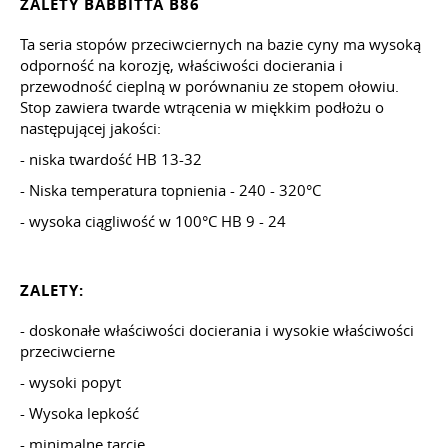
ZALETY BABBITTA B86
Ta seria stopów przeciwciernych na bazie cyny ma wysoką
odporność na korozję, właściwości docierania i
przewodność cieplną w porównaniu ze stopem ołowiu.
Stop zawiera twarde wtrącenia w miękkim podłożu o
następującej jakości:
- niska twardość HB 13-32
- Niska temperatura topnienia - 240 - 320°С
- wysoka ciągliwość w 100°C HB 9 - 24
ZALETY:
- doskonałe właściwości docierania i wysokie właściwości
przeciwcierne
- wysoki popyt
- Wysoka lepkość
- minimalne tarcie