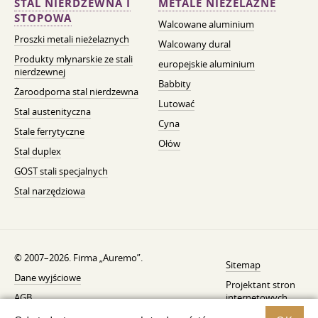
STAL NIERDZEWNA I
METALE NIEŻELAZNE
STOPOWA
Walcowane aluminium
Proszki metali nieżelaznych
Walcowany dural
Produkty młynarskie ze stali
europejskie aluminium
nierdzewnej
Babbity
Żaroodporna stal nierdzewna
Lutować
Stal austenityczna
Cyna
Stale ferrytyczne
Ołów
Stal duplex
GOST stali specjalnych
Stal narzędziowa
© 2007–2026. Firma „Auremo”.
Sitemap
Dane wyjściowe
Projektant stron
AGB
internetowych
—
Fresh
Powiadomienie o wycofaniu