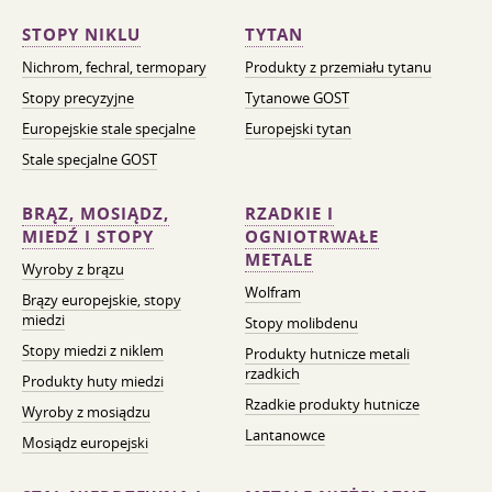
STOPY NIKLU
TYTAN
Nichrom, fechral, termopary
Produkty z przemiału tytanu
Stopy precyzyjne
Tytanowe GOST
Europejskie stale specjalne
Europejski tytan
Stale specjalne GOST
BRĄZ, MOSIĄDZ,
RZADKIE I
MIEDŹ I STOPY
OGNIOTRWAŁE
METALE
Wyroby z brązu
Wolfram
Brązy europejskie, stopy
miedzi
Stopy molibdenu
Stopy miedzi z niklem
Produkty hutnicze metali
rzadkich
Produkty huty miedzi
Rzadkie produkty hutnicze
Wyroby z mosiądzu
Lantanowce
Mosiądz europejski