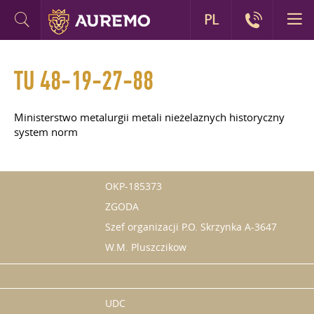
PL
TU 48-19-27-88
Ministerstwo metalurgii metali nieżelaznych historyczny
system norm
OKP-185373
ZGODA
Szef organizacji P.O. Skrzynka A-3647
W.M. Pluszczikow
UDC