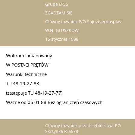
Grupa B-55
ZGADZAM SIĘ
Główny inżynier P/O Sojuztverdosplav
W.N. GLUSZKOW
15 stycznia 1988
Wolfram lantanowany
W POSTACI PRĘTÓW
Warunki techniczne
TU 48-19-27-88
(zastępuje TU 48-19-27-77)
Ważne od 06.01.88 Bez ograniczeń czasowych
Główny inżynier przedsiębiorstwa P.O.
Skrzynka R-6678