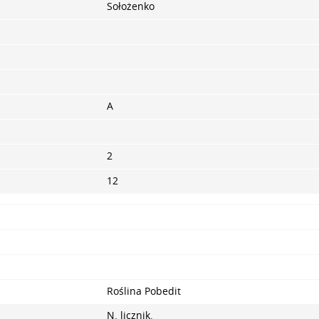
Sołożenko
A
2
12
Roślina Pobedit
N. licznik.