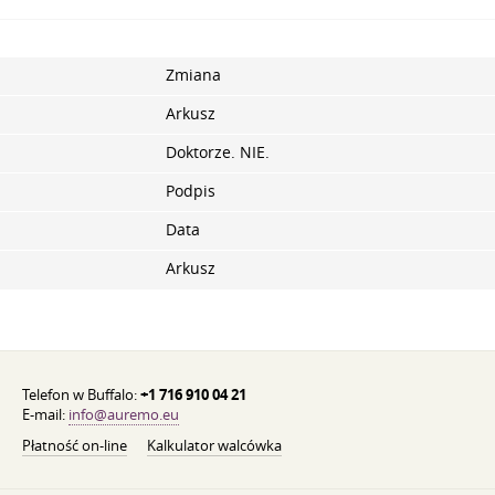
Zmiana
Arkusz
Doktorze. NIE.
Podpis
Data
Arkusz
Telefon w Buffalo:
+1 716 910 04 21
E-mail:
info@auremo.eu
Płatność on-line
Kalkulator walcówka