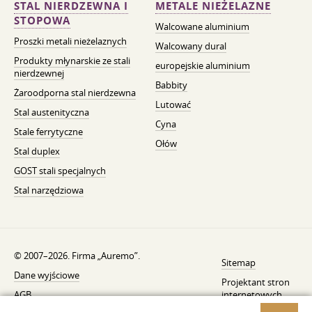
STAL NIERDZEWNA I
METALE NIEŻELAZNE
STOPOWA
Walcowane aluminium
Proszki metali nieżelaznych
Walcowany dural
Produkty młynarskie ze stali
europejskie aluminium
nierdzewnej
Babbity
Żaroodporna stal nierdzewna
Lutować
Stal austenityczna
Cyna
Stale ferrytyczne
Ołów
Stal duplex
GOST stali specjalnych
Stal narzędziowa
© 2007–2026. Firma „Auremo”.
Sitemap
Dane wyjściowe
Projektant stron
AGB
internetowych
—
Fresh