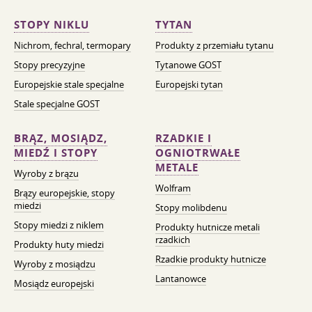
STOPY NIKLU
TYTAN
Nichrom, fechral, termopary
Produkty z przemiału tytanu
Stopy precyzyjne
Tytanowe GOST
Europejskie stale specjalne
Europejski tytan
Stale specjalne GOST
BRĄZ, MOSIĄDZ,
RZADKIE I
MIEDŹ I STOPY
OGNIOTRWAŁE
METALE
Wyroby z brązu
Wolfram
Brązy europejskie, stopy
miedzi
Stopy molibdenu
Stopy miedzi z niklem
Produkty hutnicze metali
rzadkich
Produkty huty miedzi
Rzadkie produkty hutnicze
Wyroby z mosiądzu
Lantanowce
Mosiądz europejski