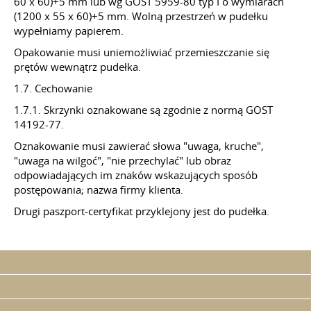
60 x 60)+5 mm lub wg GOST 5959-80 typ I o wymiarach
(1200 x 55 x 60)+5 mm. Wolną przestrzeń w pudełku
wypełniamy papierem.
Opakowanie musi uniemożliwiać przemieszczanie się
prętów wewnątrz pudełka.
1.7. Cechowanie
1.7.1. Skrzynki oznakowane są zgodnie z normą GOST
14192-77.
Oznakowanie musi zawierać słowa "uwaga, kruche",
"uwaga na wilgoć", "nie przechylać" lub obraz
odpowiadających im znaków wskazujących sposób
postępowania; nazwa firmy klienta.
Drugi paszport-certyfikat przyklejony jest do pudełka.