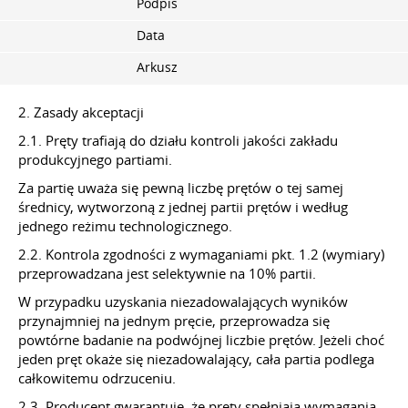
Podpis
Data
Arkusz
2. Zasady akceptacji
2.1. Pręty trafiają do działu kontroli jakości zakładu
produkcyjnego partiami.
Za partię uważa się pewną liczbę prętów o tej samej
średnicy, wytworzoną z jednej partii prętów i według
jednego reżimu technologicznego.
2.2. Kontrola zgodności z wymaganiami pkt. 1.2 (wymiary)
przeprowadzana jest selektywnie na 10% partii.
W przypadku uzyskania niezadowalających wyników
przynajmniej na jednym pręcie, przeprowadza się
powtórne badanie na podwójnej liczbie prętów. Jeżeli choć
jeden pręt okaże się niezadowalający, cała partia podlega
całkowitemu odrzuceniu.
2.3. Producent gwarantuje, że pręty spełniają wymagania