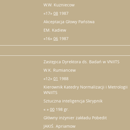
W.W. Kuzniecow
«17»
08
1987
Akceptacja Głowy Państwa
EM. Kadiew
«16»
06
1987
Zastępca Dyrektora ds. Badań w VNIITS
W.K. Rumiancew
«12»
01
1988
Kierownik Katedry Normalizacji i Metrologii
WNIITS
Sztuczna inteligencja Skrypnik
« »
00
198 gr.
Główny inżynier zakładu Pobedit
JAKIŚ. Apriamow