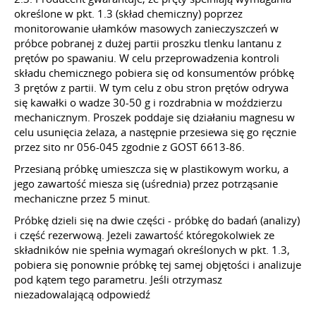
określone w pkt. 1.3 (skład chemiczny) poprzez
monitorowanie ułamków masowych zanieczyszczeń w
próbce pobranej z dużej partii proszku tlenku lantanu z
prętów po spawaniu. W celu przeprowadzenia kontroli
składu chemicznego pobiera się od konsumentów próbkę
3 prętów z partii. W tym celu z obu stron prętów odrywa
się kawałki o wadze 30-50 g i rozdrabnia w moździerzu
mechanicznym. Proszek poddaje się działaniu magnesu w
celu usunięcia żelaza, a następnie przesiewa się go ręcznie
przez sito nr 056-045 zgodnie z GOST 6613-86.
Przesianą próbkę umieszcza się w plastikowym worku, a
jego zawartość miesza się (uśrednia) przez potrząsanie
mechaniczne przez 5 minut.
Próbkę dzieli się na dwie części - próbkę do badań (analizy)
i część rezerwową. Jeżeli zawartość któregokolwiek ze
składników nie spełnia wymagań określonych w pkt. 1.3,
pobiera się ponownie próbkę tej samej objętości i analizuje
pod kątem tego parametru. Jeśli otrzymasz
niezadowalającą odpowiedź