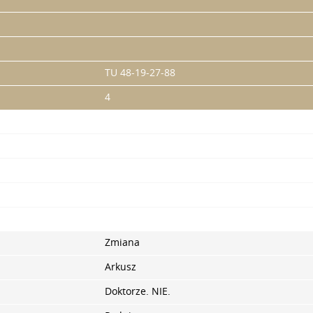
TU 48-19-27-88
4
Zmiana
Arkusz
Doktorze. NIE.