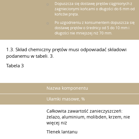
Dopuszcza się dostawę prętów ciągnionych z
zagniecionymi końcami o długości do 6 mm od
końców pręta.
Po uzgodnieniu z konsumentem dopuszcza się
dostawę prętów o średnicy od 5 do 10 mm i
długości nie mniejszej niż 70 mm.
1.3. Skład chemiczny prętów musi odpowiadać składowi
podanemu w tabeli. 3.
Tabela 3
Nazwa komponentu
Ułamki masowe, %
Całkowita zawartość zanieczyszczeń:
żelazo, aluminium, molibden, krzem, nie
więcej niż
Tlenek lantanu