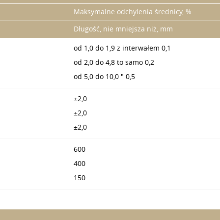
Maksymalne odchylenia średnicy, %
Długość, nie mniejsza niż, mm
od 1,0 do 1,9 z interwałem 0,1
od 2,0 do 4,8 to samo 0,2
od 5,0 do 10,0 " 0,5
±2,0
±2,0
±2,0
600
400
150