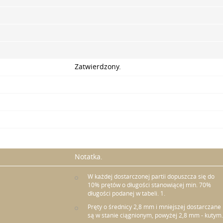
Zatwierdzony.
Notatka.
W każdej dostarczonej partii dopuszcza się do
10% prętów o długości stanowiącej min. 70%
długości podanej w tabeli. 1.
Pręty o średnicy 2,8 mm i mniejszej dostarczane
są w stanie ciągnionym, powyżej 2,8 mm - kutym.