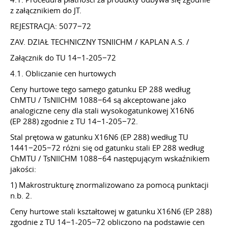
z załącznikiem do JT.
REJESTRACJA: 5077−72
ZAV. DZIAŁ TECHNICZNY TSNIICHM / KAPLAN A.S. /
Załącznik do TU 14−1-205−72
4.1. Obliczanie cen hurtowych
Ceny hurtowe tego samego gatunku EP 288 według
ChMTU / TsNIICHM 1088−64 są akceptowane jako
analogiczne ceny dla stali wysokogatunkowej X16N6
(EP 288) zgodnie z TU 14−1-205−72.
Stal prętowa w gatunku X16N6 (EP 288) według TU
1441−205−72 różni się od gatunku stali EP 288 według
ChMTU / TsNIICHM 1088−64 następującym wskaźnikiem
jakości:
1) Makrostrukturę znormalizowano za pomocą punktacji
n.b. 2.
Ceny hurtowe stali kształtowej w gatunku X16N6 (EP 288)
zgodnie z TU 14−1-205−72 obliczono na podstawie cen