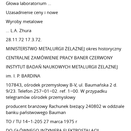
Głowa laboratorium …
Uzasadnienie ceny i nowe
Wyroby metalowe
… L.A. Zhura
28.11.72
17.3.72.
MINISTERSTWO METALURGII ŻELAZNEJ okres historyczny
CENTRALNE ZAMÓWIENIE PRACY BANER CZERWONY
INSTYTUT BADAŃ NAUKOWYCH METALURGII ŻELAZNEJ
im. I. P. BARDINA
107843, ośrodek przemysłowy B-V, ul. Baumańska 2 d.
9/23. Telefon 257−01−02. ref. 1−00. W przypadku
telegramów ośrodek przemysłowy
producent branżowy Rachunek bieżący 240802 w oddziale
banku państwowego Bauman
TO / TU 14−1-205 27 marca 1975 r
DO GŁÓWNEGO INŻYNIERA ELEKTROSTALACJI