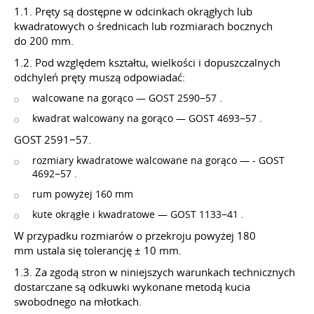
1.1. Pręty są dostępne w odcinkach okrągłych lub
kwadratowych o średnicach lub rozmiarach bocznych
do 200 mm.
1.2. Pod względem kształtu, wielkości i dopuszczalnych
odchyleń pręty muszą odpowiadać:
walcowane na gorąco — GOST 2590−57 .
kwadrat walcowany na gorąco — GOST 4693−57 .
GOST 2591−57.
rozmiary kwadratowe walcowane na gorąco — - GOST
4692−57 .
rum powyżej 160 mm
kute okrągłe i kwadratowe — GOST 1133−41 .
W przypadku rozmiarów o przekroju powyżej 180
mm ustala się tolerancję ± 10 mm.
1.3. Za zgodą stron w niniejszych warunkach technicznych
dostarczane są odkuwki wykonane metodą kucia
swobodnego na młotkach.