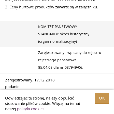
2. Ceny hurtowe produktów zawarte są w załączniku.
KOMITET PAŃSTWOWY
STANDARDY okres historyczny
(organ normalizacyjny)
Zarejestrowany i wpisany do rejestru
rejestracja państwowa
85.04.08 dla nr 087949/06.
Zarejestrowany: 17.12.2018
podanie
do TU 14−1-205−72
Odwiedzając tę ​​stronę, należy dopuścić
OK
obrót silnika. numer 6
stosowanie plików cookie. Więcej na temat
naszej
polityki cookies
.
CENA HURTOWA