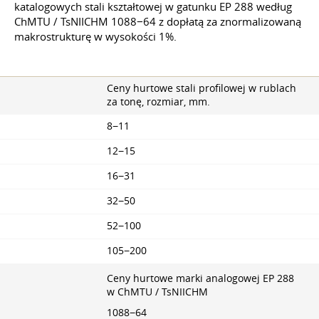
katalogowych stali kształtowej w gatunku EP 288 według
ChMTU / TsNIICHM 1088−64 z dopłatą za znormalizowaną
makrostrukturę w wysokości 1%.
Ceny hurtowe stali profilowej w rublach
za tonę, rozmiar, mm.
8−11
12−15
16−31
32−50
52−100
105−200
Ceny hurtowe marki analogowej EP 288
w ChMTU / TsNIICHM
1088−64