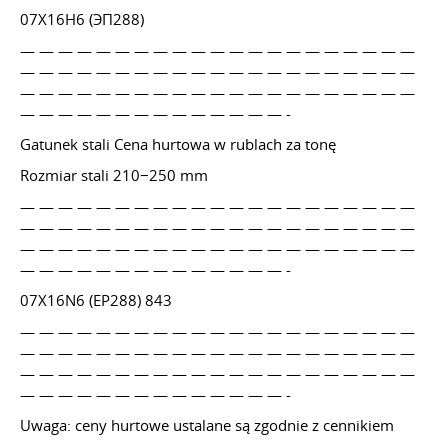
07Х16Н6 (ЭП288)
— — — — — — — — — — — — — — — — — — — — —
— — — — — — — — — — — — — — — — — — — — —
— — — — — — — — — — — — — — — — — — — — —
— — — — — — — — — — — — — — -
Gatunek stali Cena hurtowa w rublach za tonę
Rozmiar stali 210−250 mm
— — — — — — — — — — — — — — — — — — — — —
— — — — — — — — — — — — — — — — — — — — —
— — — — — — — — — — — — — — — — — — — — —
— — — — — — — — — — — — — — -
07X16N6 (EP288) 843
— — — — — — — — — — — — — — — — — — — — —
— — — — — — — — — — — — — — — — — — — — —
— — — — — — — — — — — — — — — — — — — — —
— — — — — — — — — — — — — — -
Uwaga: ceny hurtowe ustalane są zgodnie z cennikiem