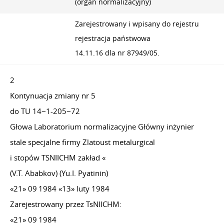
(organ normalizacyjny)
Zarejestrowany i wpisany do rejestru
rejestracja państwowa
14.11.16 dla nr 87949/05.
2
Kontynuacja zmiany nr 5
do TU 14−1-205−72
Głowa Laboratorium normalizacyjne Główny inżynier
stale specjalne firmy Zlatoust metalurgical
i stopów TSNIICHM zakład «
(V.T. Ababkov) (Yu.I. Pyatinin)
«21» 09 1984 «13» luty 1984
Zarejestrowany przez TsNIICHM:
«21» 09 1984