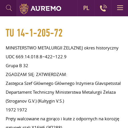
PL
TU 14-1-205-72
MINISTERSTWO METALURGII ŻELAZNEJ okres historyczny
UDC 669.14.018.8−422−122.9
Grupa B 32
ZGADZAM SIĘ: ZATWIERDZAM:
Zastępca Szef Głównego Głównego Inżyniera Glavspetsstal
Departament Techniczny Ministerstwa Metalurgii Żelaza
(Stroganov G.V.) (Kultygin V.S.)
1972 1972
Pręty walcowane na gorąco i kute z odpornych na korozję
gatunek stali Х16Н6 (ЭП288).