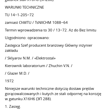
WARUNKI TECHNICZNE
TU 14−1-205−72
zamiast ChMTU / TsNIICHM 1088−64
Termin wprowadzenia to 30 / 13−72. Aż do Bez limitu
Uzgodniono: opracowano:
Zastępca Szef producent branżowy Główny inżynier
zakładu
/ Sklyarov N.M. / «Elektrostal»
Kierownik laboratorium / Zhuchin V.N. /
/ Glazer M.D. /
1972
Niniejsze warunki techniczne dotyczą dostaw prętów
gorącowalcowanych i kutych ze stali odpornej na korozję
w gatunku X16H6 (ЭП 288).
1. Zasięg.