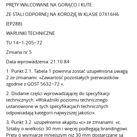
PRĘTY WALCOWANE NA GORĄCO I KUTE
ZE STALI ODPORNEJ NA KOROZJĘ W KLASIE 07Х16Н6
(EP288)
WARUNKI TECHNICZNE
TU 14−1-205−72
Zmiana nr 5
Data wprowadzenia: 21.10.84
1. Punkt 2.1. Tabela 1 powinna zostać uzupełniona uwagą
2 ze zmianami: «Zawartość pozostałych pierwiastków
zgodnie z GOST 5632−72 «.
2. Dodanie części wprowadzającej do specyfikacji
technicznych: «Wskaźniki poziomu technicznego
ustanowione w tych specyfikacjach technicznych
odpowiadają kategorii najwyższej jakości».
3. Punkt 3.2. uzupełnienie akapitu «c» ze zmianami: «c.
Sztaby o wielkości 30 mm i więcej podlegają brandingowi.
Pręty o wymiarze mniejszym niż 30 mm dostarczane są