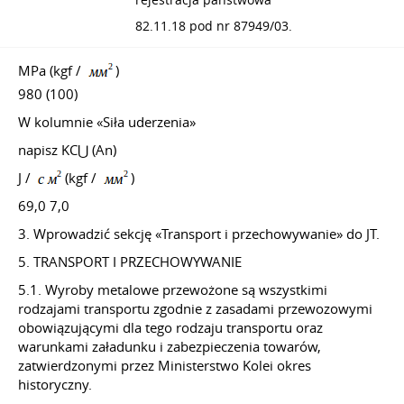
rejestracja państwowa
82.11.18 pod nr 87949/03.
MPa (kgf /
)
980 (100)
W kolumnie «Siła uderzenia»
napisz KC⋃ (An)
J /
(kgf /
)
69,0 7,0
3. Wprowadzić sekcję «Transport i przechowywanie» do JT.
5. TRANSPORT I PRZECHOWYWANIE
5.1. Wyroby metalowe przewożone są wszystkimi
rodzajami transportu zgodnie z zasadami przewozowymi
obowiązującymi dla tego rodzaju transportu oraz
warunkami załadunku i zabezpieczenia towarów,
zatwierdzonymi przez Ministerstwo Kolei okres
historyczny.