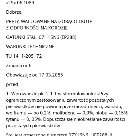
«29» 06 1084
Dobrze:
PRĘTY, WALCOWANE NA GORĄCO I KUTE
Z ODPORNOŚCI NA KOROZJĘ
GATUNKI STALI 07H15N6 (EP288)
WARUNKI TECHNICZNE
TU 14−1-205−72
Zmiana nr 6
Obowiązuje od 17.03.2085
przed
1. Wprowadzić pkt 2.1.1 w sformułowaniu: «Przy
ograniczonym zastosowaniu zawartość pozostałych
pierwiastków nie powinna przekraczać miedzi, wanadu,
wolframu — po 0,2%, molibdenu — 0,3%, niobu — 0,15%,
tytanu — 0, 05%. Dopuszcza się nieokreślanie zawartości
pozostałych pierwiastków.
Stal jest oznaczona numerem 07X16N6U (EP288U).