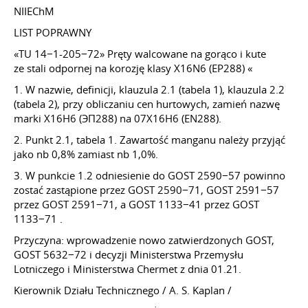
NIIEChM
LIST POPRAWNY
«TU 14−1-205−72» Pręty walcowane na gorąco i kute
ze stali odpornej na korozję klasy X16N6 (EP288) «
1. W nazwie, definicji, klauzula 2.1 (tabela 1), klauzula 2.2
(tabela 2), przy obliczaniu cen hurtowych, zamień nazwę
marki Х16Н6 (ЭП288) na 07Х16Н6 (EN288).
2. Punkt 2.1, tabela 1. Zawartość manganu należy przyjąć
jako nb 0,8% zamiast nb 1,0%.
3. W punkcie 1.2 odniesienie do GOST 2590−57 powinno
zostać zastąpione przez GOST 2590−71, GOST 2591−57
przez GOST 2591−71, a GOST 1133−41 przez GOST
1133−71 .
Przyczyna: wprowadzenie nowo zatwierdzonych GOST,
GOST 5632−72 i decyzji Ministerstwa Przemysłu
Lotniczego i Ministerstwa Chermet z dnia 01.21.
Kierownik Działu Technicznego / A. S. Kaplan /