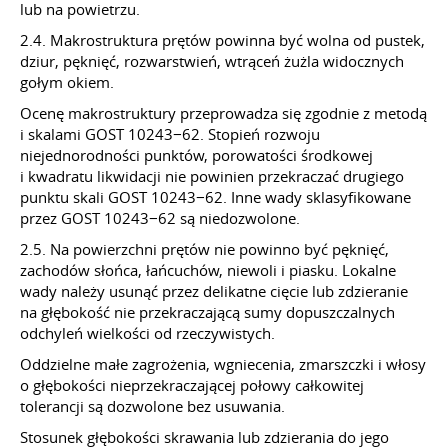
lub na powietrzu.
2.4. Makrostruktura prętów powinna być wolna od pustek,
dziur, pęknięć, rozwarstwień, wtrąceń żużla widocznych
gołym okiem.
Ocenę makrostruktury przeprowadza się zgodnie z metodą
i skalami GOST 10243−62. Stopień rozwoju
niejednorodności punktów, porowatości środkowej
i kwadratu likwidacji nie powinien przekraczać drugiego
punktu skali GOST 10243−62. Inne wady sklasyfikowane
przez GOST 10243−62 są niedozwolone.
2.5. Na powierzchni prętów nie powinno być pęknięć,
zachodów słońca, łańcuchów, niewoli i piasku. Lokalne
wady należy usunąć przez delikatne cięcie lub zdzieranie
na głębokość nie przekraczającą sumy dopuszczalnych
odchyleń wielkości od rzeczywistych.
Oddzielne małe zagrożenia, wgniecenia, zmarszczki i włosy
o głębokości nieprzekraczającej połowy całkowitej
tolerancji są dozwolone bez usuwania.
Stosunek głębokości skrawania lub zdzierania do jego