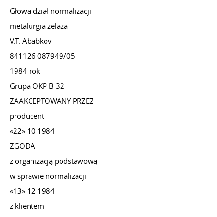
Głowa dział normalizacji
metalurgia żelaza
V.T. Ababkov
841126 087949/05
1984 rok
Grupa OKP B 32
ZAAKCEPTOWANY PRZEZ
producent
«22» 10 1984
ZGODA
z organizacją podstawową
w sprawie normalizacji
«13» 12 1984
z klientem