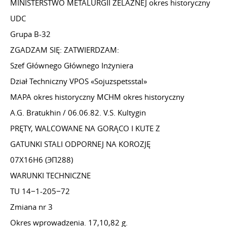
MINISTERSTWO METALURGII ŻELAZNEJ okres historyczny
UDC
Grupa B-32
ZGADZAM SIĘ: ZATWIERDZAM:
Szef Głównego Głównego Inżyniera
Dział Techniczny VPOS «Sojuzspetsstal»
MAPA okres historyczny MCHM okres historyczny
A.G. Bratukhin /
06.06.82.
V.S. Kultygin
PRĘTY, WALCOWANE NA GORĄCO I KUTE Z
GATUNKI STALI ODPORNEJ NA KOROZJĘ
07Х16Н6 (ЭП288)
WARUNKI TECHNICZNE
TU 14−1-205−72
Zmiana nr 3
Okres wprowadzenia. 17,10,82 g.