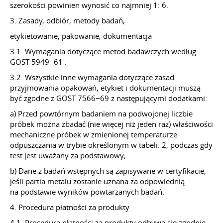
szerokości powinien wynosić co najmniej 1: 6.
3. Zasady, odbiór, metody badań,
etykietowanie, pakowanie, dokumentacja
3.1. Wymagania dotyczące metod badawczych według
GOST 5949−61 .
3.2. Wszystkie inne wymagania dotyczące zasad
przyjmowania opakowań, etykiet i dokumentacji muszą
być zgodne z GOST 7566−69 z następującymi dodatkami:
a) Przed powtórnym badaniem na podwojonej liczbie
próbek można zbadać (nie więcej niż jeden raz) właściwości
mechaniczne próbek w zmienionej temperaturze
odpuszczania w trybie określonym w tabeli. 2, podczas gdy
test jest uważany za podstawowy;
b) Dane z badań wstępnych są zapisywane w certyfikacie,
jeśli partia metalu zostanie uznana za odpowiednią
na podstawie wyników powtarzanych badań.
4. Procedura płatności za produkty
4.1. Procedura płatności za produkty odbywa się zgodnie