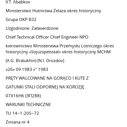
V.T. Ababkov
Ministerstwo Hutnictwa Żelaza okres historyczny
Grupa OKP B32
Uzgodnione: Zatwierdzone:
Chief Technical Officer Chief Engineer NPO
kierownictwo Ministerstwa Przemysłu Lotniczego okres
historyczny «Sojuzspetsstal» okres historyczny MCHM
(A.G. Bratukhin) (N.I. Drozdov)
«26» 09 1983 «" 1983
PRĘTY WALCOWANE NA GORĄCO I KUTE Z
GATUNKI STALI ODPORNEJ NA KOROZJĘ
07Х16Н6 (ЭП288)
WARUNKI TECHNICZNE
TU 14−1-205−72
Zmiana nr 4