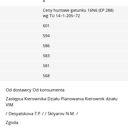
6
Ceny hurtowe gatunku 16N6 (EP 288)
wg TU 14−1-205−72
601
594
586
583
581
568
Od dostawcy Od konsumenta:
Zastępca Kierownika Działu Planowania Kierownik działu
VIM
/ Desyatskova T.P. / / Sklyarov N.M. /
Zgoda: