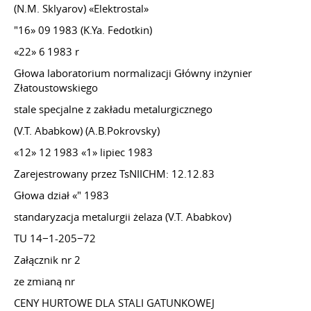
(N.M. Sklyarov) «Elektrostal»
"16» 09 1983 (K.Ya. Fedotkin)
«22» 6 1983 r
Głowa laboratorium normalizacji Główny inżynier
Złatoustowskiego
stale specjalne z zakładu metalurgicznego
(V.T. Ababkow) (A.B.Pokrovsky)
«12» 12 1983 «1» lipiec 1983
Zarejestrowany przez TsNIICHM: 12.12.83
Głowa dział «" 1983
standaryzacja metalurgii żelaza (V.T. Ababkov)
TU 14−1-205−72
Załącznik nr 2
ze zmianą nr
CENY HURTOWE DLA STALI GATUNKOWEJ