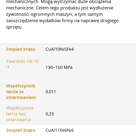
mechanicznych. Mogą wytrzymać duże obciążenia
mechaniczne. Celem tego produktu jest wydłużenie
żywotności ogromnych maszyn, a tym samym
zaoszczędzenie wydatków firmy na naprawę drogiego
sprzętu.
Stopień brązu
:
CuAl10Ni5Fe4
Twardość HB 10
-1
130−150 MPa
:
Współczynnik
tarcia ze
0,011
smarowaniem
:
Współczynnik
tarcia bez
0,23
smarowania:
Stopień brązu
:
CuAl11Fe6Ni6