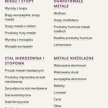
MIEDŹ I STOPY
OGNIOTRWAŁE
METALE
Wyroby z brązu
Wolfram
Brązy europejskie, stopy
miedzi
Stopy molibdenu
Stopy miedzi z niklem
Produkty hutnicze metali
rzadkich
Produkty huty miedzi
Rzadkie produkty hutnicze
Wyroby z mosiądzu
Lantanowce
Mosiądz europejski
STAL NIERDZEWNA I
METALE NIEŻELAZNE
STOPOWA
Walcowane aluminium
Proszki metali nieżelaznych
Walcowany dural
Produkty młynarskie ze stali
europejskie aluminium
nierdzewnej
Babbity
Żaroodporna stal nierdzewna
Lutować
Stal austenityczna
Cyna
Stale ferrytyczne
Ołów