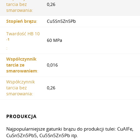
tarcia bez
0,26
smarowania:
Stopień brązu
:
Cu5Sn5Zn5Pb
Twardość HB 10
-1
60 MPa
:
Współczynnik
tarcia ze
0,016
smarowaniem
:
Współczynnik
tarcia bez
0,26
smarowania:
PRODUKCJA
Najpopularniejsze gatunki brązu do produkcji tulei: CuAlFe,
CuSn5Zn5Pb5, Cu5Sn5Zn5Pb itp.