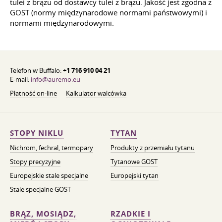
tulei z brązu od dostawcy tulei z brązu. Jakość jest zgodna z
GOST (normy międzynarodowe normami państwowymi) i
normami międzynarodowymi.
Telefon w Buffalo:
+1 716 910 04 21
E-mail:
info@auremo.eu
Płatność on-line
Kalkulator walcówka
STOPY NIKLU
TYTAN
Nichrom, fechral, termopary
Produkty z przemiału tytanu
Stopy precyzyjne
Tytanowe GOST
Europejskie stale specjalne
Europejski tytan
Stale specjalne GOST
BRĄZ, MOSIĄDZ,
RZADKIE I