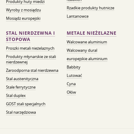
Produkty huty miedzi
Rzadkie produkty hutnicze
Wyroby z mosiądzu
Lantanowce
Mosiądz europejski
STAL NIERDZEWNA I
METALE NIEŻELAZNE
STOPOWA
Walcowane aluminium
Proszki metali nieżelaznych
Walcowany dural
Produkty młynarskie ze stali
europejskie aluminium
nierdzewnej
Babbity
Żaroodporna stal nierdzewna
Lutować
Stal austenityczna
Cyna
Stale ferrytyczne
Ołów
Stal duplex
GOST stali specjalnych
Stal narzędziowa