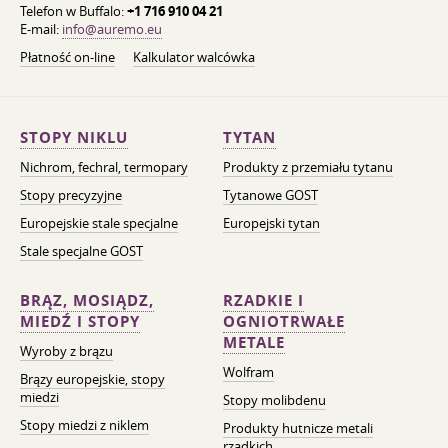
Telefon w Buffalo:
+1 716 910 04 21
E-mail:
info@auremo.eu
Płatność on-line
Kalkulator walcówka
STOPY NIKLU
TYTAN
Nichrom, fechral, termopary
Produkty z przemiału tytanu
Stopy precyzyjne
Tytanowe GOST
Europejskie stale specjalne
Europejski tytan
Stale specjalne GOST
BRĄZ, MOSIĄDZ,
RZADKIE I
MIEDŹ I STOPY
OGNIOTRWAŁE
METALE
Wyroby z brązu
Wolfram
Brązy europejskie, stopy
miedzi
Stopy molibdenu
Stopy miedzi z niklem
Produkty hutnicze metali
rzadkich