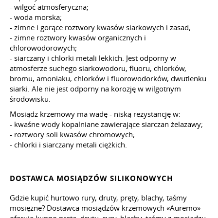
- wilgoć atmosferyczna;
- woda morska;
- zimne i gorące roztwory kwasów siarkowych i zasad;
- zimne roztwory kwasów organicznych i
chlorowodorowych;
- siarczany i chlorki metali lekkich. Jest odporny w
atmosferze suchego siarkowodoru, fluoru, chlorków,
bromu, amoniaku, chlorków i fluorowodorków, dwutlenku
siarki. Ale nie jest odporny na korozję w wilgotnym
środowisku.
Mosiądz krzemowy ma wadę - niską rezystancję w:
- kwaśne wody kopalniane zawierające siarczan żelazawy;
- roztwory soli kwasów chromowych;
- chlorki i siarczany metali ciężkich.
DOSTAWCA MOSIĄDZÓW SILIKONOWYCH
Gdzie kupić hurtowo rury, druty, pręty, blachy, taśmy
mosiężne? Dostawca mosiądzów krzemowych «Auremo»