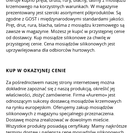
oferuje kupno pręta, drutu, rury, blachy, taśmy z mosiądzu
krzemowego na korzystnych warunkach. W magazynie
prezentowany jest szeroki asortyment półproduktów. Są
zgodne z GOST i międzynarodowymi standardami jakości.
Pręt, drut, rura, blacha, taśma z mosiądzu krzemowego są
zawsze w magazynie. Możesz je kupić w przystępnej cenie
od dostawcy. Kup mosiądze silikonowe za chwilę w
przystępnej cenie. Cena mosiądzów silikonowych jest
uprzywilejowana dla odbiorców hurtowych.
KUP W OKAZYJNEJ CENIE
Za pośrednictwem naszej strony internetowej można
dokładnie zapoznać się z naszą produkcją, określić jej
właściwości, złożyć zamówienie. Firma «Auremo» jest
odnoszącym sukcesy dostawcą mosiądzów krzemowych
na rynku europejskim. Oferujemy zakup mosiądzów
silikonowych z magazynu specjalnego przeznaczenia.
Dostawę można zrealizować w dowolnym mieście.
Wszystkie produkty posiadają certyfikaty. Mamy najkrótsze
terminy dostaw i najlepszą cenę mosiądzów silikonowych.