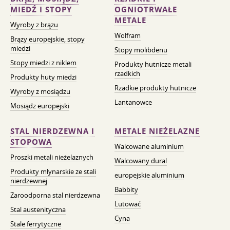
MIEDŹ I STOPY
OGNIOTRWAŁE
METALE
Wyroby z brązu
Wolfram
Brązy europejskie, stopy
miedzi
Stopy molibdenu
Stopy miedzi z niklem
Produkty hutnicze metali
rzadkich
Produkty huty miedzi
Rzadkie produkty hutnicze
Wyroby z mosiądzu
Lantanowce
Mosiądz europejski
STAL NIERDZEWNA I
METALE NIEŻELAZNE
STOPOWA
Walcowane aluminium
Proszki metali nieżelaznych
Walcowany dural
Produkty młynarskie ze stali
europejskie aluminium
nierdzewnej
Babbity
Żaroodporna stal nierdzewna
Lutować
Stal austenityczna
Cyna
Stale ferrytyczne