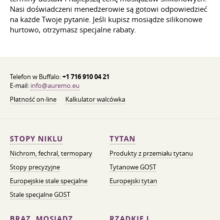
Nasi doświadczeni menedżerowie są gotowi odpowiedzieć
na każde Twoje pytanie. Jeśli kupisz mosiądze silikonowe
hurtowo, otrzymasz specjalne rabaty.
Telefon w Buffalo:
+1 716 910 04 21
E-mail:
info@auremo.eu
Płatność on-line
Kalkulator walcówka
STOPY NIKLU
TYTAN
Nichrom, fechral, termopary
Produkty z przemiału tytanu
Stopy precyzyjne
Tytanowe GOST
Europejskie stale specjalne
Europejski tytan
Stale specjalne GOST
BRĄZ, MOSIĄDZ,
RZADKIE I