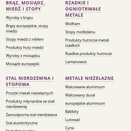
BRĄZ, MOSIĄDZ,
RZADKIE I
MIEDŹ I STOPY
OGNIOTRWAŁE
METALE
Wyroby z brązu
Wolfram
Brązy europejskie, stopy
miedzi
Stopy molibdenu
Stopy miedzi z niklem
Produkty hutnicze metali
rzadkich
Produkty huty miedzi
Rzadkie produkty hutnicze
Wyroby z mosiądzu
Lantanowce
Mosiądz europejski
STAL NIERDZEWNA I
METALE NIEŻELAZNE
STOPOWA
Walcowane aluminium
Proszki metali nieżelaznych
Walcowany dural
Produkty młynarskie ze stali
europejskie aluminium
nierdzewnej
Babbity
Żaroodporna stal nierdzewna
Lutować
Stal austenityczna
Cyna