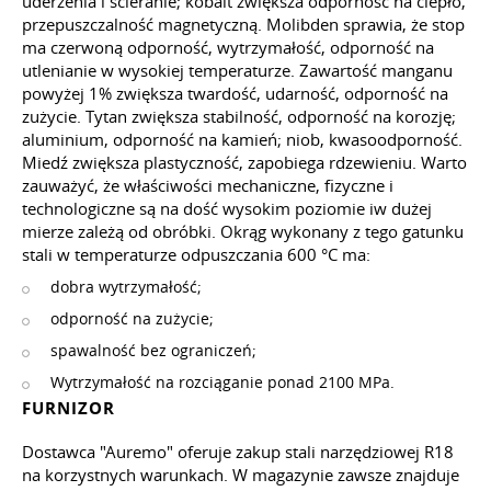
uderzenia i ścieranie; kobalt zwiększa odporność na ciepło,
przepuszczalność magnetyczną. Molibden sprawia, że stop
ma czerwoną odporność, wytrzymałość, odporność na
utlenianie w wysokiej temperaturze. Zawartość manganu
powyżej 1% zwiększa twardość, udarność, odporność na
zużycie. Tytan zwiększa stabilność, odporność na korozję;
aluminium, odporność na kamień; niob, kwasoodporność.
Miedź zwiększa plastyczność, zapobiega rdzewieniu. Warto
zauważyć, że właściwości mechaniczne, fizyczne i
technologiczne są na dość wysokim poziomie iw dużej
mierze zależą od obróbki. Okrąg wykonany z tego gatunku
stali w temperaturze odpuszczania 600 °C ma:
dobra wytrzymałość;
odporność na zużycie;
spawalność bez ograniczeń;
Wytrzymałość na rozciąganie ponad 2100 MPa.
FURNIZOR
Dostawca "Auremo" oferuje zakup stali narzędziowej R18
na korzystnych warunkach. W magazynie zawsze znajduje