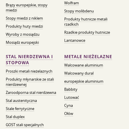
Wolfram
Brązy europejskie, stopy
miedzi
Stopy molibdenu
Stopy miedzi z niklem
Produkty hutnicze metali
rzadkich
Produkty huty miedzi
Rzadkie produkty hutnicze
Wyroby z mosiądzu
Lantanowce
Mosiądz europejski
STAL NIERDZEWNA I
METALE NIEŻELAZNE
STOPOWA
Walcowane aluminium
Proszki metali nieżelaznych
Walcowany dural
Produkty młynarskie ze stali
europejskie aluminium
nierdzewnej
Babbity
Żaroodporna stal nierdzewna
Lutować
Stal austenityczna
Cyna
Stale ferrytyczne
Ołów
Stal duplex
GOST stali specjalnych