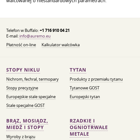
walcowanej o niestandardowych parametrach.
Telefon w Buffalo:
+1 716 910 04 21
E-mail:
info@auremo.eu
Płatność on-line
Kalkulator walcówka
STOPY NIKLU
TYTAN
Nichrom, fechral, termopary
Produkty z przemiału tytanu
Stopy precyzyjne
Tytanowe GOST
Europejskie stale specjalne
Europejski tytan
Stale specjalne GOST
BRĄZ, MOSIĄDZ,
RZADKIE I
MIEDŹ I STOPY
OGNIOTRWAŁE
METALE
Wyroby z brązu