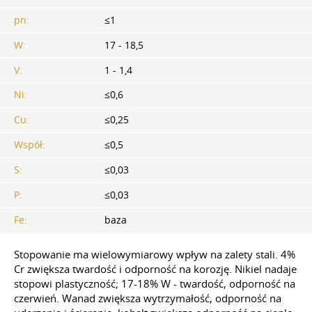
pn:
≤1
W:
17 - 18,5
V:
1 - 1,4
Ni:
≤0,6
Cu:
≤0,25
Współ:
≤0,5
S:
≤0,03
P:
≤0,03
Fe:
baza
Stopowanie ma wielowymiarowy wpływ na zalety stali. 4%
Cr zwiększa twardość i odporność na korozję. Nikiel nadaje
stopowi plastyczność; 17-18% W - twardość, odporność na
czerwień. Wanad zwiększa wytrzymałość, odporność na