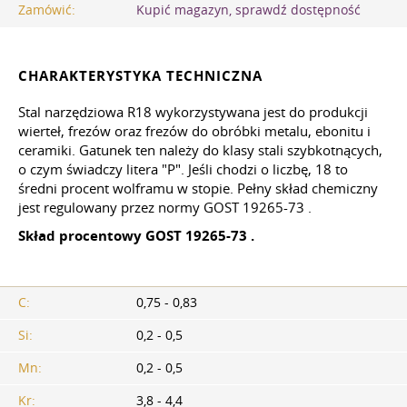
Zamówić:
Kupić magazyn, sprawdź dostępność
CHARAKTERYSTYKA TECHNICZNA
Stal narzędziowa R18 wykorzystywana jest do produkcji
wierteł, frezów oraz frezów do obróbki metalu, ebonitu i
ceramiki. Gatunek ten należy do klasy stali szybkotnących,
o czym świadczy litera "P". Jeśli chodzi o liczbę, 18 to
średni procent wolframu w stopie. Pełny skład chemiczny
jest regulowany przez normy
GOST 19265-73
.
Skład procentowy
GOST 19265-73
.
C:
0,75 - 0,83
Si:
0,2 - 0,5
Mn:
0,2 - 0,5
Kr:
3,8 - 4,4