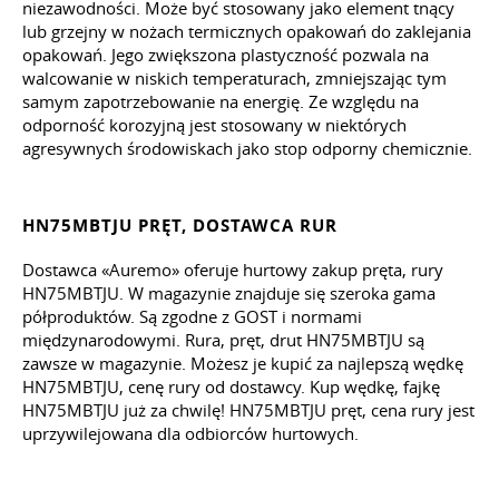
niezawodności. Może być stosowany jako element tnący
lub grzejny w nożach termicznych opakowań do zaklejania
opakowań. Jego zwiększona plastyczność pozwala na
walcowanie w niskich temperaturach, zmniejszając tym
samym zapotrzebowanie na energię. Ze względu na
odporność korozyjną jest stosowany w niektórych
agresywnych środowiskach jako stop odporny chemicznie.
HN75MBTJU PRĘT, DOSTAWCA RUR
Dostawca «Auremo» oferuje hurtowy zakup pręta, rury
HN75MBTJU. W magazynie znajduje się szeroka gama
półproduktów. Są zgodne z GOST i normami
międzynarodowymi. Rura, pręt, drut HN75MBTJU są
zawsze w magazynie. Możesz je kupić za najlepszą wędkę
HN75MBTJU, cenę rury od dostawcy. Kup wędkę, fajkę
HN75MBTJU już za chwilę! HN75MBTJU pręt, cena rury jest
uprzywilejowana dla odbiorców hurtowych.