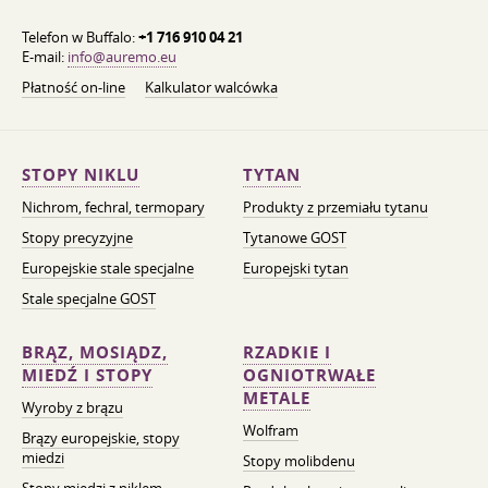
Telefon w Buffalo:
+1 716 910 04 21
E-mail:
info@auremo.eu
Płatność on-line
Kalkulator walcówka
STOPY NIKLU
TYTAN
Nichrom, fechral, termopary
Produkty z przemiału tytanu
Stopy precyzyjne
Tytanowe GOST
Europejskie stale specjalne
Europejski tytan
Stale specjalne GOST
BRĄZ, MOSIĄDZ,
RZADKIE I
MIEDŹ I STOPY
OGNIOTRWAŁE
METALE
Wyroby z brązu
Wolfram
Brązy europejskie, stopy
miedzi
Stopy molibdenu