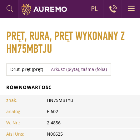
PL
PRĘT, RURA, PRĘT WYKONANY Z
HN75MBTJU
Drut, pręt (pręt)
Arkusz (płyta), taśma (folia)
RÓWNOWARTOŚĆ
znak:
HN75MBTYu
analog:
EI602
W. Nr.:
2.4856
Aisi Uns:
N06625