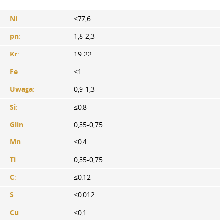
Ni
:
≤77,6
pn
:
1,8-2,3
Kr
:
19-22
Fe
:
≤1
Uwaga
:
0,9-1,3
Si
:
≤0,8
Glin
:
0,35-0,75
Mn
:
≤0,4
Ti
:
0,35-0,75
C
:
≤0,12
S
:
≤0,012
Cu
:
≤0,1