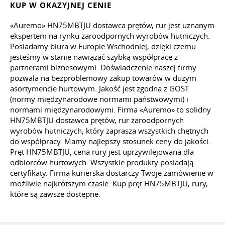
KUP W OKAZYJNEJ CENIE
«Auremo» HN75MBTJU dostawca prętów, rur jest uznanym
ekspertem na rynku żaroodpornych wyrobów hutniczych.
Posiadamy biura w Europie Wschodniej, dzięki czemu
jesteśmy w stanie nawiązać szybką współpracę z
partnerami biznesowymi. Doświadczenie naszej firmy
pozwala na bezproblemowy zakup towarów w dużym
asortymencie hurtowym. Jakość jest zgodna z GOST
(normy międzynarodowe normami państwowymi) i
normami międzynarodowymi. Firma «Auremo» to solidny
HN75MBTJU dostawca prętów, rur żaroodpornych
wyrobów hutniczych, który zaprasza wszystkich chętnych
do współpracy. Mamy najlepszy stosunek ceny do jakości.
Pręt HN75MBTJU, cena rury jest uprzywilejowana dla
odbiorców hurtowych. Wszystkie produkty posiadają
certyfikaty. Firma kurierska dostarczy Twoje zamówienie w
możliwie najkrótszym czasie. Kup pręt HN75MBTJU, rury,
które są zawsze dostępne.