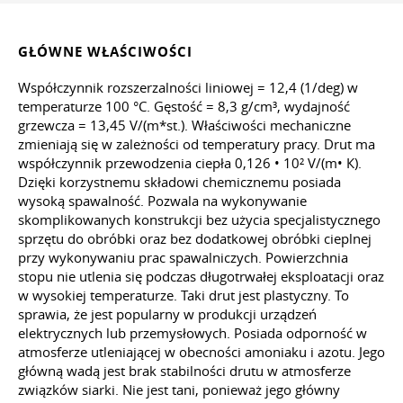
GŁÓWNE WŁAŚCIWOŚCI
Współczynnik rozszerzalności liniowej = 12,4 (1/deg) w
temperaturze 100 °C. Gęstość = 8,3 g/cm³, wydajność
grzewcza = 13,45 V/(m*st.). Właściwości mechaniczne
zmieniają się w zależności od temperatury pracy. Drut ma
współczynnik przewodzenia ciepła 0,126 • 10² V/(m• К).
Dzięki korzystnemu składowi chemicznemu posiada
wysoką spawalność. Pozwala na wykonywanie
skomplikowanych konstrukcji bez użycia specjalistycznego
sprzętu do obróbki oraz bez dodatkowej obróbki cieplnej
przy wykonywaniu prac spawalniczych. Powierzchnia
stopu nie utlenia się podczas długotrwałej eksploatacji oraz
w wysokiej temperaturze. Taki drut jest plastyczny. To
sprawia, że jest popularny w produkcji urządzeń
elektrycznych lub przemysłowych. Posiada odporność w
atmosferze utleniającej w obecności amoniaku i azotu. Jego
główną wadą jest brak stabilności drutu w atmosferze
związków siarki. Nie jest tani, ponieważ jego główny