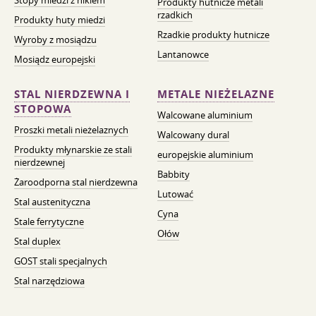
Stopy miedzi z niklem
Produkty hutnicze metali
rzadkich
Produkty huty miedzi
Rzadkie produkty hutnicze
Wyroby z mosiądzu
Lantanowce
Mosiądz europejski
STAL NIERDZEWNA I
METALE NIEŻELAZNE
STOPOWA
Walcowane aluminium
Proszki metali nieżelaznych
Walcowany dural
Produkty młynarskie ze stali
europejskie aluminium
nierdzewnej
Babbity
Żaroodporna stal nierdzewna
Lutować
Stal austenityczna
Cyna
Stale ferrytyczne
Ołów
Stal duplex
GOST stali specjalnych
Stal narzędziowa