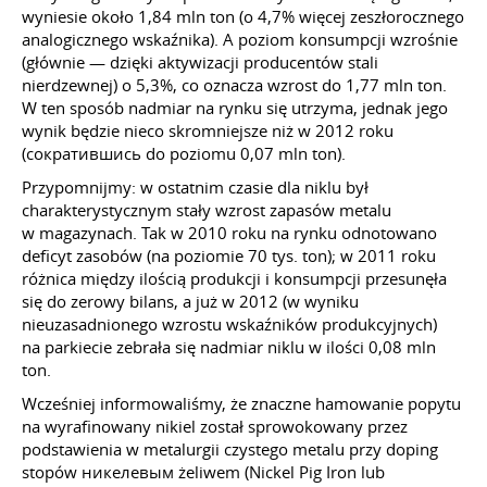
wyniesie około 1,84 mln ton (o 4,7% więcej zeszłorocznego
analogicznego wskaźnika). A poziom konsumpcji wzrośnie
(głównie — dzięki aktywizacji producentów stali
nierdzewnej) o 5,3%, co oznacza wzrost do 1,77 mln ton.
W ten sposób nadmiar na rynku się utrzyma, jednak jego
wynik będzie nieco skromniejsze niż w 2012 roku
(сократившись do poziomu 0,07 mln ton).
Przypomnijmy: w ostatnim czasie dla niklu był
charakterystycznym stały wzrost zapasów metalu
w magazynach. Tak w 2010 roku na rynku odnotowano
deficyt zasobów (na poziomie 70 tys. ton); w 2011 roku
różnica między ilością produkcji i konsumpcji przesunęła
się do zerowy bilans, a już w 2012 (w wyniku
nieuzasadnionego wzrostu wskaźników produkcyjnych)
na parkiecie zebrała się nadmiar niklu w ilości 0,08 mln
ton.
Wcześniej informowaliśmy, że znaczne hamowanie popytu
na wyrafinowany nikiel został sprowokowany przez
podstawienia w metalurgii czystego metalu przy doping
stopów никелевым żeliwem (Nickel Pig Iron lub