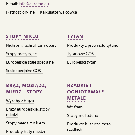
E-mail:
info@auremo.eu
Płatność on-line
Kalkulator walcówka
STOPY NIKLU
TYTAN
Nichrom, fechral, termopary
Produkty z przemiału tytanu
Stopy precyzyjne
Tytanowe GOST
Europejskie stale specjalne
Europejski tytan
Stale specjalne GOST
BRĄZ, MOSIĄDZ,
RZADKIE I
MIEDŹ I STOPY
OGNIOTRWAŁE
METALE
Wyroby z brązu
Wolfram
Brązy europejskie, stopy
miedzi
Stopy molibdenu
Stopy miedzi z niklem
Produkty hutnicze metali
rzadkich
Produkty huty miedzi