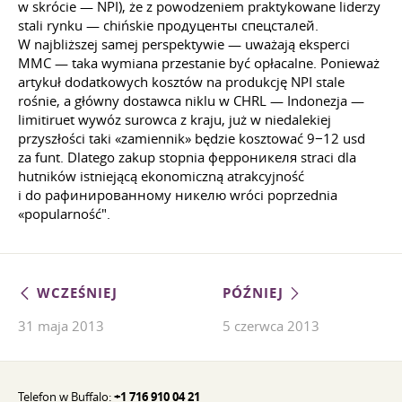
w skrócie — NPI), że z powodzeniem praktykowane liderzy
stali rynku — chińskie продуценты спецсталей.
W najbliższej samej perspektywie — uważają eksperci
MMC — taka wymiana przestanie być opłacalne. Ponieważ
artykuł dodatkowych kosztów na produkcję NPI stale
rośnie, a główny dostawca niklu w CHRL — Indonezja —
limitiruet wywóz surowca z kraju, już w niedalekiej
przyszłości taki «zamiennik» będzie kosztować 9−12 usd
za funt. Dlatego zakup stopnia ферроникеля straci dla
hutników istniejącą ekonomiczną atrakcyjność
i do рафинированному никелю wróci poprzednia
«popularność".
WCZEŚNIEJ
PÓŹNIEJ
31 maja 2013
5 czerwca 2013
Telefon w Buffalo:
+1 716 910 04 21