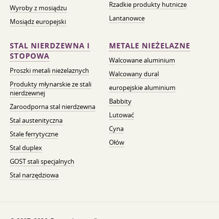
Rzadkie produkty hutnicze
Wyroby z mosiądzu
Lantanowce
Mosiądz europejski
STAL NIERDZEWNA I
METALE NIEŻELAZNE
STOPOWA
Walcowane aluminium
Proszki metali nieżelaznych
Walcowany dural
Produkty młynarskie ze stali
europejskie aluminium
nierdzewnej
Babbity
Żaroodporna stal nierdzewna
Lutować
Stal austenityczna
Cyna
Stale ferrytyczne
Ołów
Stal duplex
GOST stali specjalnych
Stal narzędziowa