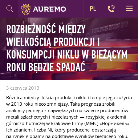
PL
ROZBIEŻNOŚĆ MIĘDZY
WIELKOŚCIĄ PRODUKCJI I
KONSUMPCJI NIKLU W BIEŻĄCYM
ROKU BĘDZIE SPADAĆ
3 czerwca 2013
Różnica między ilością produkcji niklu i tempie jego zużycia
w 2013 roku nieco zmniejszy. Taka prognoza zrobili
analitycy jednego z największych na świecie producentów
metali szlachetnych i nieżelaznych — rosyjskiej akademii
górniczo-hutniczej w krakowie firmy (MMC) «Норникель».
Ich zdaniem, liczba Ni, który producenci dostarczają
na rynek globalny na podstawie wyników bieżącego roku,